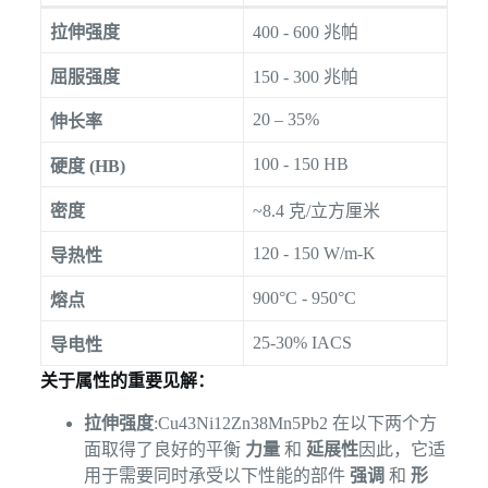
拉伸强度
400 - 600 兆帕
屈服强度
150 - 300 兆帕
20 – 35%
伸长率
100 - 150 HB
硬度 (HB)
密度
~8.4 克/立方厘米
120 - 150 W/m-K
导热性
900°C - 950°C
熔点
25-30% IACS
导电性
关于属性的重要见解：
拉伸强度
:Cu43Ni12Zn38Mn5Pb2 在以下两个方
面取得了良好的平衡
力量
和
延展性
因此，它适
用于需要同时承受以下性能的部件
强调
和
形