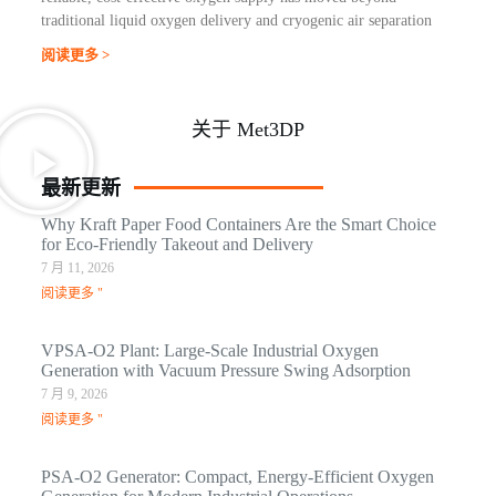
traditional liquid oxygen delivery and cryogenic air separation
阅读更多 >
关于 Met3DP
最新更新
Why Kraft Paper Food Containers Are the Smart Choice
for Eco-Friendly Takeout and Delivery
7 月 11, 2026
阅读更多 "
VPSA-O2 Plant: Large-Scale Industrial Oxygen
Generation with Vacuum Pressure Swing Adsorption
7 月 9, 2026
阅读更多 "
PSA-O2 Generator: Compact, Energy-Efficient Oxygen