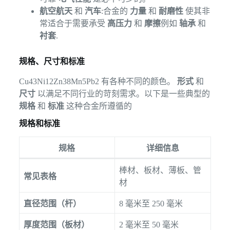
航空航天
和
汽车
:合金的
力量
和
耐磨性
使其非
常适合于需要承受
高压力
和
摩擦
例如
轴承
和
衬套
.
规格、尺寸和标准
Cu43Ni12Zn38Mn5Pb2 有各种不同的颜色。
形式
和
尺寸
以满足不同行业的苛刻需求。以下是一些典型的
规格
和
标准
这种合金所遵循的
规格和标准
规格
详细信息
棒材、板材、薄板、管
常见表格
材
直径范围（杆）
8 毫米至 250 毫米
厚度范围（板材）
2 毫米至 50 毫米