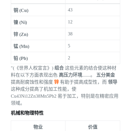
43
铜 (Cu)
12
镍 (Ni)
38
锌 (Zn)
5
锰 (Mn)
2
铅 (Pb)
"(《世界人权宣言》)
组合
这些元素的结合使这种材
料在以下方面表现出色
高压力环境
.......。
五分美金
提高耐腐蚀性和强度
锌
有助于提高成型性，而
领导
这种成分提高了机加工性能，使
Cu43Ni12Zn38Mn5Pb2 易于加工，特别是在精密应用
领域。
机械和物理特性
物业
价值