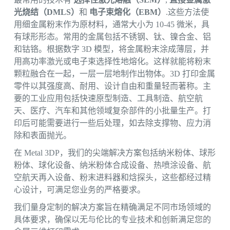
光烧结（DMLS）
和
电子束熔化（EBM）
.这些方法使
用细金属粉末作为原材料，通常大小为 10-45 微米，具
有球形形态。常用的金属包括不锈钢、钛、镍合金、铝
和钴铬。根据数字 3D 模型，将金属粉末涂成薄层，并
用高功率激光或电子束选择性地熔化。这样就能将粉末
颗粒融合在一起，一层一层地制作出物体。3D 打印金属
零件以其强度高、耐用、设计自由和重量轻而著称。主
要的工业应用包括快速原型制造、工具制造、航空航
天、医疗、汽车和其他领域复杂部件的小批量生产。打
印后可能需要进行一些后处理，如去除支撑物、应力消
除和表面抛光。
在 Metal 3DP，我们的尖端解决方案包括纳米粉体、球形
粉体、球化设备、纳米粉体合成设备、热喷涂设备、航
空航天再入设备、粉末进料器和焓探头，这些都经过精
心设计，可满足您业务的严格要求。
我们量身定制的解决方案旨在精确满足不同市场领域的
具体要求，确保以无与伦比的专业技术和创新满足您的