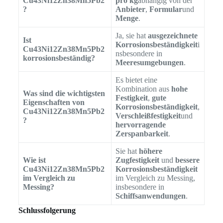
Cu43Ni12Zn38Mn5Pb2
pro kg
abhängig von der
?
Anbieter
,
Formular
und
Menge
.
Ja, sie hat
ausgezeichnete
Ist
Korrosionsbeständigkeit
i
Cu43Ni12Zn38Mn5Pb2
nsbesondere in
korrosionsbeständig?
Meeresumgebungen
.
Es bietet eine
Kombination aus
hohe
Was sind die wichtigsten
Festigkeit
,
gute
Eigenschaften von
Korrosionsbeständigkeit
,
Cu43Ni12Zn38Mn5Pb2
Verschleißfestigkeit
und
?
hervorragende
Zerspanbarkeit
.
Sie hat
höhere
Wie ist
Zugfestigkeit
und
bessere
Cu43Ni12Zn38Mn5Pb2
Korrosionsbeständigkeit
im Vergleich zu
im Vergleich zu Messing,
Messing?
insbesondere in
Schiffsanwendungen
.
Schlussfolgerung