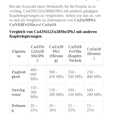
Bei der Auswahl eines Werkstoffs für Ihr Projekt ist es
wichtig, Cu43Ni12Zn38Mn5Pb2 mit anderen gängigen
Kupferlegierungen zu vergleichen. Sehen wir uns an, wie
es sich im Vergleich zu Alternativen wie
CuZn39Pb3
,
CuNi10Fe1Mn
und
CuSn10
.
Vergleich von Cu43Ni12Zn38Mn5Pb2 mit anderen
Kupferlegierungen
Cu43Ni
CuZn39
CuNi10
CuSn10
Eigentu
12Zn38
Pb3
Fe1Mn
(Bronze
m
Mn5Pb
(Messin
(Kupfer-
)
2
g)
Nickel)
400 -
Zugfesti
300 -
350 -
250 -
600
gkeit
450 MPa
500 MPa
400 MPa
MPa
150 -
Streckg
150 -
100 -
100 -
300
renze
300 MPa
250 MPa
200 MPa
MPa
Dehnun
20 –
20 –
25 –
15 –
g
35%
30%
35%
25%