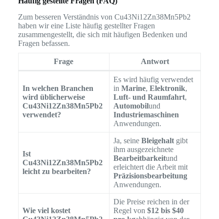
Häufig gestellte Fragen (FAQ)
Zum besseren Verständnis von Cu43Ni12Zn38Mn5Pb2
haben wir eine Liste häufig gestellter Fragen
zusammengestellt, die sich mit häufigen Bedenken und
Fragen befassen.
Frage
Antwort
Es wird häufig verwendet
In welchen Branchen
in
Marine
,
Elektronik
,
wird üblicherweise
Luft- und Raumfahrt
,
Cu43Ni12Zn38Mn5Pb2
Automobil
und
verwendet?
Industriemaschinen
Anwendungen.
Ja, seine
Bleigehalt
gibt
ihm ausgezeichnete
Ist
Bearbeitbarkeit
und
Cu43Ni12Zn38Mn5Pb2
erleichtert die Arbeit mit
leicht zu bearbeiten?
Präzisionsbearbeitung
Anwendungen.
Die Preise reichen in der
Wie viel kostet
Regel von
$12 bis $40