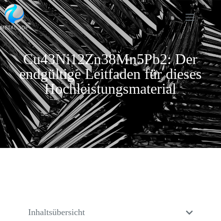
Cu43Ni12Zn38Mn5Pb2: Der
endgültige Leitfaden für dieses
Hochleistungsmaterial
Inhaltsübersicht