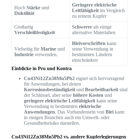
Geringere elektrische
Hoch
Stärke
und
Leitfähigkeit
im Vergleich
Duktilität
zu reinem Kupfer
Großartig
Schwerer
als einige
Verschleißfestigkeit
alternative Materialien
Bleivorschriften
kann
Vielseitig für
Marine
und
seine Verwendung in
Industrie
verwenden.
bestimmten Ländern
einschränken
Einblicke in Pro und Kontra
Cu43Ni12Zn38Mn5Pb2
eignet sich hervorragend
für Anwendungen, bei denen
Korrosionsbeständigkeit
und
Bearbeitbarkeit
sind
der Schlüssel, aber seine
höhere Kosten
und
geringere elektrische Leitfähigkeit
kann seine
Verwendung in bestimmten
elektrische
Anwendungen
. Das Vorhandensein von
Blei
kann
in einigen Branchen auch ein Umwelt- oder
Gesundheitsrisiko darstellen.
Cu43Ni12Zn38Mn5Pb2 vs. andere Kupferlegierungen