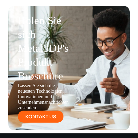
Holen Sie
sich
Metal3DP's
Produkt-
Broschüre
Lassen Sie sich die
neuesten Technologien,
Innovationen und
Unternehmensnachrichten
zusenden.
KONTAKT US