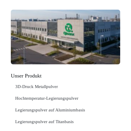
Q
N
Ma
C
In
Jan
ME
"
Unser Produkt
3D-Druck Metallpulver
Hochtemperatur-Legierungspulver
Legierungspulver auf Aluminiumbasis
Legierungspulver auf Titanbasis