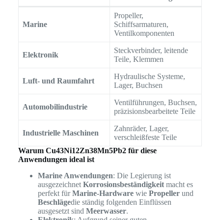
Propeller,
Marine
Schiffsarmaturen,
Ventilkomponenten
Steckverbinder, leitende
Elektronik
Teile, Klemmen
Hydraulische Systeme,
Luft- und Raumfahrt
Lager, Buchsen
Ventilführungen, Buchsen,
Automobilindustrie
präzisionsbearbeitete Teile
Zahnräder, Lager,
Industrielle Maschinen
verschleißfeste Teile
Warum Cu43Ni12Zn38Mn5Pb2 für diese
Anwendungen ideal ist
Marine Anwendungen
: Die Legierung ist
ausgezeichnet
Korrosionsbeständigkeit
macht es
perfekt für
Marine-Hardware
wie
Propeller
und
Beschläge
die ständig folgenden Einflüssen
ausgesetzt sind
Meerwasser
.
Elektronik
: Aufgrund seiner guten