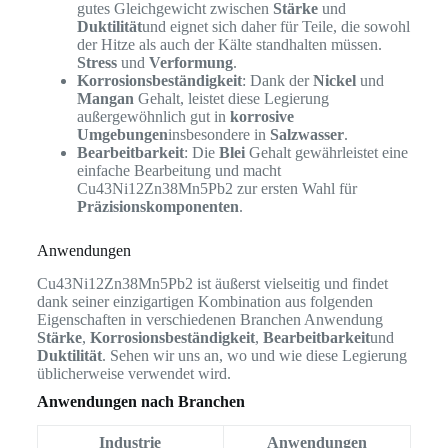
gutes Gleichgewicht zwischen
Stärke
und
Duktilität
und eignet sich daher für Teile, die sowohl
der Hitze als auch der Kälte standhalten müssen.
Stress
und
Verformung
.
Korrosionsbeständigkeit
: Dank der
Nickel
und
Mangan
Gehalt, leistet diese Legierung
außergewöhnlich gut in
korrosive
Umgebungen
insbesondere in
Salzwasser
.
Bearbeitbarkeit
: Die
Blei
Gehalt gewährleistet eine
einfache Bearbeitung und macht
Cu43Ni12Zn38Mn5Pb2 zur ersten Wahl für
Präzisionskomponenten
.
Anwendungen
Cu43Ni12Zn38Mn5Pb2 ist äußerst vielseitig und findet
dank seiner einzigartigen Kombination aus folgenden
Eigenschaften in verschiedenen Branchen Anwendung
Stärke
,
Korrosionsbeständigkeit
,
Bearbeitbarkeit
und
Duktilität
. Sehen wir uns an, wo und wie diese Legierung
üblicherweise verwendet wird.
Anwendungen nach Branchen
Industrie
Anwendungen