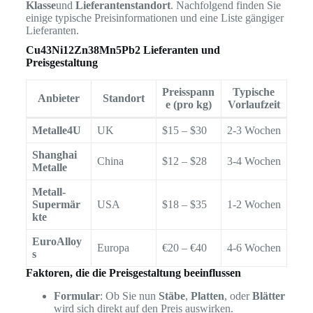
Klasse
und
Lieferantenstandort
. Nachfolgend finden Sie
einige typische Preisinformationen und eine Liste gängiger
Lieferanten.
Cu43Ni12Zn38Mn5Pb2 Lieferanten und
Preisgestaltung
Preisspann
Typische
Anbieter
Standort
e (pro kg)
Vorlaufzeit
Metalle4U
UK
$15 – $30
2-3 Wochen
Shanghai
China
$12 – $28
3-4 Wochen
Metalle
Metall-
Supermär
USA
$18 – $35
1-2 Wochen
kte
EuroAlloy
Europa
€20 – €40
4-6 Wochen
s
Faktoren, die die Preisgestaltung beeinflussen
Formular
: Ob Sie nun
Stäbe
,
Platten
, oder
Blätter
wird sich direkt auf den Preis auswirken.