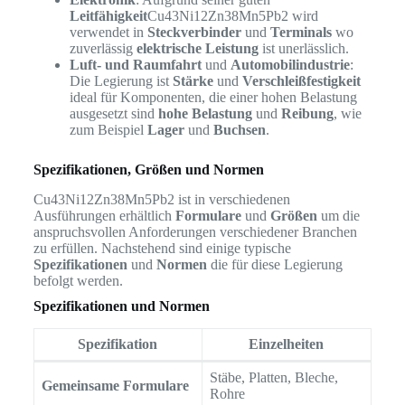
Leitfähigkeit
Cu43Ni12Zn38Mn5Pb2 wird
verwendet in
Steckverbinder
und
Terminals
wo
zuverlässig
elektrische Leistung
ist unerlässlich.
Luft- und Raumfahrt
und
Automobilindustrie
:
Die Legierung ist
Stärke
und
Verschleißfestigkeit
ideal für Komponenten, die einer hohen Belastung
ausgesetzt sind
hohe Belastung
und
Reibung
, wie
zum Beispiel
Lager
und
Buchsen
.
Spezifikationen, Größen und Normen
Cu43Ni12Zn38Mn5Pb2 ist in verschiedenen
Ausführungen erhältlich
Formulare
und
Größen
um die
anspruchsvollen Anforderungen verschiedener Branchen
zu erfüllen. Nachstehend sind einige typische
Spezifikationen
und
Normen
die für diese Legierung
befolgt werden.
Spezifikationen und Normen
Spezifikation
Einzelheiten
Stäbe, Platten, Bleche,
Gemeinsame Formulare
Rohre