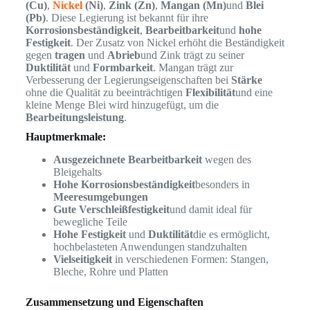
(Cu)
,
Nickel
(Ni)
,
Zink (Zn)
,
Mangan (Mn)
und
Blei
(Pb)
. Diese Legierung ist bekannt für ihre
Korrosionsbeständigkeit
,
Bearbeitbarkeit
und
hohe
Festigkeit
. Der Zusatz von Nickel erhöht die Beständigkeit
gegen
tragen
und
Abrieb
und Zink trägt zu seiner
Duktilität
und
Formbarkeit
. Mangan trägt zur
Verbesserung der Legierungseigenschaften bei
Stärke
ohne die Qualität zu beeinträchtigen
Flexibilität
und eine
kleine Menge Blei wird hinzugefügt, um die
Bearbeitungsleistung
.
Hauptmerkmale:
Ausgezeichnete Bearbeitbarkeit
wegen des
Bleigehalts
Hohe Korrosionsbeständigkeit
besonders in
Meeresumgebungen
Gute Verschleißfestigkeit
und damit ideal für
bewegliche Teile
Hohe Festigkeit
und
Duktilität
die es ermöglicht,
hochbelasteten Anwendungen standzuhalten
Vielseitigkeit
in verschiedenen Formen: Stangen,
Bleche, Rohre und Platten
Zusammensetzung und Eigenschaften