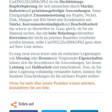
Cu43Ni12Zn38Mn5Pb2 ist ein
Hochleistungs-
Kupferlegierung
die sich auszeichnet durch
Marine
,
Industrie
und
präzisionsgefertigte Anwendungen
. Seine
Einzigartigkeit
Zusammensetzung
aus Kupfer, Nickel,
Zink, Mangan und Blei bietet eine Kombination aus
Stärke
,
Korrosionsbeständigkeit
und
Bearbeitbarkeit
das schwer zu übertreffen ist. Ganz gleich, ob Sie ein
Material suchen, das mit
hohe Belastung
widerstehen
Korrosion
oder leicht zu präzisen Bauteilen verarbeitet
werden können, sollte Cu43Ni12Zn38Mn5Pb2 ganz oben
auf Ihrer Liste stehen.
Es mag zwar etwas teurer sein als einfachere Legierungen
wie
Messing
oder
Bronze
sein Vorgesetzter
Eigenschaften
lohnen sich die Investitionen für Anwendungen, bei denen
Leistung
und
Haltbarkeit
sind entscheidend. Nun, da Sie
diese Legierung vollständig verstanden haben, können Sie
fundierte Entscheidungen für Ihr nächstes Projekt treffen!
Wenn Sie mehr über unsere Produkte wissen möchten,
kontaktieren Sie uns bitte.
Teilen auf