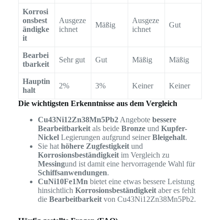
Korrosi
onsbest
Ausgeze
Ausgeze
Mäßig
Gut
ändigke
ichnet
ichnet
it
Bearbei
Sehr gut
Gut
Mäßig
Mäßig
tbarkeit
Hauptin
2%
3%
Keiner
Keiner
halt
Die wichtigsten Erkenntnisse aus dem Vergleich
Cu43Ni12Zn38Mn5Pb2
Angebote
bessere
Bearbeitbarkeit
als beide
Bronze
und
Kupfer-
Nickel
Legierungen aufgrund seiner
Bleigehalt
.
Sie hat
höhere Zugfestigkeit
und
Korrosionsbeständigkeit
im Vergleich zu
Messing
und ist damit eine hervorragende Wahl für
Schiffsanwendungen
.
CuNi10Fe1Mn
bietet eine etwas bessere Leistung
hinsichtlich
Korrosionsbeständigkeit
aber es fehlt
die
Bearbeitbarkeit
von Cu43Ni12Zn38Mn5Pb2.