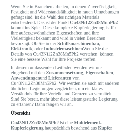
Wenn Sie in Branchen arbeiten, in denen Zuverlässigkeit,
Festigkeit und Widerstandsfähigkeit in rauen Umgebungen
gefragt sind, ist die Wahl des richtigen Materials
entscheidend. Das ist der Punkt
Cu43Ni12Zn38Mn5Pb2
kommt ins Spiel. Diese komplexe Kupferlegierung ist für
ihre außergewöhnlichen Eigenschaften und ihre
Vielseitigkeit bekannt und wird in vielen Bereichen
bevorzugt. Ob Sie in der
Schiffsmaschinenbau
,
Elektronik
, oder
Industriemaschinen
Wenn Sie die
Details von Cu43Ni12Zn38Mn5Pb2 verstehen, können
Sie eine bessere Wahl für Ihre Projekte treffen.
In diesem umfassenden Leitfaden werden wir uns
eingehend mit den
Zusammensetzung
,
Eigenschaften
,
Anwendungen
und
Lieferanten
von
Cu43Ni12Zn38Mn5Pb2. Wir werden sie auch mit anderen
ähnlichen Legierungen vergleichen, um ein klares
Verständnis für ihre Vorteile und Grenzen zu vermitteln.
Sind Sie bereit, mehr über diese leistungsstarke Legierung
zu erfahren? Dann fangen wir an.
Übersicht
Cu43Ni12Zn38Mn5Pb2
ist eine
Multielement-
Kupferlegierung
hauptsächlich bestehend aus
Kupfer