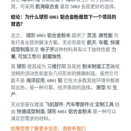
用，可采用
航海级合金
喜欢
5083
会是更好的选择。
结论：为什么球形 6061 铝合金粉是您下一个项目的
首选？
总之、
球形 6061 铝合金粉末
提供了
灵活
,
高性能
为
各行各业提供解决方案。无论您是在
航天
,
车载
,
快速
成型制造
甚至
电子学
这种材料具有以下独特性能
力
量
,
可加工性
和
耐腐蚀性
.
其
球形
使其成为
三维打印
及其他
粉末制造工艺
确保
流畅的流动性和复杂几何形状的精确制造。虽然它可
能不是
海洋应用
,
6061 铝
它在大多数其他环境中都表
现出色，是一种可靠、经济高效的选择。
原型
和
生
产
.
无论您是在建造
飞机部件
,
汽车零部件
或
定制工具
经
由
快速成型制造
,
球形 6061 铝合金粉末
是一种可以
满足您需求的材料。
如果您想了解更多信息，请联系我们