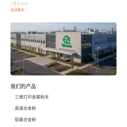
7 月 9, 2026
阅读更多 "
Q
N
Ma
C
In
1 月
阅
我们的产品
三维打印金属粉末
高温合金粉
铝基合金粉