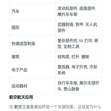
发动机部件
,
底盘部件
,
汽车
摩托车车架
武器制造
,
铁甲
,
无人机
国防
部件
复杂部件的 3D 打印
,
原
快速成型制造
型
,
定制工具
建筑
结构梁
,
栏杆
,
棚架
散热器
,
电子外壳
,
冷却
电子产品
系统
自行车车架
,
高尔夫球杆
运动器材
头
,
登山装备
航空航天应用
在
航空工业
重量始终是一个关键因素。这就是为什么