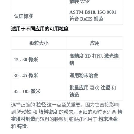
散装
命令
ASTM B918
,
ISO 9001
,
认证标准
符合 RoHS 规范
适用于不同应用的可用粒度
颗粒大小
应用
高精度 3D 打印
,
激光烧
15 - 30 微米
结
30 - 45 微米
通用粉末冶金
批量应用
喜欢
注塑
和
45 - 105 微米
铸造
选择正确的
粒径
这一点至关重要，因为它直接影响
到
流动性
和
填料密度
的粉末。更细的颗粒更适合
精
密增材制造
而较粗的颗粒则能很好地用于
粉末冶金
和
铸造
.