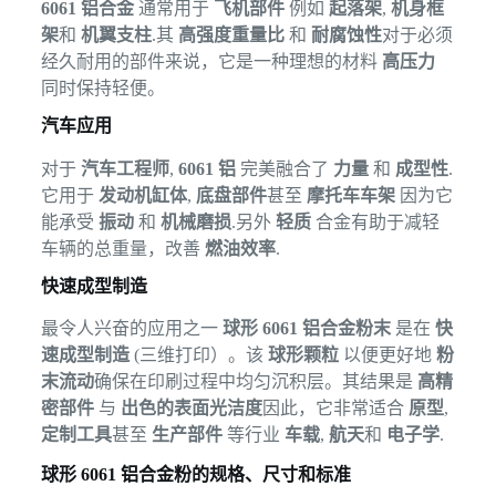
6061 铝合金
通常用于
飞机部件
例如
起落架
,
机身框
架
和
机翼支柱
.其
高强度重量比
和
耐腐蚀性
对于必须
经久耐用的部件来说，它是一种理想的材料
高压力
同时保持轻便。
汽车应用
对于
汽车工程师
,
6061 铝
完美融合了
力量
和
成型性
.
它用于
发动机缸体
,
底盘部件
甚至
摩托车车架
因为它
能承受
振动
和
机械磨损
.另外
轻质
合金有助于减轻
车辆的总重量，改善
燃油效率
.
快速成型制造
最令人兴奋的应用之一
球形 6061 铝合金粉末
是在
快
速成型制造
(三维打印）。该
球形颗粒
以便更好地
粉
末流动
确保在印刷过程中均匀沉积层。其结果是
高精
密部件
与
出色的表面光洁度
因此，它非常适合
原型
,
定制工具
甚至
生产部件
等行业
车载
,
航天
和
电子学
.
球形 6061 铝合金粉的规格、尺寸和标准