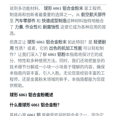
说到多功能材料、
球形 6061 铝合金粉末
是工程师、
制造商和创新者最重要的选择之一。从
航空航天部件
至
汽车零部件
和
快速成型制造
这种材料独特地融合
了
力量
,
作业性
和
耐腐蚀性
这使它成为各种应用的首
选。
但真正让
球形 6061 铝合金粉末
如此特别？是
轻便耐
用
性质？或者，它的
出色的机加工性能
可以轻松制
作？让我们深入了解
6061 铝粉
本指南将探讨它的成
分、特性和多种使用方法。同时，我们还将把复杂的
技术细节分解成一小块一小块易于理解的内容，确保
本指南内容丰富，引人入胜。无论您是经验丰富的工
程师，还是金属粉末领域的新手，本指南都能为您提
供帮助。
球形 6061 铝合金粉概述
什么是球形 6061 铝合金粉？
其核心是
6061 铝
是最受欢迎的铝合金之一，因为它