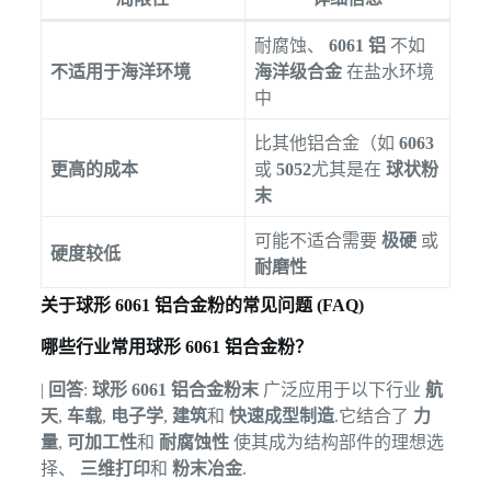
耐腐蚀、
6061 铝
不如
不适用于海洋环境
海洋级合金
在盐水环境
中
比其他铝合金（如
6063
更高的成本
或
5052
尤其是在
球状粉
末
可能不适合需要
极硬
或
硬度较低
耐磨性
关于球形 6061 铝合金粉的常见问题 (FAQ)
哪些行业常用球形 6061 铝合金粉？
|
回答
:
球形 6061 铝合金粉末
广泛应用于以下行业
航
天
,
车载
,
电子学
,
建筑
和
快速成型制造
.它结合了
力
量
,
可加工性
和
耐腐蚀性
使其成为结构部件的理想选
择、
三维打印
和
粉末冶金
.