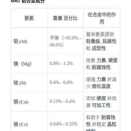
6061 铝合金成分
在合金中的作
要素
重量 百分比
用
基本要素提供
平衡（~95.8% -
铝 (Al)
轻量级
,
延展性
98.6%）
和
成型性
改善
力量
,
硬度
0.8% - 1.2%
镁（Mg）
和
耐腐蚀性
增强
力量
并减
0.4% - 0.8%
硅 (Si)
少
熔化温度
添加
硬度
并改
0.15% - 0.4%
铜 (Cu)
善
可加工性
有助于
耐腐蚀
0.04% - 0.35%
铬 (Cr)
性
并稳定
晶粒