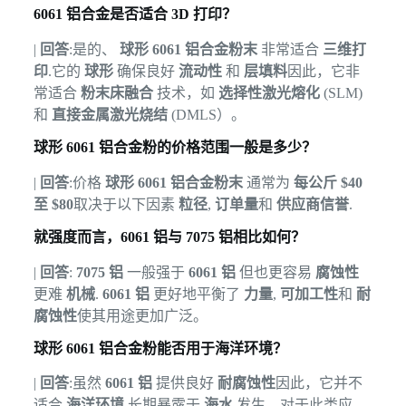
6061 铝合金是否适合 3D 打印？
|
回答
:是的、
球形 6061 铝合金粉末
非常适合
三维打
印
.它的
球形
确保良好
流动性
和
层填料
因此，它非
常适合
粉末床融合
技术，如
选择性激光熔化
(SLM)
和
直接金属激光烧结
(DMLS）。
球形 6061 铝合金粉的价格范围一般是多少？
|
回答
:价格
球形 6061 铝合金粉末
通常为
每公斤 $40
至 $80
取决于以下因素
粒径
,
订单量
和
供应商信誉
.
就强度而言，6061 铝与 7075 铝相比如何？
|
回答
:
7075 铝
一般强于
6061 铝
但也更容易
腐蚀性
更难
机械
.
6061 铝
更好地平衡了
力量
,
可加工性
和
耐
腐蚀性
使其用途更加广泛。
球形 6061 铝合金粉能否用于海洋环境？
|
回答
:虽然
6061 铝
提供良好
耐腐蚀性
因此，它并不
适合
海洋环境
长期暴露于
海水
发生。对于此类应