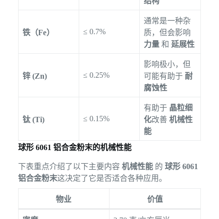
结构
通常是一种杂
≤ 0.7%
铁（Fe）
质，但会影响
力量
和
延展性
影响极小，但
≤ 0.25%
锌 (Zn)
可能有助于
耐
腐蚀性
有助于
晶粒细
≤ 0.15%
钛 (Ti)
化
改善
机械性
能
球形 6061 铝合金粉末的机械性能
下表重点介绍了以下主要内容
机械性能
的
球形 6061
铝合金粉末
这决定了它是否适合各种应用。
物业
价值