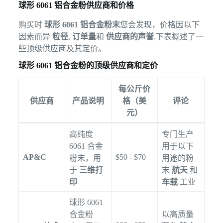
球形 6061 铝合金粉供应商和价格
购买时
球形 6061 铝合金粉末
您会发现，价格因以下
因素而异
粒径
,
订单量
和
供应商的声誉
.下表概述了一
些顶级供应商及其定价。
球形 6061 铝合金粉的顶级供应商和定价
每公斤价
供应商
产品说明
格（美
评论
元）
高纯度
专门生产
6061 合金
用于以下
AP&C
$50 - $70
粉末，用
用途的粉
于
三维打
末
航天
和
印
车载
工业
球形 6061
合金粉
以高质量