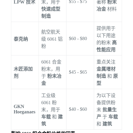
$55 - $75
LPW 技术
末，用于
著称
粉末
快速成型
冶金
材料
制造
提供用于
航空航天
以下用途
$60 - $80
泰克纳
级 6061 铝
的粉末
高
粉
性能应用
6061 合金
重点关注
木匠添加
粉末，用
金属增材
$45 - $65
剂
于
粉末冶
制造
和
原
金
型
工业级
为以下设
6061 粉
备提供粉
GKN
$40 - $60
末，用于
末
批量生
Hoeganaes
车载
和
建
产
于
车载
筑
和
建筑