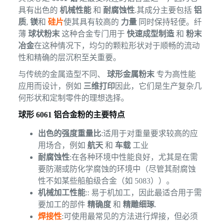
具有出色的
机械性能
和
耐腐蚀性
.其成分主要包括
铝
质
,
镁
和
硅片
使其具有较高的
力量
同时保持轻便。纤
薄
球状粉末
这种合金专门用于
快速成型制造
和
粉末
冶金
在这种情况下，均匀的颗粒形状对于顺畅的流动
性和精确的层沉积至关重要。
与传统的金属造型不同、
球形金属粉末
专为高性能
应用而设计，例如
三维打印
因此，它们是生产复杂几
何形状和定制零件的理想选择。
球形 6061 铝合金粉的主要特点
出色的强度重量比
:适用于对重量要求较高的应
用场合，例如
航天
和
车载
工业
耐腐蚀性
:在各种环境中性能良好，尤其是在需
要防潮或防化学腐蚀的环境中（尽管其耐腐蚀
性不如某些船舶级合金（如 5083））。
机械加工性能
:: 易于机加工，因此最适合用于需
要加工的部件
精确度
和
精雕细琢
.
焊接性
:可使用最常见的方法进行焊接，但必须