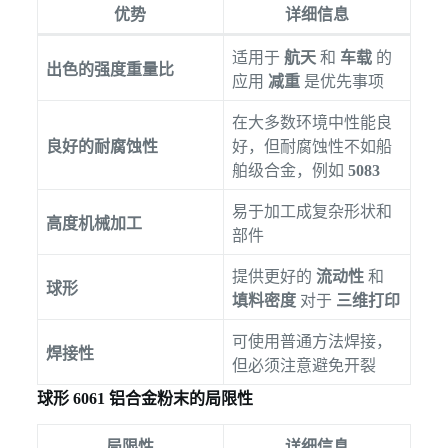
优势
详细信息
适用于
航天
和
车载
的
出色的强度重量比
应用
减重
是优先事项
在大多数环境中性能良
良好的耐腐蚀性
好，但耐腐蚀性不如船
舶级合金，例如
5083
易于加工成复杂形状和
高度机械加工
部件
提供更好的
流动性
和
球形
填料密度
对于
三维打印
可使用普通方法焊接，
焊接性
但必须注意避免开裂
球形 6061 铝合金粉末的局限性
局限性
详细信息