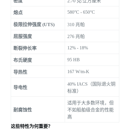
密度
2.70 克/立方厘米
580°C - 650°C
熔点
极限拉伸强度 (UTS)
310 兆帕
屈服强度
276 兆帕
12% - 18%
断裂伸长率
95 HB
布氏硬度
167 W/m-K
导热性
40% IACS（国际退火铜
导电性
标准）
适用于大多数环境，但
耐腐蚀性
不如船舶级合金的性能
高
这些特性为何重要？