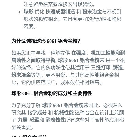
注意避免在某些焊接区出现裂纹。
球形
:优化
快速成型制造
和
粉末冶金
与不规则
形状的颗粒相比，它具有更好的流动性和堆积
密度。
为什么选择球形 6061 铝合金粉？
如果您正在寻找一种能提供
在强度、机加工性能和耐
腐蚀性之间取得平衡
,
球形 6061 铝合金粉末
是一个很
好的选择。它的多功能性使其适用于
三维打印
,
铸造
,
粉末冶金
等等。更不用说，与其他高性能铝合金相
比，它的供应范围广，成本效益相对较高。
球形 6061 铝合金粉的成分和主要特性
为了充分了解
球形 6061 铝合金粉末
因此，必须深入
研究其
化学成分
和
机械性能
.这种合金在设计上兼顾
了
力量
,
轻盈
和
耐腐蚀性
所有这些对于高性能应用都
至关重要。