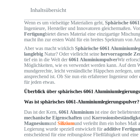
Inhaltsübersicht
Wenn es um vielseitige Materialien geht,
Sphärische 6061
Ingenieure, Hersteller und Innovatoren gleichermaßen. V
Fertigung
bietet dieses Material eine einzigartige Mischun
macht ihn zur ersten Wahl für ein breites Spektrum von 
Aber was macht wirklich
Sphärische 6061 Aluminiumleg
langlebig
Natur? Oder vielleicht seine
hervorragende Ze
tief ein in die Welt der
6061 Aluminiumpulver
Wir erfors
Möglichkeiten, wie es verwendet werden kann. Auf dem W
mundgerechte, leicht verständliche Häppchen zerlegen, um 
ansprechend ist. Ob Sie nun ein erfahrener Ingenieur oder e
für jeden etwas.
Überblick über sphärisches 6061 Aluminiumlegierung
Was ist sphärisches 6061-Aluminiumlegierungspulver?
Das ist der Kern,
6061 Aluminium
ist eine der beliebtes
mechanische Eigenschaften
und
Korrosionsbeständigke
Magnesium
und
Silizium
und verleiht ihm ein hohes Maß 
Legierung wurde speziell entwickelt für
additive Fertigu
entscheidend für eine reibungslose Fließfähigkeit und eine