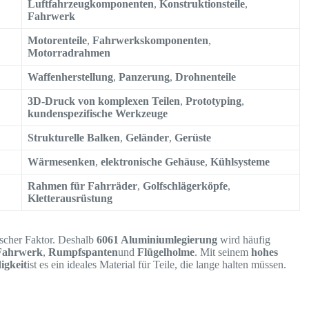
Luftfahrzeugkomponenten
,
Konstruktionsteile
,
Fahrwerk
Motorenteile
,
Fahrwerkskomponenten
,
Motorradrahmen
Waffenherstellung
,
Panzerung
,
Drohnenteile
3D-Druck von komplexen Teilen
,
Prototyping
,
kundenspezifische Werkzeuge
Strukturelle Balken
,
Geländer
,
Gerüste
Wärmesenken
,
elektronische Gehäuse
,
Kühlsysteme
Rahmen für Fahrräder
,
Golfschlägerköpfe
,
Kletterausrüstung
ischer Faktor. Deshalb
6061 Aluminiumlegierung
wird häufig
Fahrwerk
,
Rumpfspanten
und
Flügelholme
. Mit seinem
hohes
igkeit
ist es ein ideales Material für Teile, die lange halten müssen.