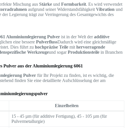
perfekte Mischung aus
Stärke
und
Formbarkeit
. Es wird verwendet
orradrahmen
aufgrund seiner Widerstandsfähigkeit
Vibration
und
r
der Legierung trägt zur Verringerung des Gesamtgewichts des
061 Aluminiumlegierung Pulver
ist in der Welt der
additive
lichen eine bessere
Pulverfluss
Dadurch wird eine gleichmäßige
stet. Dies führt zu
hochpräzise Teile
mit
hervorragende
enspezifische Werkzeuge
und sogar
Produktionsteile
in Branchen
s Pulver aus der Aluminiumlegierung 6061
umlegierung Pulver
für Ihr Projekt zu finden, ist es wichtig, die
stehend finden Sie eine detaillierte Aufschlüsselung der am
uminiumlegierungspulver
Einzelheiten
15 - 45 µm (für additive Fertigung), 45 - 105 µm (für
Pulvermetallurgie)