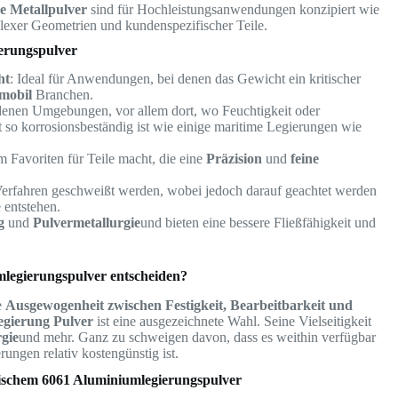
e Metallpulver
sind für Hochleistungsanwendungen konzipiert wie
plexer Geometrien und kundenspezifischer Teile.
erungspulver
ht
: Ideal für Anwendungen, bei denen das Gewicht ein kritischer
mobil
Branchen.
iedenen Umgebungen, vor allem dort, wo Feuchtigkeit oder
 so korrosionsbeständig ist wie einige maritime Legierungen wie
em Favoriten für Teile macht, die eine
Präzision
und
feine
Verfahren geschweißt werden, wobei jedoch darauf geachtet werden
 entstehen.
g
und
Pulvermetallurgie
und bieten eine bessere Fließfähigkeit und
mlegierungspulver entscheiden?
e
Ausgewogenheit zwischen Festigkeit, Bearbeitbarkeit und
egierung Pulver
ist eine ausgezeichnete Wahl. Seine Vielseitigkeit
gie
und mehr. Ganz zu schweigen davon, dass es weithin verfügbar
ngen relativ kostengünstig ist.
schem 6061 Aluminiumlegierungspulver