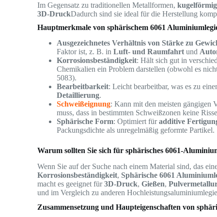
Im Gegensatz zu traditionellen Metallformen,
kugelförmig
3D-Druck
Dadurch sind sie ideal für die Herstellung kom
Hauptmerkmale von sphärischem 6061 Aluminiumlegi
Ausgezeichnetes Verhältnis von Stärke zu Gewic
Faktor ist, z. B. in
Luft- und Raumfahrt
und
Auto
Korrosionsbeständigkeit
: Hält sich gut in versch
Chemikalien ein Problem darstellen (obwohl es nicht
5083).
Bearbeitbarkeit
: Leicht bearbeitbar, was es zu ein
Detaillierung
.
Schweißeignung
: Kann mit den meisten gängigen 
muss, dass in bestimmten Schweißzonen keine Risse
Sphärische Form
: Optimiert für
additive Fertigun
Packungsdichte als unregelmäßig geformte Partikel.
Warum sollten Sie sich für sphärisches 6061-Aluminiu
Wenn Sie auf der Suche nach einem Material sind, das ein
Korrosionsbeständigkeit
,
Sphärische 6061 Aluminiuml
macht es geeignet für
3D-Druck
,
Gießen
,
Pulvermetallur
und im Vergleich zu anderen Hochleistungsaluminiumlegieru
Zusammensetzung und Haupteigenschaften von sphäri