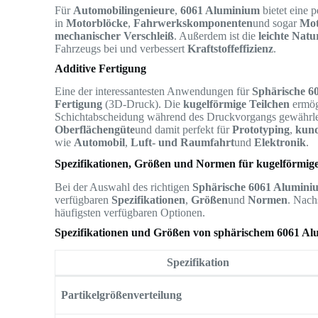
Für
Automobilingenieure
,
6061 Aluminium
bietet eine 
in
Motorblöcke
,
Fahrwerkskomponenten
und sogar
Mot
mechanischer Verschleiß
. Außerdem ist die
leichte Natu
Fahrzeugs bei und verbessert
Kraftstoffeffizienz
.
Additive Fertigung
Eine der interessantesten Anwendungen für
Sphärische 6
Fertigung
(3D-Druck). Die
kugelförmige Teilchen
ermög
Schichtabscheidung während des Druckvorgangs gewährlei
Oberflächengüte
und damit perfekt für
Prototyping
,
kund
wie
Automobil
,
Luft- und Raumfahrt
und
Elektronik
.
Spezifikationen, Größen und Normen für kugelförmige
Bei der Auswahl des richtigen
Sphärische 6061 Alumini
verfügbaren
Spezifikationen
,
Größen
und
Normen
. Nach
häufigsten verfügbaren Optionen.
Spezifikationen und Größen von sphärischem 6061 Al
Spezifikation
Partikelgrößenverteilung