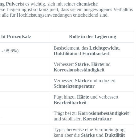
ng Pulver
ist es wichtig, sich mit seiner
chemische
ese Legierung ist so konzipiert, dass sie ein ausgewogenes Verhältnis
e alle für Hochleistungsanwendungen entscheidend sind.
ht Prozentsatz
Rolle in der Legierung
Basiselement, das
Leichtgewicht
,
 - 98,6%)
Duktilität
und
Formbarkeit
Verbessert
Stärke
,
Härte
und
Korrosionsbeständigkeit
Verbessert
Stärke
und reduziert
Schmelztemperatur
Fügt hinzu.
Härte
und verbessert
Bearbeitbarkeit
Trägt bei zu
Korrosionsbeständigkeit
%
und stabilisiert
Kornstruktur
Typischerweise eine Verunreinigung,
kann aber die
Stärke
und
Duktilität