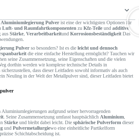
 Aluminiumlegierung Pulver
ist eine der wichtigsten Optionen für
on
Luft- und Raumfahrtkomponenten
zu
Kfz-Teile
und
additive
g aus
Stärke
,
Verarbeitbarkeit
und
Korrosionsbeständigkeit
Das
Anwendungen.
ierung Pulver
so besonders? Ist es die
leicht und dennoch
rspanbarkeit
die eine einfache Herstellung ermöglicht? Tauchen wir
chen seine Zusammensetzung, seine Eigenschaften und die vielen
eg dorthin werden wir komplexe technische Details in
sicherzustellen, dass dieser Leitfaden sowohl informativ als auch
in Neuling in der Welt der Metallpulver sind, dieser Leitfaden bietet
spulver
ten Aluminiumlegierungen aufgrund seiner hervorragenden
it
. Seine Zusammensetzung umfasst hauptsächlich
Aluminium
,
an
Stärke
und bleibt dabei leicht. Die
sphärische Pulverform
dieser
ng
und
Pulvermetallurgie
wo eine einheitliche Partikelform
 präzise Schichtabscheidung ist.