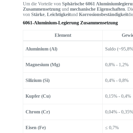
Um die Vorteile von
Sphärische 6061 Aluminiumlegieru
Zusammensetzung
und
mechanische Eigenschaften
. Di
von
Stärke
,
Leichtigkeit
und
Korrosionsbeständigkeit
di
6061-Aluminium-Legierung Zusammensetzung
Element
Gewic
Aluminium (Al)
Saldo (~95,8%
Magnesium (Mg)
0,8% - 1,2%
Silizium (Si)
0,4% - 0,8%
Kupfer (Cu)
0,15% - 0,4%
Chrom (Cr)
0,04% - 0,35
Eisen (Fe)
≤ 0,7%