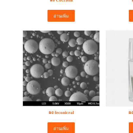
ผง Cocrfeni
อ่านเพิ่ม
ผง feconicral
ผง
อ่านเพิ่ม