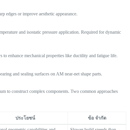
arp edges or improve aesthetic appearance.
emperature and isostatic pressure application. Required for dynamic
 to enhance mechanical properties like ductility and fatigue life.
bearing and sealing surfaces on AM near-net shape parts.
tanium to construct complex components. Two common approaches
ประโยชน์
ข้อ จำกัด
onal geometric capabilities and
Slower build speeds than