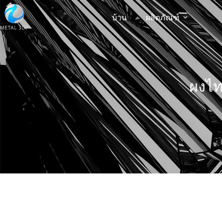
บ้าน
ผลิตภัณฑ์
ผงไท