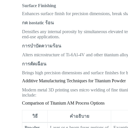
Surface Finishing
Enhances surface finish for precision dimensions, break sh
กด isostatic ร้อน
Densifies any internal porosity by simultaneous elevated t
end-use applications.
การบำบัดความร้อน
Alters microstructure of Ti-6Al-4V and other titanium alloys
การตัดเฉือน
Brings high precision dimensions and surface finishes for 
Additive Manufacturing Techniques for Titanium Powder
Modern metal 3D printing uses micro welding of fine ti
include:
Comparison of Titanium AM Process Options
วิธี
คำอธิบาย
Powder
Laser or e-beam fuses regions of
Excepti