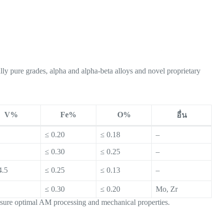
ly pure grades, alpha and alpha-beta alloys and novel proprietary
V%
Fe%
O%
อื่น
≤ 0.20
≤ 0.18
–
≤ 0.30
≤ 0.25
–
4.5
≤ 0.25
≤ 0.13
–
≤ 0.30
≤ 0.20
Mo, Zr
ensure optimal AM processing and mechanical properties.