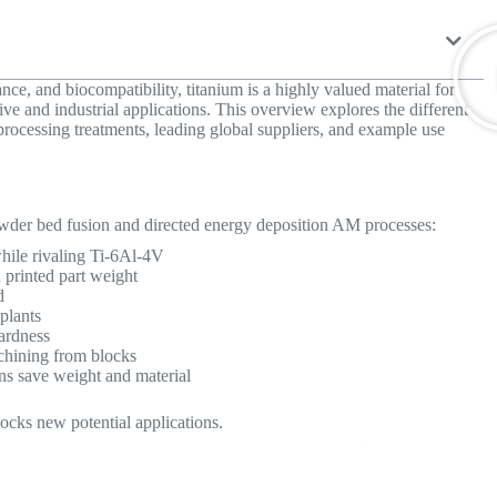
ance, and biocompatibility, titanium is a highly valued material for
ve and industrial applications. This overview explores the different
processing treatments, leading global suppliers, and example use
owder bed fusion and directed energy deposition AM processes:
hile rivaling Ti-6Al-4V
 printed part weight
d
plants
hardness
chining from blocks
ns save weight and material
locks new potential applications.