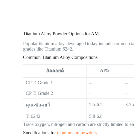
Titanium Alloy Powder Options for AM
Popular titanium alloys leveraged today include commercial
grades like Titanium 6242.
Common Titanium Alloy Compositions
Al%
อัลลอยด์
CP Ti Grade 1
–
–
CP Ti Grade 2
–
–
5.5-6.5
3.5-
คุณ-ชัล-เฮวี
Ti 6242
5.8-6.8
–
Trace oxygen, nitrogen and carbon are strictly limited to 
Specifications for
titanium am powders