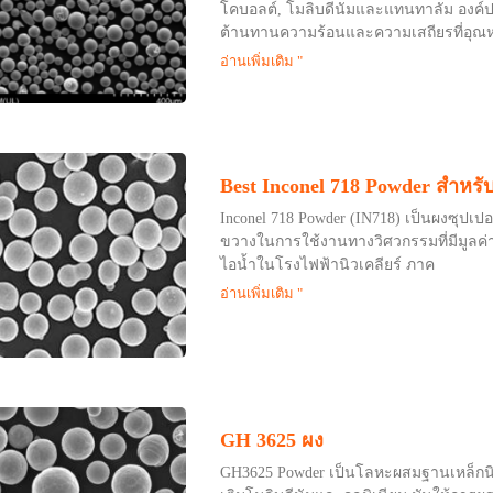
โคบอลต์, โมลิบดีนัมและแทนทาลัม องค์ปร
ต้านทานความร้อนและความเสถียรที่อุณหภ
อ่านเพิ่มเติม "
Best Inconel 718 Powder สำหรับก
Inconel 718 Powder (IN718) เป็นผงซุปเปอร
ขวางในการใช้งานทางวิศวกรรมที่มีมูลค่า
ไอน้ำในโรงไฟฟ้านิวเคลียร์ ภาค
อ่านเพิ่มเติม "
GH 3625 ผง
GH3625 Powder เป็นโลหะผสมฐานเหล็กนิกเก