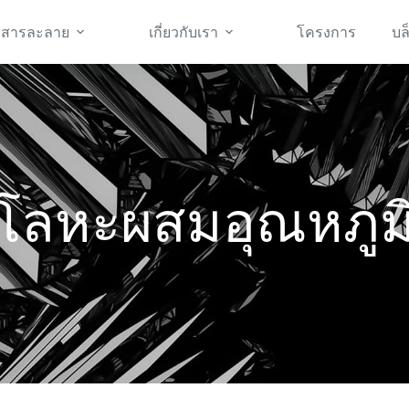
สารละลาย
เกี่ยวกับเรา
โครงการ
บล
โลหะผสมอุณหภูมิ