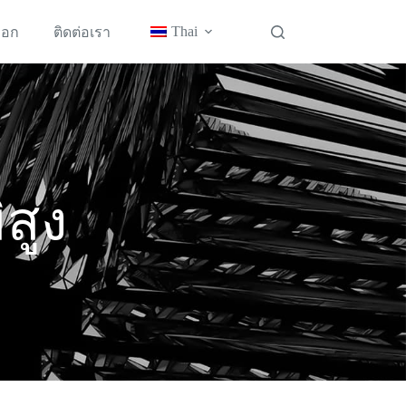
Thai
็อก
ติดต่อเรา
สูง