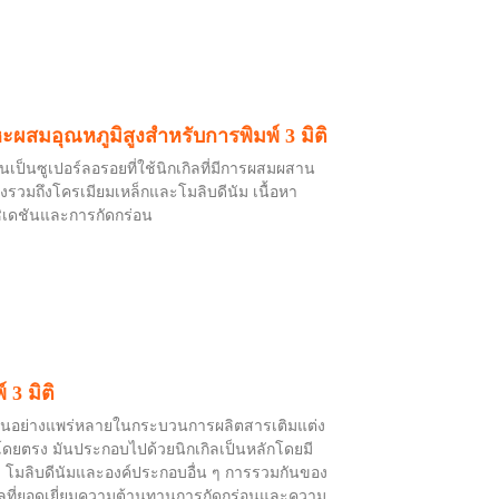
หะผสมอุณหภูมิสูงสำหรับการพิมพ์ 3 มิติ
ันเป็นซูเปอร์ลอรอยที่ใช้นิกเกิลที่มีการผสมผสาน
งรวมถึงโครเมียมเหล็กและโมลิบดีนัม เนื้อหา
ซิเดชันและการกัดกร่อน
 3 มิติ
ช้กันอย่างแพร่หลายในกระบวนการผลิตสารเติมแต่ง
ดยตรง มันประกอบไปด้วยนิกเกิลเป็นหลักโดยมี
um, โมลิบดีนัมและองค์ประกอบอื่น ๆ การรวมกันของ
กลที่ยอดเยี่ยมความต้านทานการกัดกร่อนและความ