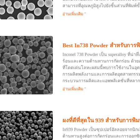
สามารถที่อุณหภูมิสูงไปยังชิ้นส่วนที่พิมพ์ขั
อ่านเพิ่มเติม "
Best In738 Powder สำหรับการพิม
Inconel 738 Powder เป็น superalloy ที่น
ร้อนและความต้านทานการกัดกร่อน ด้วยอง
ที่โดดเด่นโลหะผสมนี้พบการใช้งานในอ
การผลิตพลังงานและการผลิตอุตสาหกรรม 
กระบวนการผลิตและแอพพลิเคชั่นที่หลาก
อ่านเพิ่มเติม "
ผงที่ดีที่สุดใน 939 สำหรับการพิมพ
In939 Powder เป็นซุปเปอร์อัลลอยจากนิกเ
ต้านทานสูงต่อการกัดกร่อนและการออกซิเด