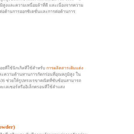
สูงและความเหนื่อยล้าที่ดี และเนื่องจากความ
ัติต่อต้านการออกซิเดชั่นและการต่อต้านการ
ที่ใช้นิกเกิลที่ใช้สำหรับ
การผลิตสารเติมแต่ง
ละความต้านทานการกัดกร่อนที่อุณหภูมิสูง ใน
536 ช่วยให้รูปทรงเรขาคณิตที่ซับซ้อนสามารถ
หะเลเซอร์หรืออิเล็กตรอนที่ใช้ลำแสง
owder)