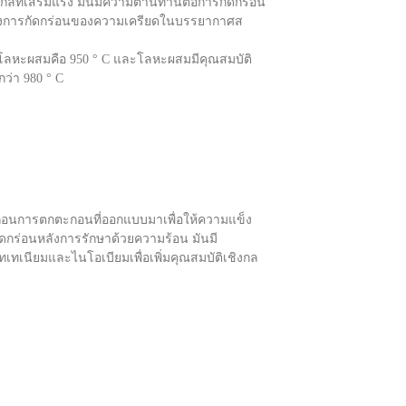
ิลที่เสริมแรง มันมีความต้านทานต่อการกัดกร่อน
ิ่งการกัดกร่อนของความเครียดในบรรยากาศส
งโลหะผสมคือ 950 ° C และโลหะผสมมีคุณสมบัติ
ว่า 980 ° C
กอนการตกตะกอนที่ออกแบบมาเพื่อให้ความแข็ง
ร่อนหลังการรักษาด้วยความร้อน มันมี
ทเทเนียมและไนโอเบียมเพื่อเพิ่มคุณสมบัติเชิงกล