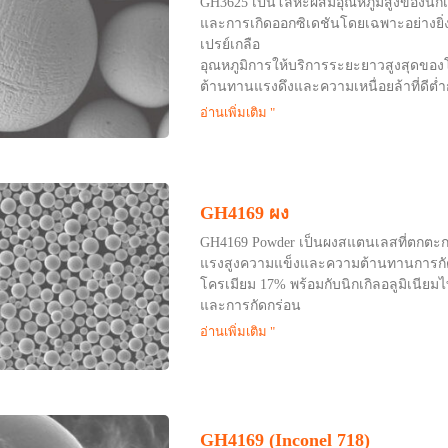
GH3625 เป็นโลหะผสมอุณหภูมิสูงของนิกเก
และการเกิดออกซิเดชันโดยเฉพาะอย่างย
เปรย์เกลือ
อุณหภูมิการให้บริการระยะยาวสูงสุดขอ
ต้านทานแรงดึงและความเหนื่อยล้าที่ดีต่ำก
อ่านเพิ่มเติม "
GH4169 ผง
GH4169 Powder เป็นผงสแตนเลสที่ตกตะ
แรงสูงความแข็งและความต้านทานการกัดก
โครเมียม 17% พร้อมกับนิกเกิลอลูมิเนียมไ
และการกัดกร่อน
อ่านเพิ่มเติม "
GH4169 (Inconel 718)