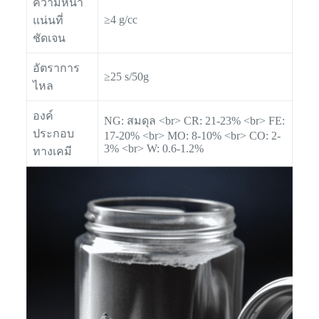
ความหนา
≥4 g/cc
แน่นที่
ชัดเจน
อัตราการ
≥25 s/50g
ไหล
องค์
NG: สมดุล <br> CR: 21-23% <br> FE:
ประกอบ
17-20% <br> MO: 8-10% <br> CO: 2-
3% <br> W: 0.6-1.2%
ทางเคมี