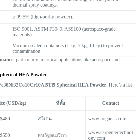
thermal spray coatings.
≥ 99.5% (high-purity powder).
ISO 9001, ASTM F3049, AS9100 (aerospace-grade
materials).
Vacuum-sealed containers (1 kg, 5 kg, 10 kg) to prevent
contamination.
ormance
, particularly in critical applications like aerospace and
Spherical HEA Powder
Fe38Ni32Co10Cr10Al5Ti5 Spherical HEA Powder
. Here’s a list
ice (USD/kg)
Contact
ที่ตั้ง
–$480
สวีเดน
www.hoganas.com
www.carpentertechnol
–$550
สหรัฐอเมริกา
ogy.com