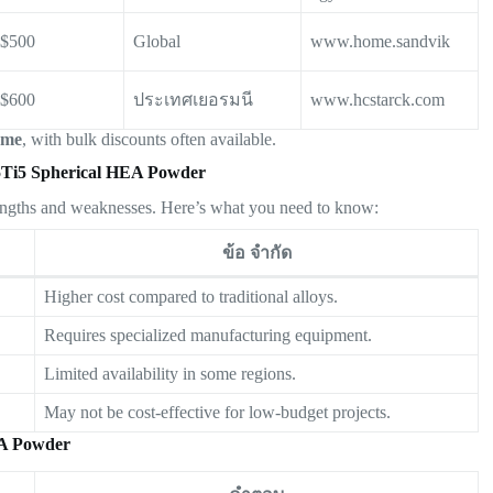
–$500
Global
www.home.sandvik
–$600
ประเทศเยอรมนี
www.hcstarck.com
lume
, with bulk discounts often available.
5Ti5 Spherical HEA Powder
rengths and weaknesses. Here’s what you need to know:
ข้อ จำกัด
Higher cost compared to traditional alloys.
Requires specialized manufacturing equipment.
Limited availability in some regions.
May not be cost-effective for low-budget projects.
A Powder