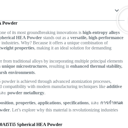
A Powder
 one of its most groundbreaking innovations is
high-entropy alloys
pherical HEA Powder
stands out as a
versatile, high-performance
ge industries. Why? Because it offers a unique combination of
htweight properties
, making it an ideal solution for demanding
r from traditional alloys by incorporating multiple principal elements
h
unique microstructures
, resulting in
enhanced thermal stability,
harsh environments
.
owder is achieved through advanced atomization processes,
nd compatibility with modern manufacturing techniques like
additive
 และ
powder metallurgy
.
osition
,
properties
,
applications
,
specifications
, และ
การกำหนด
owder
. Let’s explore why this material is revolutionizing industries
10Al5Ti5 Spherical HEA Powder