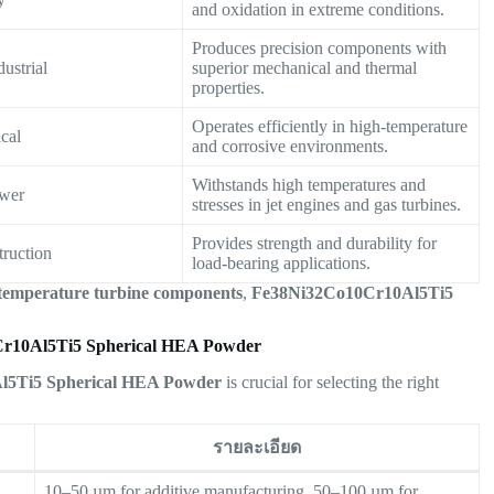
and oxidation in extreme conditions.
Produces precision components with
dustrial
superior mechanical and thermal
properties.
Operates efficiently in high-temperature
cal
and corrosive environments.
Withstands high temperatures and
ower
stresses in jet engines and gas turbines.
Provides strength and durability for
truction
load-bearing applications.
temperature turbine components
,
Fe38Ni32Co10Cr10Al5Ti5
10Cr10Al5Ti5 Spherical HEA Powder
l5Ti5 Spherical HEA Powder
is crucial for selecting the right
รายละเอียด
10–50 µm for additive manufacturing, 50–100 µm for