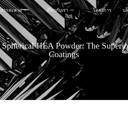
สารละลาย
เกี่ยวกับเรา
โครงการ
บล
pherical HEA Powder: The Superior
Coatings