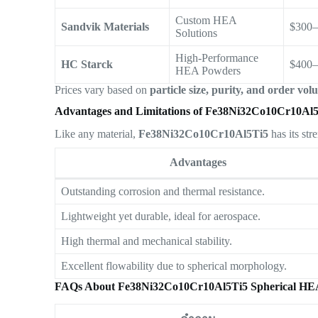
Custom HEA
Sandvik Materials
$300
Solutions
High-Performance
HC Starck
$400
HEA Powders
Prices vary based on
particle size, purity, and order vo
Advantages and Limitations of Fe38Ni32Co10Cr10Al
Like any material,
Fe38Ni32Co10Cr10Al5Ti5
has its st
Advantages
Outstanding corrosion and thermal resistance.
Lightweight yet durable, ideal for aerospace.
High thermal and mechanical stability.
Excellent flowability due to spherical morphology.
FAQs About Fe38Ni32Co10Cr10Al5Ti5 Spherical HE