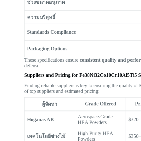
ช่วงขนาดอนุภาค
ความบริสุทธิ์
Standards Compliance
Packaging Options
These specifications ensure
consistent quality and perf
defense.
Suppliers and Pricing for Fe38Ni32Co10Cr10Al5Ti5 
Finding reliable suppliers is key to ensuring the quality of
of top suppliers and estimated pricing:
Grade Offered
Pr
ผู้จัดหา
Aerospace-Grade
Höganäs AB
$320
HEA Powders
High-Purity HEA
เทคโนโลยีช่างไม้
$350
Powders