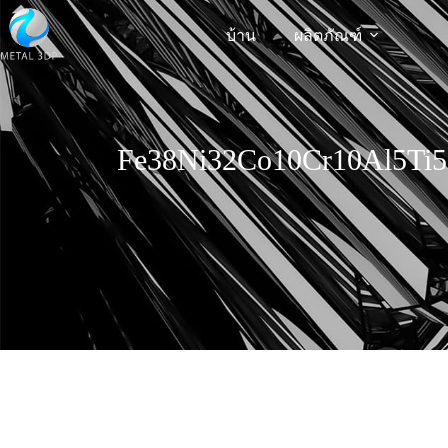
บ้าน
ผลิตภัณฑ์
Fe38Ni32Co10Cr10Al5Ti5 S