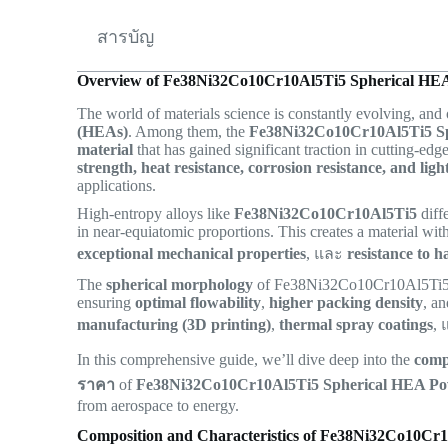
สารบัญ
Overview of Fe38Ni32Co10Cr10Al5Ti5 Spherical HE
The world of materials science is constantly evolving, and
(HEAs)
. Among them, the
Fe38Ni32Co10Cr10Al5Ti5 S
material
that has gained significant traction in cutting-ed
strength, heat resistance, corrosion resistance, and lig
applications.
High-entropy alloys like
Fe38Ni32Co10Cr10Al5Ti5
diffe
in near-equiatomic proportions. This creates a material wit
exceptional mechanical properties
, และ
resistance to 
The
spherical morphology
of Fe38Ni32Co10Cr10Al5Ti5 p
ensuring
optimal flowability
,
higher packing density
, a
manufacturing (3D printing)
,
thermal spray coatings
,
In this comprehensive guide, we’ll dive deep into the
comp
ราคา
of
Fe38Ni32Co10Cr10Al5Ti5 Spherical HEA P
from aerospace to energy.
Composition and Characteristics of Fe38Ni32Co10Cr