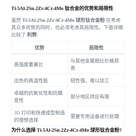
Ti-5Al-2Sn-2Zr-4Cr-4Mo 钛合金的优势和局限性
虽然
Ti-5Al-2Sn-2Zr-4Cr-4Mo 球形钛合金粉
在考虑
其众多优势的同时，也必须考虑其局限性。下面详细
比较了
利弊
:
优势
局限性
与其他金属相比价格昂
高强度重量比
贵
出色的高温性能
韧性强，难以加工
卓越的抗氧化性和抗蠕
部分地区供应有限
变性
3D 打印和快速成型制造
需要专用设备进行处理
的理想选择
为什么选择
Ti-5Al-2Sn-2Zr-4Cr-4Mo 球形钛合金粉
?