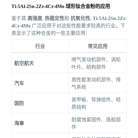
Ti-5Al-2Sn-2Zr-4Cr-4Mo 球形钛合金粉的应用
鉴于其
高强度
,
热稳定性
和
抗氧化性
,
Ti-5Al-2Sn-2Zr-
4Cr-4Mo
广泛应用于对这些性能要求较高的行业。下
表显示了这种合金的一些主要应用：
行业
常见应用
喷气发动机部件、涡轮
航空航天
叶片、结构部件
高性能发动机部件、排
汽车
气系统
装甲板、导弹组件、轻
国防
质结构
耐腐蚀紧固件、造船部
海事
件