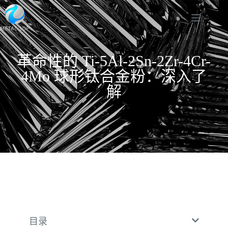
革命性的 Ti-5Al-2Sn-2Zr-4Cr-
4Mo 球形钛合金粉：深入了
解
目录