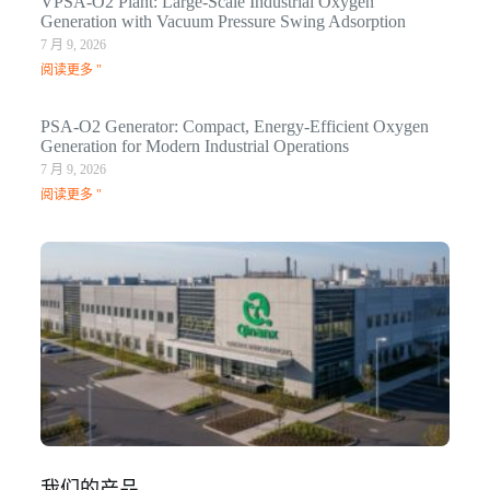
VPSA-O2 Plant: Large-Scale Industrial Oxygen
Generation with Vacuum Pressure Swing Adsorption
7 月 9, 2026
阅读更多 "
PSA-O2 Generator: Compact, Energy-Efficient Oxygen
Generation for Modern Industrial Operations
7 月 9, 2026
阅读更多 "
Q
N
Ma
C
In
1 月
阅
我们的产品