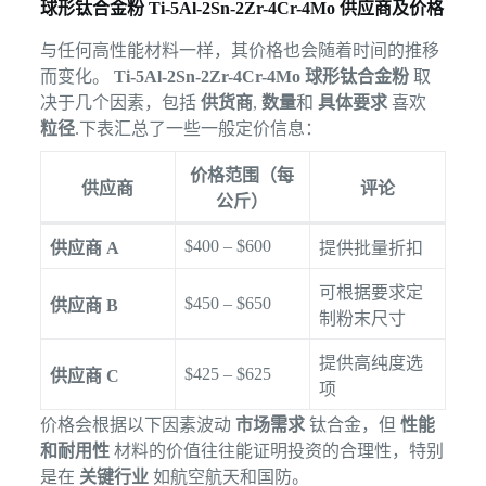
球形钛合金粉 Ti-5Al-2Sn-2Zr-4Cr-4Mo 供应商及价格
与任何高性能材料一样，其价格也会随着时间的推移
而变化。
Ti-5Al-2Sn-2Zr-4Cr-4Mo 球形钛合金粉
取
决于几个因素，包括
供货商
,
数量
和
具体要求
喜欢
粒径
.下表汇总了一些一般定价信息：
价格范围（每
供应商
评论
公斤）
$400 – $600
供应商 A
提供批量折扣
可根据要求定
$450 – $650
供应商 B
制粉末尺寸
提供高纯度选
$425 – $625
供应商 C
项
价格会根据以下因素波动
市场需求
钛合金，但
性能
和耐用性
材料的价值往往能证明投资的合理性，特别
是在
关键行业
如航空航天和国防。