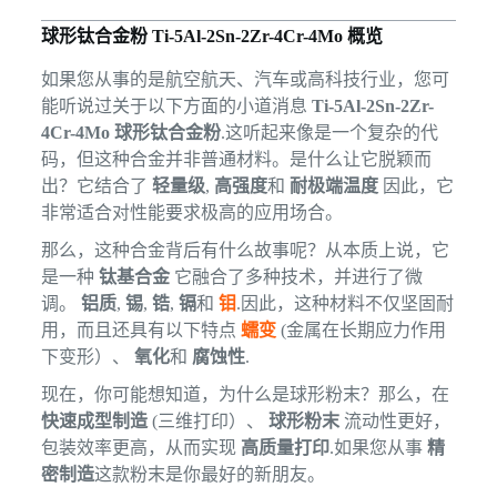
球形钛合金粉 Ti-5Al-2Sn-2Zr-4Cr-4Mo 概览
如果您从事的是航空航天、汽车或高科技行业，您可
能听说过关于以下方面的小道消息
Ti-5Al-2Sn-2Zr-
4Cr-4Mo 球形钛合金粉
.这听起来像是一个复杂的代
码，但这种合金并非普通材料。是什么让它脱颖而
出？它结合了
轻量级
,
高强度
和
耐极端温度
因此，它
非常适合对性能要求极高的应用场合。
那么，这种合金背后有什么故事呢？从本质上说，它
是一种
钛基合金
它融合了多种技术，并进行了微
调。
铝质
,
锡
,
锆
,
镉
和
钼
.因此，这种材料不仅坚固耐
用，而且还具有以下特点
蠕变
(金属在长期应力作用
下变形）、
氧化
和
腐蚀性
.
现在，你可能想知道，为什么是球形粉末？那么，在
快速成型制造
(三维打印）、
球形粉末
流动性更好，
包装效率更高，从而实现
高质量打印
.如果您从事
精
密制造
这款粉末是你最好的新朋友。