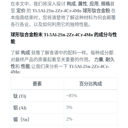
在本文中，我们将深入探讨
构成
,
属性
,
应用
,
规格
甚
至
定价
的
Ti-5Al-2Sn-2Zr-4Cr-4Mo 球形钛合金粉
.在
本指南结束时，您将清楚地了解这种材料为何会颠覆
各行各业，以及如何利用它的独特性能。
球形钛合金粉末 Ti-5Al-2Sn-2Zr-4Cr-4Mo 的成分与性
能
了解
构成
就像了解食谱中的配料一样。每种成分都
对最终产品的质量起着至关重要的作用。
力量
,
耐久
性
和
性能
.让我们来分析一下
Ti-5Al-2Sn-2Zr-4Cr-
4Mo
:
要素
百分比构成
~85%
钛 (Ti)
5%
铝 (Al)
2%
锡（Sn）