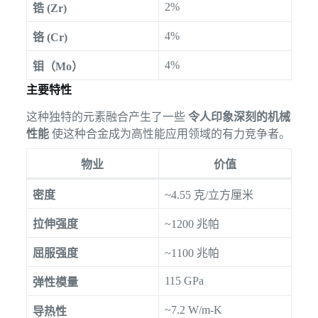
2%
锆 (Zr)
4%
铬 (Cr)
4%
钼（Mo）
主要特性
这种独特的元素融合产生了一些
令人印象深刻的机械
性能
使这种合金成为高性能应用领域的有力竞争者。
物业
价值
密度
~4.55 克/立方厘米
拉伸强度
~1200 兆帕
屈服强度
~1100 兆帕
115 GPa
弹性模量
~7.2 W/m-K
导热性