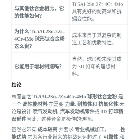
Ti-5Al-2Sn-2Zr-4Cr-4Mo
与其他钛合金相比，它
具有更好的耐高温和抗
的性能如何？
蠕变性能。
为什么
Ti-5Al-2Sn-2Zr-
成本来自于其复杂的制
4Cr-4Mo 球形钛合金粉
造工艺和优质特性。
这么贵？
当然，球形粉末使其成
它能用于增材制造吗？
为 3D 打印的理想材
料。
结论
总而言之
Ti-5Al-2Sn-2Zr-4Cr-4Mo 球形钛合金粉
是
一个
高性能材料
在需要
力量
,
耐热性
和
抗氧化性
.无
论是设计
喷气发动机
,
汽车发动机零件
或
3D 打印精
密部件
因此，这种合金是极佳的选择。
虽然它带有
成本较高
并要求
专业机械加工
，"......
性
能优势
它为各行业带来的挑战远远超过了
可靠性
和