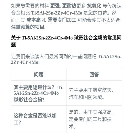
如果您需要的材料
更强
,
更耐热
更多
抗氧化
与传统钛
合金相比
Ti-5Al-2Sn-2Zr-4Cr-4Mo
是您的首选。然
而，其
成本高
和
需要专门加工
可能会使其不太适合
注重预算的项目
.
关于 Ti-5Al-2Sn-2Zr-4Cr-4Mo 球形钛合金粉的常见问
题
让我们来谈谈人们最常问到的一些问题吧
Ti-5Al-2Sn-
2Zr-4Cr-4Mo
:
问题
回答
其主要用途是什么？
Ti-
它主要用于航空航天、
5Al-2Sn-2Zr-4Cr-4Mo
汽车和国防领域。
球形钛合金粉
?
是的，由于其强度高，
这种合金是否难以加
需要专门的工具和技
工？
术。