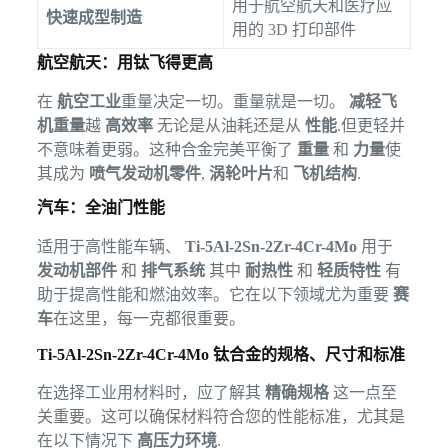
用于航空航天和医疗应
快速成型制造
用的 3D 打印部件
航空航天：用钛飞得更高
在
航空工业
重量决定一切。重量就是一切。
减轻飞
机重量
越
高效率
无论是从油耗还是从
性能
.但更轻并
不意味着更弱。这种合金完美平衡了
重量
和
力量
使
其成为
喷气发动机零件
,
涡轮叶片
和
飞机结构
.
汽车：全油门性能
适用于高性能车辆、
Ti-5Al-2Sn-2Zr-4Cr-4Mo
用于
发动机部件
和
排气系统
其中
耐热性
和
轻质特性
有
助于提高性能和燃油效率。它在以下领域尤为重要
赛
车
在这里，每一克都很重要。
Ti-5Al-2Sn-2Zr-4Cr-4Mo 钛合金的规格、尺寸和标准
在选择工业用材料时，应了解其
精确规格
这一点至
关重要。这可以确保材料符合您的性能标准，尤其是
在以下情况下
高压力环境
.