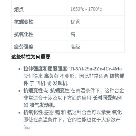
1650°c - 1700°c
熔点
抗蠕变性
优秀
抗氧化性
高
疲劳强度
高级
这些特性为何重要
拉伸强度和屈服强度
:
Ti-5Al-2Sn-2Zr-4Cr-4Mo
应付得来
高负荷
不变形，因此非常适合
结构部
件
于
飞机
或
发动机
.
抗蠕变性
:与
抗蠕变性
在高温条件下，这种合金
非常适合于涉及以下方面的应用
长时间受热
例
如
喷气发动机
.
抗氧化性
:感谢
镉
和
锆
这种合金可以承受
氧化
即使在高温条件下，它的性能也优于大多数产
品。