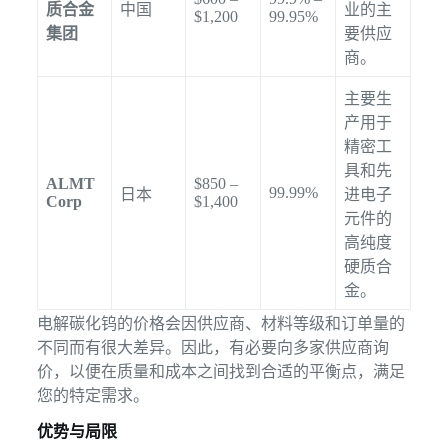
质合金
中国
业的主
$1,200
99.95%
集团
要供应
商。
主要生
产用于
精密工
具和先
ALMT
$850 –
99.99%
日本
进电子
Corp
$1,400
元件的
高纯度
硬质合
金。
电解碳化钨的价格会因供应商、材料等级和订单量的
不同而有很大差异。因此，有必要向多家供应商询
价，以便在质量和成本之间找到合适的平衡点，满足
您的特定需求。
优势与局限