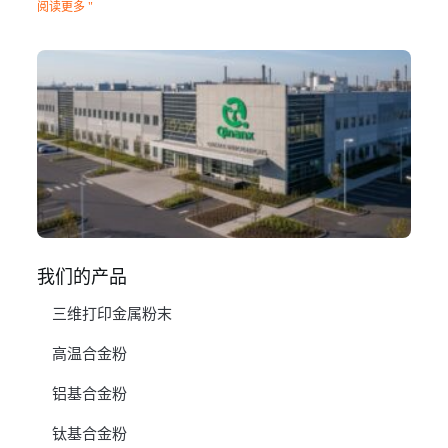
阅读更多 "
Q
N
Ma
C
In
1 月
阅
我们的产品
三维打印金属粉末
高温合金粉
铝基合金粉
钛基合金粉