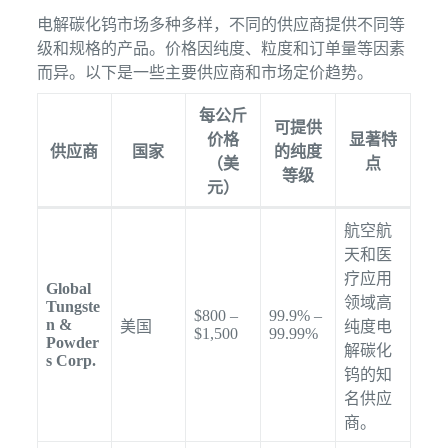
电解碳化钨市场多种多样，不同的供应商提供不同等
级和规格的产品。价格因纯度、粒度和订单量等因素
而异。以下是一些主要供应商和市场定价趋势。
每公斤
可提供
价格
显著特
供应商
国家
的纯度
（美
点
等级
元）
航空航
天和医
疗应用
Global
领域高
Tungste
$800 –
99.9% –
n &
美国
纯度电
$1,500
99.99%
Powder
解碳化
s Corp.
钨的知
名供应
商。