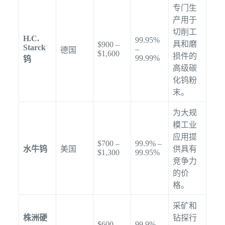
专门生
产用于
切削工
H.C.
99.95%
具和磨
$900 –
Starck
–
德国
$1,600
损件的
99.99%
钨
高级碳
化钨粉
末。
为大规
模工业
应用提
$700 –
99.9% –
水牛钨
美国
供具有
$1,300
99.95%
竞争力
的价
格。
采矿和
株洲硬
钻探行
$600 –
99.9% –