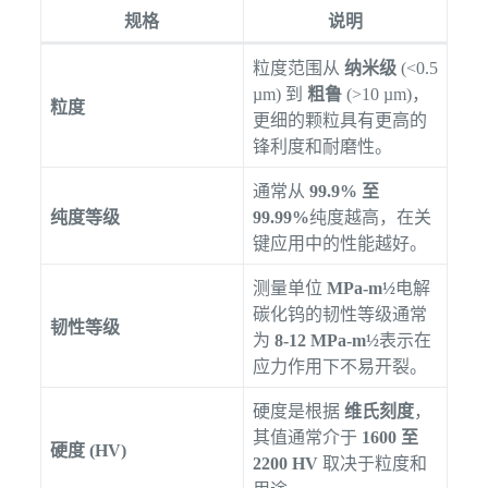
规格
说明
粒度范围从
纳米级
(<0.5
µm) 到
粗鲁
(>10 µm)，
粒度
更细的颗粒具有更高的
锋利度和耐磨性。
通常从
99.9% 至
纯度等级
99.99%
纯度越高，在关
键应用中的性能越好。
测量单位
MPa-m½
电解
碳化钨的韧性等级通常
韧性等级
为
8-12 MPa-m½
表示在
应力作用下不易开裂。
硬度是根据
维氏刻度
，
其值通常介于
1600 至
硬度 (HV)
2200 HV
取决于粒度和