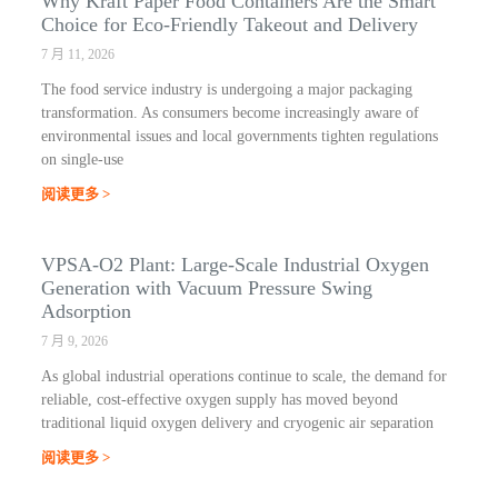
Why Kraft Paper Food Containers Are the Smart
Choice for Eco-Friendly Takeout and Delivery
7 月 11, 2026
The food service industry is undergoing a major packaging
transformation. As consumers become increasingly aware of
environmental issues and local governments tighten regulations
on single-use
阅读更多 >
VPSA-O2 Plant: Large-Scale Industrial Oxygen
Generation with Vacuum Pressure Swing
Adsorption
7 月 9, 2026
As global industrial operations continue to scale, the demand for
reliable, cost-effective oxygen supply has moved beyond
traditional liquid oxygen delivery and cryogenic air separation
阅读更多 >