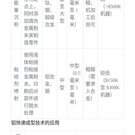
能
钛、
毫米
糙，
点上，
至
（>$500K
量
钢、
至 1
机加
同时添
大
机器）
沉
超级
毫
工后
加填充
型
积
合金
米）
尚可
金属粉
末来制
造零件
使用液
体粘接
中型
粘
剂粘接
粗糙
（0.5
较低
结
金属粉
铝合
（需
中
毫米
（$150K
剂
末，印
金、
要渗
型
至 1
至 $300K
喷
刷后对
钢
入合
毫
机器）
射
部件进
金）
米）
行脱水
处理
铝快速成型技术的应用