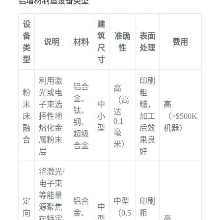
铝增材制造设备类型
设
建
备
筑
准确
表面
说明
材料
费用
类
尺
性
处理
型
寸
利用激
印刷
铝合
高
粉
光或电
粗
金、
（高
末
子束选
中
糙，
高
钛、
达
床
择性地
小
加工
（>$500K
0.1
钢、
融
熔化金
型
后效
机器）
毫
超级
合
属粉末
果良
米）
合金
层
好
将激光/
电子束
等能量
定
铝合
中型
印刷
源聚焦
中
向
金、
（0.5
粗
在特定
型
高