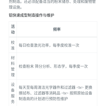
剂制造。还必须配备适当的粉末储存、处理和废物管
理设施。
铝快速成型制造操作与维护
活
频率
动
校
每日检查激光功率，每季度校准一次
准
材
料
检查粉末 筛分分析、形态学，每季度一次
管
理
设
每天至每周清洁光学器件和过滤器 <br> 更换
备
擦拭布、过滤器等消耗品 <br> 按照原始设备
服
制造商的计划进行预防性维护
务