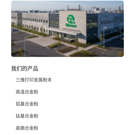
Q
N
Ma
C
In
1 月
阅
我们的产品
三维打印金属粉末
高温合金粉
铝基合金粉
钛基合金粉
高熵合金粉