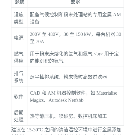
参数
要求
设施
配备气候控制和粉末处理站的专用金属 AM
类型
设备
200V 至 480V，30 至 150 kW，每台机器 30
电源
至 70A
燃气
用于粉末床熔化的氩气和氮气 <br> 用于定
供应
向能沉积的氩气
排气
烟尘抽排系统、粉末微粒高效过滤器
系统
CAD 和 AM 机器控制软件，如 Materialise
软件
Magics、Autodesk Netfabb
后期
热等静压机、喷砂房、数控机床加工
处理
建议在 15-30°C 之间的清洁温控环境中进行金属添加