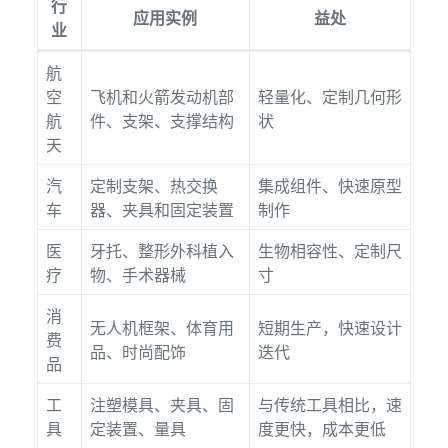
行
应用实例
益处
业
航
空
飞机和火箭发动机部
轻量化、定制几何形
航
件、支架、支撑结构
状
天
汽
定制支架、热交换
集成组件、快速原型
车
器、夹具和固定装置
制作
医
牙托、整形外科植入
生物相容性、定制尺
疗
物、手术器械
寸
消
无人机框架、体育用
短期生产，快速设计
费
品、时尚配饰
迭代
品
工
注塑模具、夹具、固
与传统工具相比，速
具
定装置、量具
度更快，成本更低