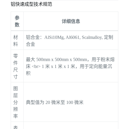
铝快速成型技术规范
参
详细信息
数
材
铝合金：AlSi10Mg, Al6061, Scalmalloy, 定制
料
合金
零
最大 500mm x 500mm x 500mm，用于粉末熔
件
床 <br> 1 米 x 1 米 x 1 米，用于定向能量沉
尺
积
寸
图
层
分
典型值为 20 微米至 100 微米
辨
率
表