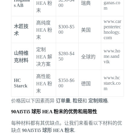
ganas.co
HEA 粉
瑞典
s AB
00
m
末
www.car
高纯度
木匠技
$300-$5
pentertec
HEA 粉
美国
00
hnology.
术
末
com
定制
www.ho
山特维
$280-$4
me.sand
HEA 解
全球的
50
克材料
vik
决方案
高性能
www.hc
HC
$350-$6
starck.co
HEA 粉
德国
Starck
00
m
末
价格因以下因素而异
订单量
,
粒径
和
定制规格
.
90Al5Ti5 球形 HEA 粉末的优势和局限性
每种材料都有其优缺点。让我们来看看以下材料的优
缺点
90Al5Ti5 球形 HEA 粉末
.