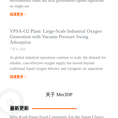
environmental issues and local governments tighten regulations
on single-use
阅读更多 >
VPSA-O2 Plant: Large-Scale Industrial Oxygen
Generation with Vacuum Pressure Swing
Adsorption
7 月 9, 2026
As global industrial operations continue to scale, the demand for
reliable, cost-effective oxygen supply has moved beyond
traditional liquid oxygen delivery and cryogenic air separation
阅读更多 >
关于 Met3DP
最新更新
Why Kraft Paper Food Containers Are the Smart Choice