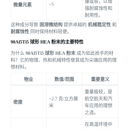
镍或铁，以增
~5
微量元素
强耐腐蚀性和
耐用性。
这种成分导致
固溶微结构
提供卓越的
机械稳定性
和
耐腐蚀性
同时保持材料轻便。
90Al5Ti5 球形 HEA 粉末的主要特性
为什么
90Al5Ti5 球形 HEA 粉末
成为如此抢手的材
料？它的物理、热和机械特性使其成为尖端应用的理
想材料。
物业
数值/范围
重要意义
重量极轻，是
~2.7 克/立方厘
航空航天和汽
密度
米
车应用的理想
之选。
在高温环境中