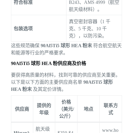
符合标准
B243、AMS 4999（航空
航天级材料）。
真空密封容器（1 千
包装选项
克、5 千克、10 千
克），以防污染。
这些规范确保
90Al5Ti5 球形 HEA 粉末
符合航空航天
和能源等行业的严格要求。
90Al5Ti5 球形 HEA 粉供应商及价格
要获得高质量的材料，找到可靠的供应商至关重要。
以下是以下方面的主要供应商名单
90Al5Ti5 球形
HEA 粉末
及其定价详情。
价格
提供的
联系方
供应商
（美元/
地点
年级
式
公斤）
航天级
www.ho
Höganä
$250-$4