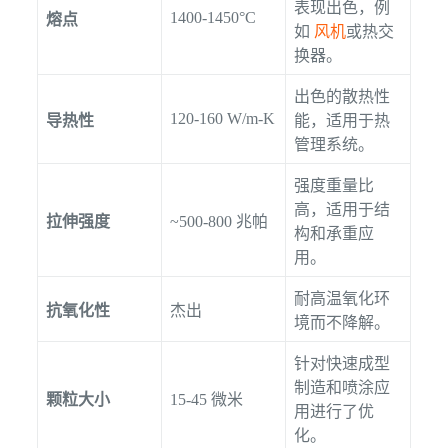
表现出色，例
1400-1450°C
熔点
如
风机
或热交
换器。
出色的散热性
120-160 W/m-K
导热性
能，适用于热
管理系统。
强度重量比
高，适用于结
拉伸强度
~500-800 兆帕
构和承重应
用。
耐高温氧化环
抗氧化性
杰出
境而不降解。
针对快速成型
制造和喷涂应
颗粒大小
15-45 微米
用进行了优
化。