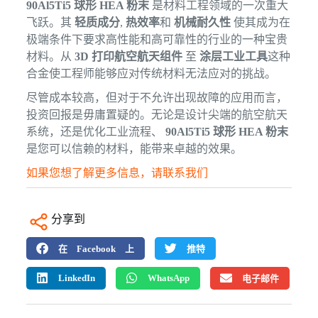
90Al5Ti5 球形 HEA 粉末
是材料工程领域的一次重大
飞跃。其
轻质成分
,
热效率
和
机械耐久性
使其成为在
极端条件下要求高性能和高可靠性的行业的一种宝贵
材料。从
3D 打印航空航天组件
至
涂层工业工具
这种
合金使工程师能够应对传统材料无法应对的挑战。
尽管成本较高，但对于不允许出现故障的应用而言，
投资回报是毋庸置疑的。无论是设计尖端的航空航天
系统，还是优化工业流程、
90Al5Ti5 球形 HEA 粉末
是您可以信赖的材料，能带来卓越的效果。
如果您想了解更多信息，请联系我们
分享到
在 Facebook 上
推特
LinkedIn
WhatsApp
电子邮件