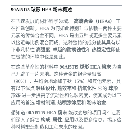
90Al5Ti5 球形 HEA 粉末概述
在飞速发展的材料科学领域、
高熵合金（HEAs）
正
在推动创新。HEA 为何如此特别？与依赖一两种主要
元素的传统合金不同，HEA 是由五种或更多主要元素
以接近等比例混合而成。这种独特的成分使其具有以
下非凡特性
高强度
,
卓越的耐腐蚀性
和
热稳定性
即使
在极端的环境中也是如此。
在这些革命性的材料中
90Al5Ti5 球形 HEA 粉末
为自
己开辟了一片天地。这种合金的铝含量很高
（90%），并均衡地添加了钛（5%）和其他元素，具
有以下优点
轻质设计
,
热效率
和
抗氧化性
.它的
球形
形态
进一步提高了流动性和包装密度，使其成为以下
应用的首选
增材制造
,
热喷涂涂层
和
粉末冶金
.
想知道
90Al5Ti5 HEA 粉末
能改变您的项目吗？让我
们深入了解它
构成
,
属性
,
应用
以及更多信息，揭示这
种材料塑造制造和工程未来的原因。