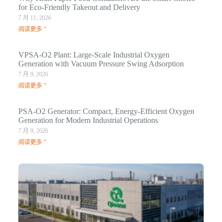
for Eco-Friendly Takeout and Delivery
7 月 11, 2026
阅读更多 "
VPSA-O2 Plant: Large-Scale Industrial Oxygen
Generation with Vacuum Pressure Swing Adsorption
7 月 9, 2026
阅读更多 "
PSA-O2 Generator: Compact, Energy-Efficient Oxygen
Generation for Modern Industrial Operations
7 月 9, 2026
阅读更多 "
Q
N
Ma
C
In
1 月