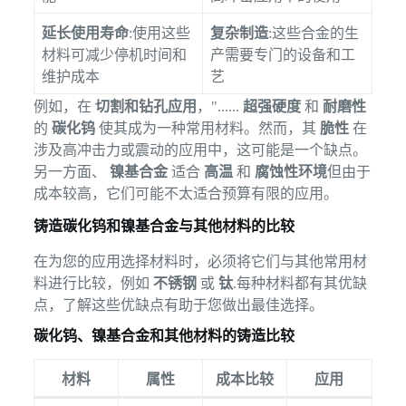
延长使用寿命
:使用这些
复杂制造
:这些合金的生
材料可减少停机时间和
产需要专门的设备和工
维护成本
艺
例如，在
切割和钻孔应用
，"......
超强硬度
和
耐磨性
的
碳化钨
使其成为一种常用材料。然而，其
脆性
在
涉及高冲击力或震动的应用中，这可能是一个缺点。
另一方面、
镍基合金
适合
高温
和
腐蚀性环境
但由于
成本较高，它们可能不太适合预算有限的应用。
铸造碳化钨和镍基合金与其他材料的比较
在为您的应用选择材料时，必须将它们与其他常用材
料进行比较，例如
不锈钢
或
钛
.每种材料都有其优缺
点，了解这些优缺点有助于您做出最佳选择。
碳化钨、镍基合金和其他材料的铸造比较
材料
属性
成本比较
应用