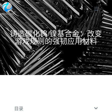
铸造碳化钨/镍基合金：改变
游戏规则的强韧应用材料
目录