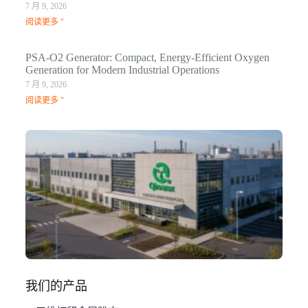
7 月 9, 2026
阅读更多 "
PSA-O2 Generator: Compact, Energy-Efficient Oxygen
Generation for Modern Industrial Operations
7 月 9, 2026
阅读更多 "
Q
N
Ma
C
In
1 月
阅
我们的产品