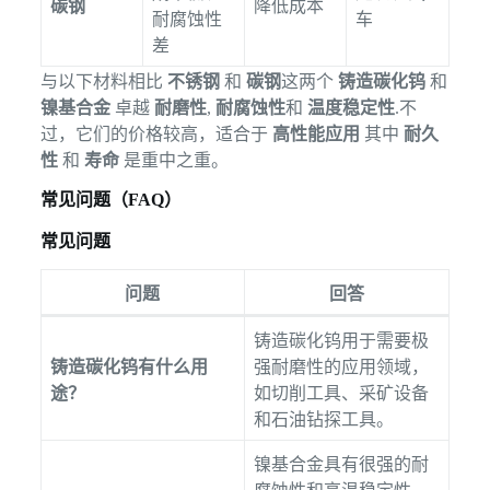
碳钢
降低成本
耐腐蚀性
车
差
与以下材料相比
不锈钢
和
碳钢
这两个
铸造碳化钨
和
镍基合金
卓越
耐磨性
,
耐腐蚀性
和
温度稳定性
.不
过，它们的价格较高，适合于
高性能应用
其中
耐久
性
和
寿命
是重中之重。
常见问题（FAQ）
常见问题
问题
回答
铸造碳化钨用于需要极
铸造碳化钨有什么用
强耐磨性的应用领域，
途？
如切削工具、采矿设备
和石油钻探工具。
镍基合金具有很强的耐