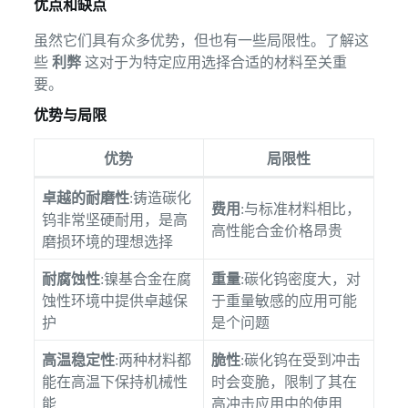
优点和缺点
虽然它们具有众多优势，但也有一些局限性。了解这
些
利弊
这对于为特定应用选择合适的材料至关重
要。
优势与局限
优势
局限性
卓越的耐磨性
:铸造碳化
费用
:与标准材料相比，
钨非常坚硬耐用，是高
高性能合金价格昂贵
磨损环境的理想选择
耐腐蚀性
:镍基合金在腐
重量
:碳化钨密度大，对
蚀性环境中提供卓越保
于重量敏感的应用可能
护
是个问题
高温稳定性
:两种材料都
脆性
:碳化钨在受到冲击
能在高温下保持机械性
时会变脆，限制了其在
能
高冲击应用中的使用