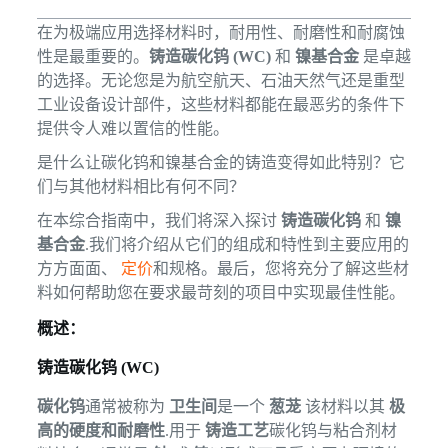
在为极端应用选择材料时，耐用性、耐磨性和耐腐蚀
性是最重要的。
铸造碳化钨 (WC)
和
镍基合金
是卓越
的选择。无论您是为航空航天、石油天然气还是重型
工业设备设计部件，这些材料都能在最恶劣的条件下
提供令人难以置信的性能。
是什么让碳化钨和镍基合金的铸造变得如此特别？它
们与其他材料相比有何不同？
在本综合指南中，我们将深入探讨
铸造碳化钨
和
镍
基合金
.我们将介绍从它们的组成和特性到主要应用的
方方面面、
定价
和规格。最后，您将充分了解这些材
料如何帮助您在要求最苛刻的项目中实现最佳性能。
概述：
铸造碳化钨 (WC)
碳化钨
通常被称为
卫生间
是一个
葱茏
该材料以其
极
高的硬度和耐磨性
.用于
铸造工艺
碳化钨与粘合剂材