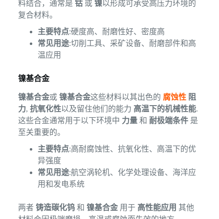
料结合，通常是
钴
或
镍
以形成可承受高压力环境的
复合材料。
主要特点
:硬度高、耐磨性好、密度高
常见用途
:切削工具、采矿设备、耐磨部件和高
温应用
镍基合金
镍基合金
或
镍基合金
这些材料以其出色的
腐蚀性
阻
力
,
抗氧化性
以及留住他们的能力
高温下的机械性能
.
这些合金通常用于以下环境中
力量
和
耐极端条件
是
至关重要的。
主要特点
:高耐腐蚀性、抗氧化性、高温下的优
异强度
常见用途
:航空涡轮机、化学处理设备、海洋应
用和发电系统
两者
铸造碳化钨
和
镍基合金
用于
高性能应用
其他