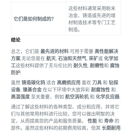
这些材料通常采用粉末
冶金、铸造或先进的增
它们是如何制成的？
材制造技术等专门工艺
制造。
结论
总之，它们是
最先进的材料
可用于需要
高性能解决
方案
.无论您是在
航天
,
石油和天然气
,
采矿
或
化学加
工
这些材料提供了无与伦比的
耐久性
,
耐磨性
和
腐蚀
防护
.
虽然
铸造碳化钨
适合
高磨损应用
喜欢
刀具
和
钻探
设备
,
镍基合金
在以下环境中大放异彩
耐腐蚀性
和
高温强度
至关重要，例如
航空涡轮机
和
化学反应器
.
通过了解这些材料的各种类型、成分和应用，并将它
们与其他常用材料进行比较，您可以做出明智的决
定，从而提高您的产品和服务质量。
性能
和
寿命
的
部件。虽然这些材料的前期费用较高，但其
长期耐用