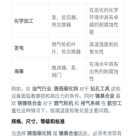
在恶劣的化学
泵、反应器、
环境中具有卓
化学加工
热交换器
越的耐腐蚀性
能
燃气轮机叶
高温强度和抗
发电
片、热交换器
氧化性
在海水中具有
推进器、泵、
海事
出色的耐腐蚀
阀门
性
例如，在
油气行业
,
铸造碳化钨
对于
钻孔工具
这些
设备面临着磨损和高压力的条件。同时
镍基合金
喜
欢
铬镍铁合金
对于
燃气轮机
和
排气系统
在
航空工
业
在这种情况下，极端温度和氧化是主要问题。
规格、尺寸、等级和标准
当选择
铸造碳化钨
或
镍基合金
因此，必须考虑现有