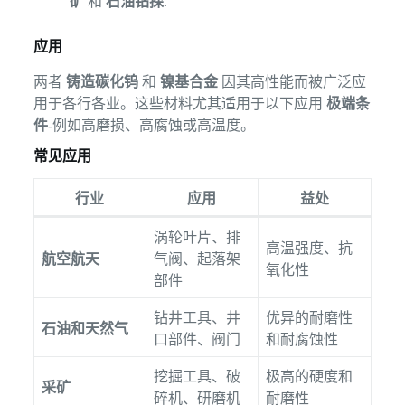
矿
和
石油钻探
.
应用
两者
铸造碳化钨
和
镍基合金
因其高性能而被广泛应
用于各行各业。这些材料尤其适用于以下应用
极端条
件
-例如高磨损、高腐蚀或高温度。
常见应用
行业
应用
益处
涡轮叶片、排
高温强度、抗
航空航天
气阀、起落架
氧化性
部件
钻井工具、井
优异的耐磨性
石油和天然气
口部件、阀门
和耐腐蚀性
挖掘工具、破
极高的硬度和
采矿
碎机、研磨机
耐磨性