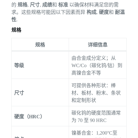
的
规格
,
尺寸
,
成绩
和
标准
以确保材料满足您的需
求。这些规格可能因以下因素而异
构成
,
硬度
和
耐温
性
.
规格
规格
详细信息
由合金成分定义；从
等级
WC/Co（碳化钨/钴）到
高镍合金不等
可提供各种形状：棒
尺寸
材、板材、粉末、条状
和定制形状
碳化钨的硬度范围通常
硬度（HRC）
为 70 至 90 HRC
镍基合金：1,200°C至