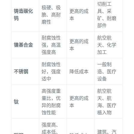
切削工
极硬、极
铸造碳化
更高的成
具、采
脆、高耐
钨
本
矿、耐磨
磨性
部件
耐腐蚀性
航空航
更高的成
镍基合金
强，高温
天、化学
本
强度高
加工
耐腐蚀性
一般制
不锈钢
好，强度
降低成本
造、医疗
适中
设备
高强度重
航空航
量比，优
更高的成
天、航
钛
异的耐腐
本
海、医疗
蚀性能
植入物
强度高、
成本低、
建筑、汽