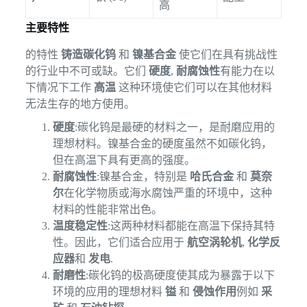
高
主要特性
的特性
铸造碳化钨
和
镍基合金
使它们在具有挑战性
的行业中不可或缺。它们
硬度
,
耐腐蚀性
有能力在以
下情况下工作
高温
这种环境使它们可以在其他材料
无法生存的地方使用。
硬度
:碳化钨是最硬的材料之一，是耐磨应用的
理想材料。镍基合金的硬度虽然不如碳化钨，
但在高温下具有更高的强度。
耐腐蚀性
:镍基合金，特别是
哈氏合金
和
莫奈
尔
在化学物质或海水腐蚀严重的环境中，这种
材料的性能非常出色。
温度稳定性
:这两种材料都能在高温下保持其特
性。因此，它们适合应用于
航空涡轮机
,
化学反
应器
和
发电
.
耐磨性
:碳化钨的极高硬度使其成为暴露于以下
环境的应用的理想材料
镒
和
侵蚀作用
例如
采