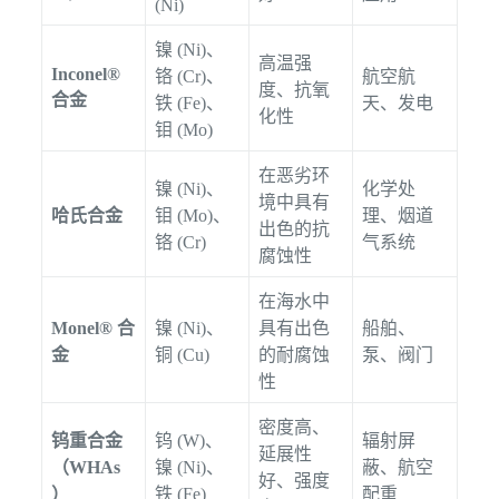
(Ni)
镍 (Ni)、
高温强
Inconel®
铬 (Cr)、
航空航
度、抗氧
合金
铁 (Fe)、
天、发电
化性
钼 (Mo)
在恶劣环
镍 (Ni)、
化学处
境中具有
哈氏合金
钼 (Mo)、
理、烟道
出色的抗
铬 (Cr)
气系统
腐蚀性
在海水中
Monel® 合
镍 (Ni)、
具有出色
船舶、
金
铜 (Cu)
的耐腐蚀
泵、阀门
性
密度高、
钨重合金
钨 (W)、
辐射屏
延展性
（WHAs
镍 (Ni)、
蔽、航空
好、强度
）
铁 (Fe)
配重