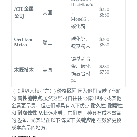
Hastelloy®
ATI 金属
$220 –
、
美国
$650
公司
Monel®、
碳化钨
碳化钨、
Oerlikon
$200 –
瑞士
Metco
$680
镍基粉末
镍基超合
金、碳化
$280 –
木匠技术
美国
$750
钨复合材
料
"(《世界人权宣言》)
价格区间
因为他们反映了他们
的
高性能特点
.虽然这些材料往往比标准钢材或其他
金属更昂贵，但它们却具有以下优点
耐久性
,
耐磨性
和
耐腐蚀性
从长远来看，它们是一种具有成本效益
的选择，尤其是在以下情况下
关键应用
在频繁更换
成本高昂的地方。