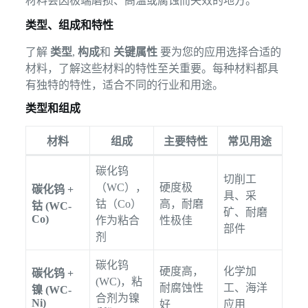
材料会因极端磨损、高温或腐蚀而失效的地方。
类型、组成和特性
了解
类型
,
构成
和
关键属性
要为您的应用选择合适的
材料，了解这些材料的特性至关重要。每种材料都具
有独特的特性，适合不同的行业和用途。
类型和组成
材料
组成
主要特性
常见用途
碳化钨
切削工
（WC），
硬度极
碳化钨 +
具、采
钴（Co）
高，耐磨
钴 (WC-
矿、耐磨
Co)
作为粘合
性极佳
部件
剂
碳化钨
硬度高，
化学加
碳化钨 +
(WC)，粘
耐腐蚀性
工、海洋
镍 (WC-
合剂为镍
Ni)
好
应用