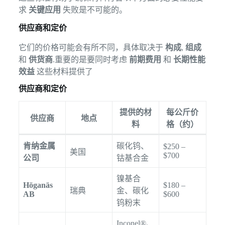
求
关键应用
失败是不可能的。
供应商和定价
它们的价格可能会有所不同，具体取决于
构成
,
组成
和
供货商
.重要的是要同时考虑
前期费用
和
长期性能
效益
这些材料提供了
供应商和定价
提供的材
每公斤价
供应商
地点
料
格（约）
肯纳金属
碳化钨、
$250 –
美国
$700
公司
钴基合金
镍基合
Höganäs
$180 –
瑞典
金、碳化
AB
$600
钨粉末
Inconel®、