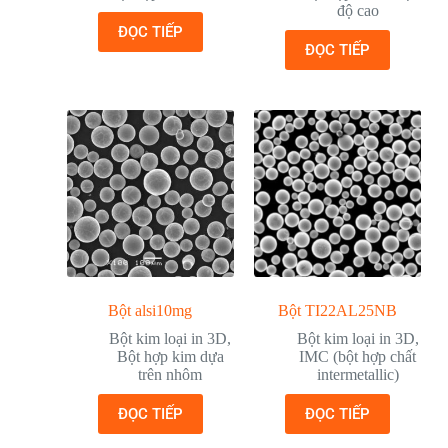
độ cao
ĐỌC TIẾP
ĐỌC TIẾP
Bột alsi10mg
Bột TI22AL25NB
Bột kim loại in 3D
,
Bột kim loại in 3D
,
Bột hợp kim dựa
IMC (bột hợp chất
trên nhôm
intermetallic)
ĐỌC TIẾP
ĐỌC TIẾP