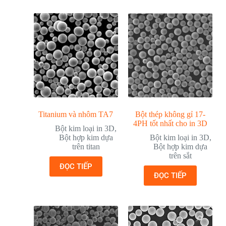
Titanium và nhôm TA7
Bột thép không gỉ 17-
4PH tốt nhất cho in 3D
Bột kim loại in 3D
,
Bột hợp kim dựa
Bột kim loại in 3D
,
trên titan
Bột hợp kim dựa
trên sắt
ĐỌC TIẾP
ĐỌC TIẾP