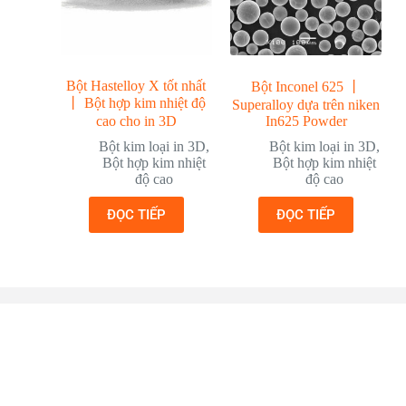
Bột Hastelloy X tốt nhất
Bột Inconel 625 丨
丨 Bột hợp kim nhiệt độ
Superalloy dựa trên niken
cao cho in 3D
In625 Powder
Bột kim loại in 3D
,
Bột kim loại in 3D
,
Bột hợp kim nhiệt
Bột hợp kim nhiệt
độ cao
độ cao
ĐỌC TIẾP
ĐỌC TIẾP
CUNG CẤP TUYỆT VỜI
Công nghệ và sự khéo léo của chúng
tôi
Chúng tôi sử dụng công nghệ tiên tiến để sản xuất bột kim