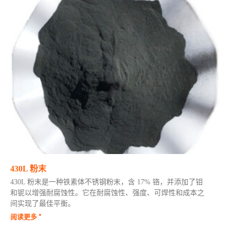
430L 粉末
430L 粉末是一种铁素体不锈钢粉末，含 17% 铬，并添加了钼
和铌以增强耐腐蚀性。它在耐腐蚀性、强度、可焊性和成本之
间实现了最佳平衡。
阅读更多 "