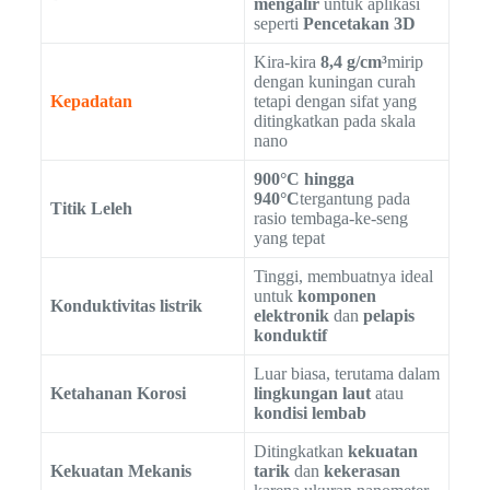
mengalir
untuk aplikasi
seperti
Pencetakan 3D
Kira-kira
8,4 g/cm³
mirip
dengan kuningan curah
Kepadatan
tetapi dengan sifat yang
ditingkatkan pada skala
nano
900°C hingga
940°C
tergantung pada
Titik Leleh
rasio tembaga-ke-seng
yang tepat
Tinggi, membuatnya ideal
untuk
komponen
Konduktivitas listrik
elektronik
dan
pelapis
konduktif
Luar biasa, terutama dalam
Ketahanan Korosi
lingkungan laut
atau
kondisi lembab
Ditingkatkan
kekuatan
Kekuatan Mekanis
tarik
dan
kekerasan