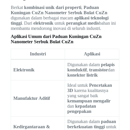
Berkat
kombinasi unik dari properti
,
Paduan
Kuningan CuZn Nanometer Serbuk Bulat CuZn
digunakan dalam berbagai macam
aplikasi teknologi
tinggi
. Dari
elektronik
untuk
perangkat medis
bahan ini
membantu mendorong inovasi di seluruh industri.
Aplikasi Umum dari Paduan Kuningan CuZn
Nanometer Serbuk Bulat CuZn
Industri
Aplikasi
Digunakan dalam
pelapis
Elektronik
konduktif
,
transistor
dan
konektor listrik
Ideal untuk
Pencetakan
3D
karena kualitasnya
yang sangat baik
Manufaktur Aditif
kemampuan mengalir
dan
kepadatan
pengepakan
Digunakan dalam
paduan
Kedirgantaraan &
berkekuatan tinggi
untuk