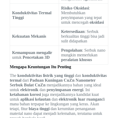
Risiko Oksidasi
:
Konduktivitas Termal
Membutuhkan
Tinggi
penyimpanan yang tepat
untuk mencegah
oksidasi
Ketersediaan
: Serbuk
Kekuatan Mekanis
berkualitas tinggi bisa jadi
sulit didapatkan
Pengolahan
: Serbuk nano
Kemampuan mengalir
mungkin memerlukan
untuk
Pencetakan 3D
peralatan khusus
Mengapa Keuntungan Itu Penting
The
konduktivitas listrik yang tinggi
dan
konduktivitas
termal
dari
Paduan Kuningan CuZn Nanometer
Serbuk Bulat CuZn
menjadikannya bahan yang ideal
untuk
elektronik
dan
penyimpanan energi
. Ini
ketahanan korosi
juga menjadikannya kandidat kuat
untuk
aplikasi kelautan
dan
elektronik luar ruangan
di
mana bahan terpapar ke lingkungan yang keras. Akan
tetapi, fitur
biaya tinggi
dan kerumitan penanganan
material nano dapat menjadi kelemahan, terutama untuk