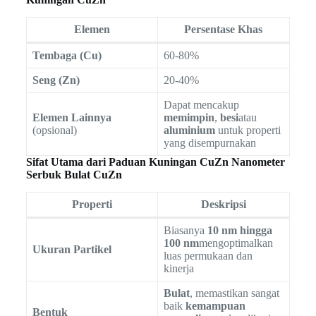
Elemen
Persentase Khas
Tembaga (Cu)
60-80%
Seng (Zn)
20-40%
Dapat mencakup
Elemen Lainnya
memimpin
,
besi
atau
(opsional)
aluminium
untuk properti
yang disempurnakan
Sifat Utama dari Paduan Kuningan CuZn Nanometer
Serbuk Bulat CuZn
Properti
Deskripsi
Biasanya
10 nm hingga
100 nm
mengoptimalkan
Ukuran Partikel
luas permukaan dan
kinerja
Bulat
, memastikan sangat
baik
kemampuan
Bentuk