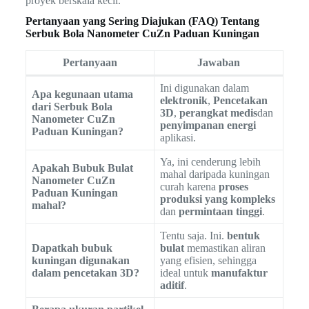
proyek berskala kecil.
Pertanyaan yang Sering Diajukan (FAQ) Tentang
Serbuk Bola Nanometer CuZn Paduan Kuningan
Pertanyaan
Jawaban
Ini digunakan dalam
Apa kegunaan utama
elektronik
,
Pencetakan
dari Serbuk Bola
3D
,
perangkat medis
dan
Nanometer CuZn
penyimpanan energi
Paduan Kuningan?
aplikasi.
Ya, ini cenderung lebih
Apakah Bubuk Bulat
mahal daripada kuningan
Nanometer CuZn
curah karena
proses
Paduan Kuningan
produksi yang kompleks
mahal?
dan
permintaan tinggi
.
Tentu saja. Ini.
bentuk
Dapatkah bubuk
bulat
memastikan aliran
kuningan digunakan
yang efisien, sehingga
dalam pencetakan 3D?
ideal untuk
manufaktur
aditif
.