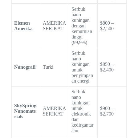
Serbuk
nano
kuningan
Elemen
AMERIKA
$800 –
dengan
Amerika
SERIKAT
$2,500
kemurnian
tinggi
(99,9%)
Serbuk
nano
kuningan
$850 –
Nanografi
Turki
untuk
$2,400
penyimpan
an energi
Serbuk
nano
kuningan
SkySpring
AMERIKA
untuk
$900 –
Nanomate
SERIKAT
elektronik
$2,700
rials
dan
kedirgantar
aan