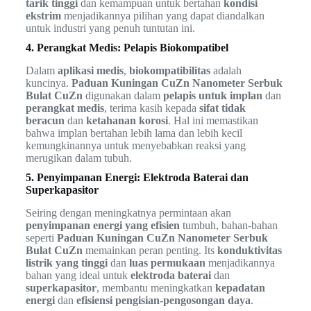
tarik tinggi
dan kemampuan untuk bertahan
kondisi
ekstrim
menjadikannya pilihan yang dapat diandalkan
untuk industri yang penuh tuntutan ini.
4. Perangkat Medis: Pelapis Biokompatibel
Dalam
aplikasi medis
,
biokompatibilitas
adalah
kuncinya.
Paduan Kuningan CuZn Nanometer Serbuk
Bulat CuZn
digunakan dalam
pelapis untuk implan
dan
perangkat medis
, terima kasih kepada
sifat tidak
beracun
dan
ketahanan korosi
. Hal ini memastikan
bahwa implan bertahan lebih lama dan lebih kecil
kemungkinannya untuk menyebabkan reaksi yang
merugikan dalam tubuh.
5. Penyimpanan Energi: Elektroda Baterai dan
Superkapasitor
Seiring dengan meningkatnya permintaan akan
penyimpanan energi yang efisien
tumbuh, bahan-bahan
seperti
Paduan Kuningan CuZn Nanometer Serbuk
Bulat CuZn
memainkan peran penting. Its
konduktivitas
listrik yang tinggi
dan
luas permukaan
menjadikannya
bahan yang ideal untuk
elektroda baterai
dan
superkapasitor
, membantu meningkatkan
kepadatan
energi
dan
efisiensi pengisian-pengosongan daya
.