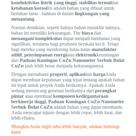
konduktivitas listrik yang tinggi
,
stabilitas termal
dan
ketahanan korosi
Ini adalah bahan yang dibuat untuk
bertahan lama - bahkan di dalam
lingkungan yang
menantang
.
Namun demikian, seperti halnya bahan mutakhir lainnya,
bahan ini memiliki kekurangan. The
biaya
dan
menangani kompleksitas
dapat menjadi hambatan yang
signifikan, terutama bagi produsen berskala kecil. Tetapi
bagi mereka yang mendorong batas-batas
manufaktur
aditif
,
penyimpanan energi
atau
elektronik
keuntungan
dari
Paduan Kuningan CuZn Nanometer Serbuk Bulat
CuZn
jauh lebih besar daripada kekurangannya.
Dengan memahami
properti
,
aplikasi
dan
harga
Anda
dapat membuat keputusan yang tepat tentang apakah bahan
ini tepat untuk proyek Anda berikutnya. Apakah Anda
sedang merancang generasi berikutnya dari
perangkat
pintar
atau membuat
komponen kedirgantaraan
berkinerja tinggi
,
Paduan Kuningan CuZn Nanometer
Serbuk Bulat CuZn
adalah bahan yang dapat membantu
Anda mencapai tujuan dengan lebih cepat, lebih kuat, dan
lebih efisien.
Mungkin Anda ingin tahu lebih banyak, silakan hubungi
kami