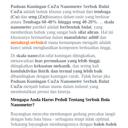
Paduan Kuningan CuZn Nanometer Serbuk Bulat
CuZn
adalah bubuk khusus yang terbuat dari
tembaga
(Cu)
dan
seng (Zn)
biasanya dalam rasio yang berkisar
antara
Tembaga 60-40% hingga seng 40-20%
. ...
skala
nanometer
partikel adalah
berbentuk bulat
, yang
memberikan bubuk yang sangat baik
sifat aliran
. Hal ini
khususnya bermanfaat dalam
manufaktur aditif
dan
metalurgi serbuk
di mana kemampuan mengalir adalah
kunci untuk menghasilkan komponen berkualitas tinggi.
Di
skala nano
sifat-sifat kuningan ditingkatkan,
menawarkan
luas permukaan yang lebih tinggi
,
ditingkatkan
kekuatan mekanik
, dan sering kali
konduktivitas listrik dan termal yang lebih baik
dibandingkan dengan kuningan curah. Tidak heran jika
Paduan Kuningan CuZn Nanometer Serbuk Bulat
CuZn
menjadi bahan utama dalam industri yang
membutuhkan presisi dan kinerja.
Mengapa Anda Harus Peduli Tentang Serbuk Bola
Nanometer?
Bayangkan mencoba membangun gedung pencakar langit
dengan batu bata biasa - serbaguna tetapi tidak optimal.
Sekarang bayangkan membangunnya dengan
balok-balok