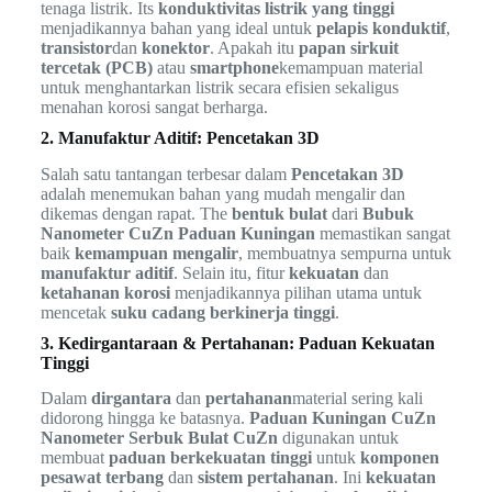
tenaga listrik. Its
konduktivitas listrik yang tinggi
menjadikannya bahan yang ideal untuk
pelapis konduktif
,
transistor
dan
konektor
. Apakah itu
papan sirkuit
tercetak (PCB)
atau
smartphone
kemampuan material
untuk menghantarkan listrik secara efisien sekaligus
menahan korosi sangat berharga.
2. Manufaktur Aditif: Pencetakan 3D
Salah satu tantangan terbesar dalam
Pencetakan 3D
adalah menemukan bahan yang mudah mengalir dan
dikemas dengan rapat. The
bentuk bulat
dari
Bubuk
Nanometer CuZn Paduan Kuningan
memastikan sangat
baik
kemampuan mengalir
, membuatnya sempurna untuk
manufaktur aditif
. Selain itu, fitur
kekuatan
dan
ketahanan korosi
menjadikannya pilihan utama untuk
mencetak
suku cadang berkinerja tinggi
.
3. Kedirgantaraan & Pertahanan: Paduan Kekuatan
Tinggi
Dalam
dirgantara
dan
pertahanan
material sering kali
didorong hingga ke batasnya.
Paduan Kuningan CuZn
Nanometer Serbuk Bulat CuZn
digunakan untuk
membuat
paduan berkekuatan tinggi
untuk
komponen
pesawat terbang
dan
sistem pertahanan
. Ini
kekuatan