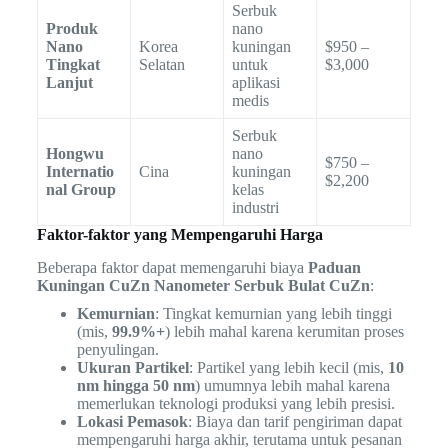
Serbuk
Produk
nano
Nano
Korea
kuningan
$950 –
Tingkat
Selatan
untuk
$3,000
Lanjut
aplikasi
medis
Serbuk
Hongwu
nano
$750 –
Internatio
Cina
kuningan
$2,200
nal Group
kelas
industri
Faktor-faktor yang Mempengaruhi Harga
Beberapa faktor dapat memengaruhi biaya
Paduan
Kuningan CuZn Nanometer Serbuk Bulat CuZn
:
Kemurnian
: Tingkat kemurnian yang lebih tinggi
(mis,
99.9%+
) lebih mahal karena kerumitan proses
penyulingan.
Ukuran Partikel
: Partikel yang lebih kecil (mis,
10
nm hingga 50 nm
) umumnya lebih mahal karena
memerlukan teknologi produksi yang lebih presisi.
Lokasi Pemasok
: Biaya dan tarif pengiriman dapat
mempengaruhi harga akhir, terutama untuk pesanan