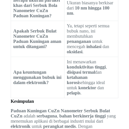
Berapa ukuran partikel
Ukuran biasanya berkisar
khas dari Serbuk Bola
dari
10 nm hingga 100
Nanometer CuZn
nm
.
Paduan Kuningan?
Ya, tetapi seperti semua
Apakah Serbuk Bulat
bubuk nano, ini
Nanometer CuZn
membutuhkan
Paduan Kuningan aman
penanganan
untuk
untuk ditangani?
mencegah
inhalasi
dan
oksidasi
.
Ini menawarkan
konduktivitas tinggi
,
Apa keuntungan
disipasi termal
dan
menggunakan bubuk ini
ketahanan
dalam elektronik?
korosi
sehingga ideal
untuk
konektor
dan
pelapis
.
Kesimpulan
Paduan Kuningan CuZn Nanometer Serbuk Bulat
CuZn
adalah
serbaguna
,
bahan berkinerja tinggi
yang
menemukan aplikasi di berbagai industri mulai dari
elektronik
untuk
perangkat medis
. Dengan