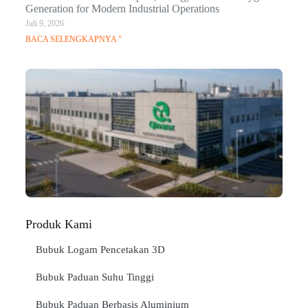
Generation for Modern Industrial Operations
Juli 9, 2026
BACA SELENGKAPNYA "
Q
Ma
C
In
Jan
BA
SE
"
Produk Kami
Bubuk Logam Pencetakan 3D
Bubuk Paduan Suhu Tinggi
Bubuk Paduan Berbasis Aluminium