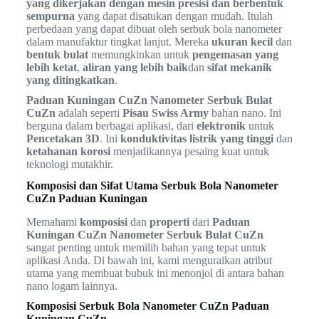
yang dikerjakan dengan mesin presisi dan berbentuk
sempurna
yang dapat disatukan dengan mudah. Itulah
perbedaan yang dapat dibuat oleh serbuk bola nanometer
dalam manufaktur tingkat lanjut. Mereka
ukuran kecil
dan
bentuk bulat
memungkinkan untuk
pengemasan yang
lebih ketat
,
aliran yang lebih baik
dan
sifat mekanik
yang ditingkatkan
.
Paduan Kuningan CuZn Nanometer Serbuk Bulat
CuZn
adalah seperti
Pisau Swiss Army
bahan nano. Ini
berguna dalam berbagai aplikasi, dari
elektronik
untuk
Pencetakan 3D
. Ini
konduktivitas listrik yang tinggi
dan
ketahanan korosi
menjadikannya pesaing kuat untuk
teknologi mutakhir.
Komposisi dan Sifat Utama Serbuk Bola Nanometer
CuZn Paduan Kuningan
Memahami
komposisi
dan
properti
dari
Paduan
Kuningan CuZn Nanometer Serbuk Bulat CuZn
sangat penting untuk memilih bahan yang tepat untuk
aplikasi Anda. Di bawah ini, kami menguraikan atribut
utama yang membuat bubuk ini menonjol di antara bahan
nano logam lainnya.
Komposisi Serbuk Bola Nanometer CuZn Paduan
Kuningan CuZn