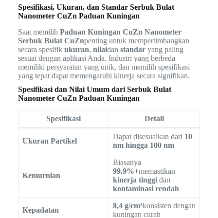
Spesifikasi, Ukuran, dan Standar Serbuk Bulat
Nanometer CuZn Paduan Kuningan
Saat memilih
Paduan Kuningan CuZn Nanometer
Serbuk Bulat CuZn
penting untuk mempertimbangkan
secara spesifik
ukuran
,
nilai
dan
standar
yang paling
sesuai dengan aplikasi Anda. Industri yang berbeda
memiliki persyaratan yang unik, dan memilih spesifikasi
yang tepat dapat memengaruhi kinerja secara signifikan.
Spesifikasi dan Nilai Umum dari Serbuk Bulat
Nanometer CuZn Paduan Kuningan
Spesifikasi
Detail
Dapat disesuaikan dari
10
Ukuran Partikel
nm hingga 100 nm
Biasanya
99.9%+
memastikan
Kemurnian
kinerja tinggi
dan
kontaminasi rendah
8,4 g/cm³
konsisten dengan
Kepadatan
kuningan curah