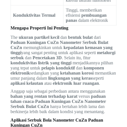
karena ukuran nanometer
Tinggi, memberikan
Konduktivitas Termal
efisiensi
pembuangan
panas
dalam elektronik
Mengapa Properti Ini Penting
The
ukuran partikel kecil
dan
bentuk bulat
dari
Paduan Kuningan CuZn Nanometer Serbuk Bulat
CuZn
memungkinkan untuk
kepadatan kemasan yang
tinggi
yang sangat penting untuk aplikasi seperti
metalurgi
serbuk
dan
Pencetakan 3D
. Selain itu, fitur
konduktivitas listrik yang tinggi
menjadikannya pilihan
yang tepat untuk
pelapis konduktif
dan
komponen
elektronik
sedangkan yang
ketahanan korosi
memastikan
umur panjang dalam
lingkungan yang keras
seperti
aplikasi kelautan
atau
elektronik luar ruangan
.
Anggap saja sebagai perbedaan antara menggunakan
bahan yang rentan terhadap karat
versus
paduan
tahan cuaca
-
Paduan Kuningan CuZn Nanometer
Serbuk Bulat CuZn
hanya bertahan lebih lama dan
berkinerja lebih baik dalam kondisi yang menantang.
Aplikasi Serbuk Bola Nanometer CuZn Paduan
Kuningan CuZn