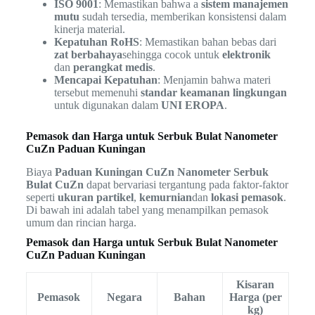
ISO 9001
: Memastikan bahwa a
sistem manajemen
mutu
sudah tersedia, memberikan konsistensi dalam
kinerja material.
Kepatuhan RoHS
: Memastikan bahan bebas dari
zat berbahaya
sehingga cocok untuk
elektronik
dan
perangkat medis
.
Mencapai Kepatuhan
: Menjamin bahwa materi
tersebut memenuhi
standar keamanan lingkungan
untuk digunakan dalam
UNI EROPA
.
Pemasok dan Harga untuk Serbuk Bulat Nanometer
CuZn Paduan Kuningan
Biaya
Paduan Kuningan CuZn Nanometer Serbuk
Bulat CuZn
dapat bervariasi tergantung pada faktor-faktor
seperti
ukuran partikel
,
kemurnian
dan
lokasi pemasok
.
Di bawah ini adalah tabel yang menampilkan pemasok
umum dan rincian harga.
Pemasok dan Harga untuk Serbuk Bulat Nanometer
CuZn Paduan Kuningan
Kisaran
Pemasok
Negara
Bahan
Harga (per
kg)