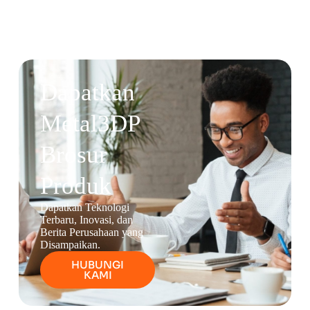
Dapatkan
Metal3DP
Brosur
Produk
Dapatkan Teknologi
Terbaru, Inovasi, dan
Berita Perusahaan yang
Disampaikan.
HUBUNGI
KAMI