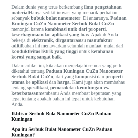
Dalam dunia yang terus berkembang
ilmu pengetahuan
material
Hanya sedikit inovasi yang menarik perhatian
sebanyak
bubuk bulat nanometer
. Di antaranya,
Paduan
Kuningan CuZn Nanometer Serbuk Bulat CuZn
menonjol karena
kombinasi unik dari properti
,
keserbagunaan
dan
aplikasi yang luas
. Apakah Anda
bekerja di
elektronik
,
dirgantara
atau
manufaktur
aditif
bahan ini menawarkan sejumlah manfaat, mulai dari
konduktivitas listrik yang tinggi
untuk
ketahanan
korosi yang sangat baik
.
Dalam artikel ini, kita akan menjelajahi semua yang perlu
diketahui tentang
Paduan Kuningan CuZn Nanometer
Serbuk Bulat CuZn
, dari yang
komposisi
dan
properti
utama
ke
aplikasi
dan
harga
. Kami juga akan membahas
tentang
spesifikasi
,
pemasok
dan
keuntungan vs.
keterbatasan
membantu Anda membuat keputusan yang
tepat tentang apakah bahan ini tepat untuk kebutuhan
Anda.
Ikhtisar Serbuk Bola Nanometer CuZn Paduan
Kuningan
Apa itu Serbuk Bulat Nanometer CuZn Paduan
Kuningan?