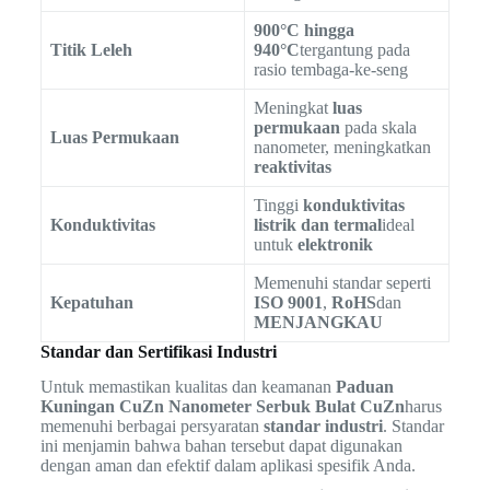
900°C hingga
Titik Leleh
940°C
tergantung pada
rasio tembaga-ke-seng
Meningkat
luas
permukaan
pada skala
Luas Permukaan
nanometer, meningkatkan
reaktivitas
Tinggi
konduktivitas
Konduktivitas
listrik dan termal
ideal
untuk
elektronik
Memenuhi standar seperti
Kepatuhan
ISO 9001
,
RoHS
dan
MENJANGKAU
Standar dan Sertifikasi Industri
Untuk memastikan kualitas dan keamanan
Paduan
Kuningan CuZn Nanometer Serbuk Bulat CuZn
harus
memenuhi berbagai persyaratan
standar industri
. Standar
ini menjamin bahwa bahan tersebut dapat digunakan
dengan aman dan efektif dalam aplikasi spesifik Anda.