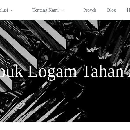
olusi
Tentang Kami
Proyek
Blog
H
buk Logam Tahan 