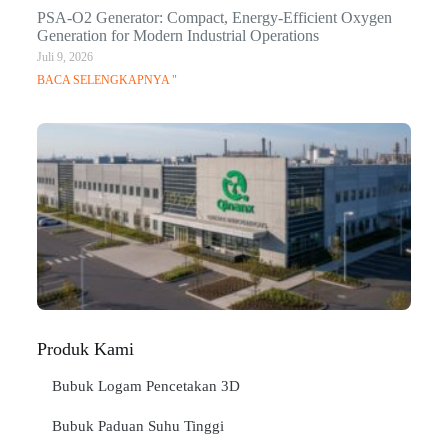
PSA-O2 Generator: Compact, Energy-Efficient Oxygen
Generation for Modern Industrial Operations
Juli 9, 2026
BACA SELENGKAPNYA "
Q
Ma
C
In
Jan
BA
SE
"
Produk Kami
Bubuk Logam Pencetakan 3D
Bubuk Paduan Suhu Tinggi