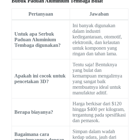
Bubuk Paduan Aluminium Tembaga Bulat
Pertanyaan
Jawaban
Ini banyak digunakan
dalam industri
Untuk apa Serbuk
kedirgantaraan, otomotif,
Paduan Aluminium
elektronik, dan kelautan
Tembaga digunakan?
untuk komponen yang
ringan dan tahan lama.
Tentu saja! Bentuknya
yang bulat dan
Apakah ini cocok untuk
kemampuan mengalirnya
pencetakan 3D?
yang sangat baik
membuatnya ideal untuk
manufaktur aditif.
Harga berkisar dari $120
hingga $400 per kilogram,
Berapa biayanya?
tergantung pada spesifikasi
dan pemasok.
Simpan dalam wadah
Bagaimana cara
kedap udara, jauh dari
menyimpannya dengan