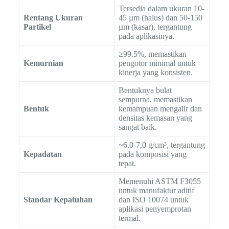
Tersedia dalam ukuran 10-
Rentang Ukuran
45 µm (halus) dan 50-150
Partikel
µm (kasar), tergantung
pada aplikasinya.
≥99.5%, memastikan
Kemurnian
pengotor minimal untuk
kinerja yang konsisten.
Bentuknya bulat
sempurna, memastikan
Bentuk
kemampuan mengalir dan
densitas kemasan yang
sangat baik.
~6,0-7,0 g/cm³, tergantung
Kepadatan
pada komposisi yang
tepat.
Memenuhi ASTM F3055
untuk manufaktur aditif
Standar Kepatuhan
dan ISO 10074 untuk
aplikasi penyemprotan
termal.