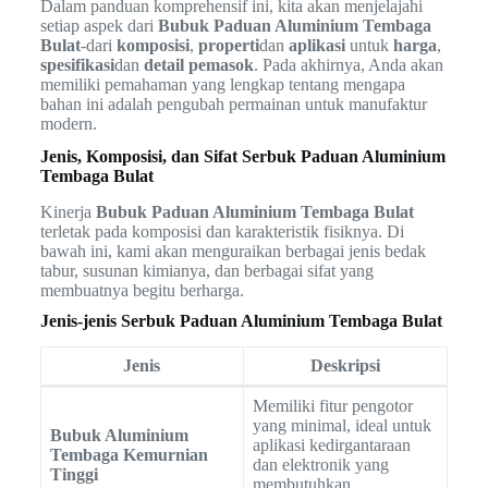
Dalam panduan komprehensif ini, kita akan menjelajahi
setiap aspek dari
Bubuk Paduan Aluminium Tembaga
Bulat
-dari
komposisi
,
properti
dan
aplikasi
untuk
harga
,
spesifikasi
dan
detail pemasok
. Pada akhirnya, Anda akan
memiliki pemahaman yang lengkap tentang mengapa
bahan ini adalah pengubah permainan untuk manufaktur
modern.
Jenis, Komposisi, dan Sifat Serbuk Paduan Aluminium
Tembaga Bulat
Kinerja
Bubuk Paduan Aluminium Tembaga Bulat
terletak pada komposisi dan karakteristik fisiknya. Di
bawah ini, kami akan menguraikan berbagai jenis bedak
tabur, susunan kimianya, dan berbagai sifat yang
membuatnya begitu berharga.
Jenis-jenis Serbuk Paduan Aluminium Tembaga Bulat
Jenis
Deskripsi
Memiliki fitur pengotor
yang minimal, ideal untuk
Bubuk Aluminium
aplikasi kedirgantaraan
Tembaga Kemurnian
dan elektronik yang
Tinggi
membutuhkan