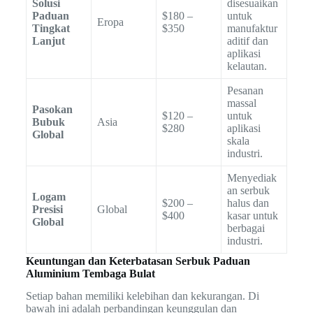
Solusi
disesuaikan
Paduan
$180 –
untuk
Eropa
Tingkat
$350
manufaktur
Lanjut
aditif dan
aplikasi
kelautan.
Pesanan
massal
Pasokan
$120 –
untuk
Bubuk
Asia
$280
aplikasi
Global
skala
industri.
Menyediak
an serbuk
Logam
$200 –
halus dan
Presisi
Global
$400
kasar untuk
Global
berbagai
industri.
Keuntungan dan Keterbatasan Serbuk Paduan
Aluminium Tembaga Bulat
Setiap bahan memiliki kelebihan dan kekurangan. Di
bawah ini adalah perbandingan keunggulan dan