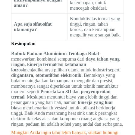
kelembapan, untuk
aman?
mencegah oksidasi.
Konduktivitas termal yang
Apa saja sifat-sifat
tinggi, ringan, tahan
utamanya?
korosi, dan kemampuan
mengalir yang sangat baik.
Kesimpulan
Bubuk Paduan Aluminium Tembaga Bulat
menawarkan kombinasi sempurna dari
daya tahan yang
ringan
,
kinerja termal
dan
ketahanan
korosi
menjadikannya pilihan utama untuk industri seperti
dirgantara
,
otomotif
dan
elektronik
. Bentuknya yang
bulat meningkatkan kemampuan mengalir dan presisi,
membuatnya sangat diperlukan untuk teknik manufaktur
modern seperti
Pencetakan 3D
dan
penyemprotan
termal
. Meskipun menuntut biaya yang lebih tinggi dan
penanganan yang hati-hati, namun
kinerja yang luar
biasa
membenarkan investasi untuk aplikasi berkinerja
tinggi. Baik Anda merancang heat sink untuk perangkat
elektronik kelas atas atau komponen ruang angkasa yang
ringan, paduan ini adalah solusi yang andal dan serbaguna.
Mungkin Anda ingin tahu lebih banyak, silakan hubungi