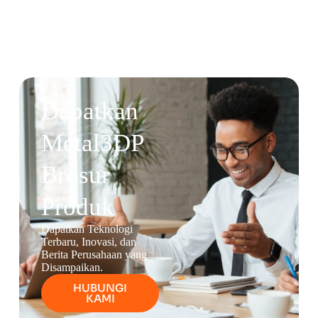
Dapatkan
Metal3DP
Brosur
Produk
Dapatkan Teknologi
Terbaru, Inovasi, dan
Berita Perusahaan yang
Disampaikan.
HUBUNGI
KAMI