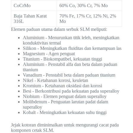
CoCrMo
60% Co, 30% Cr, 7% Mo
Baja Tahan Karat
70% Fe, 17% Cr, 12% Ni, 2%
316L
Mo
Elemen paduan utama dalam serbuk SLM meliputi:
Aluminium - Menurunkan titik leleh, meningkatkan
konduktivitas termal
Silikon - Meningkatkan fluiditas dan kemampuan las
Magnesium - Agen penguat
Titanium - Biokompatibel, kekuatan tinggi
Aluminium - Penstabil alfa dan beta dalam paduan
titanium
Vanadium - Penstabil beta dalam paduan titanium
Nikel - Ketahanan korosi, keuletan
Kromium - Ketahanan oksidasi dan korosi
Besi - Berkontribusi pada kekuatan pada superalloy
Niobium - Elemen penguat dalam superalloy
Molibdenum - Penguatan larutan padat dalam
superalloy
Kobalt - Meningkatkan kekuatan suhu tinggi
Jejak kotoran diminimalkan untuk mengurangi cacat pada
komponen cetak SLM.