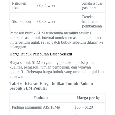
Nitrogen
Analisis fusi
<0,04 wt%
sisa
gas inert
Deteksi
Sisa karbon
<0,03 wt%
inframerah
pembakaran
Pemasok bubuk SLM terkemuka memiliki fasilitas
karakterisasi bubuk internal untuk memastikan parameter
ini terpenuhi untuk setiap batch bubuk sebelum dikirim ke
pelanggan.
Harga Bubuk Peleburan Laser Selektif
Biaya serbuk SLM tergantung pada komposisi paduan,
kualitas, pemasok, jumlah pembelian, dan wilayah
geografis. Beberapa harga bubuk yang umum ditunjukkan
di bawah ini:
Tabel 6: Kisaran Harga Indikatif untuk Paduan
Serbuk SLM Populer
Paduan
Harga per kg
Paduan aluminium AlSi10Mg
$50 – $120