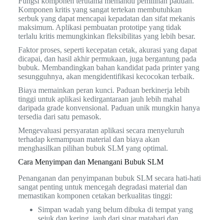
Fungsi komponen terutama memandu pemilihan paduan.
Komponen kritis yang sangat tertekan membutuhkan
serbuk yang dapat mencapai kepadatan dan sifat mekanis
maksimum. Aplikasi pembuatan prototipe yang tidak
terlalu kritis memungkinkan fleksibilitas yang lebih besar.
Faktor proses, seperti kecepatan cetak, akurasi yang dapat
dicapai, dan hasil akhir permukaan, juga bergantung pada
bubuk. Membandingkan bahan kandidat pada printer yang
sesungguhnya, akan mengidentifikasi kecocokan terbaik.
Biaya memainkan peran kunci. Paduan berkinerja lebih
tinggi untuk aplikasi kedirgantaraan jauh lebih mahal
daripada grade konvensional. Paduan unik mungkin hanya
tersedia dari satu pemasok.
Mengevaluasi persyaratan aplikasi secara menyeluruh
terhadap kemampuan material dan biaya akan
menghasilkan pilihan bubuk SLM yang optimal.
Cara Menyimpan dan Menangani Bubuk SLM
Penanganan dan penyimpanan bubuk SLM secara hati-hati
sangat penting untuk mencegah degradasi material dan
memastikan komponen cetakan berkualitas tinggi:
Simpan wadah yang belum dibuka di tempat yang
sejuk dan kering, jauh dari sinar matahari dan