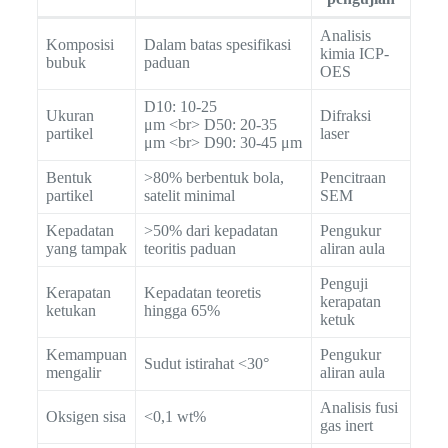
Analisis
Komposisi
Dalam batas spesifikasi
kimia ICP-
bubuk
paduan
OES
D10: 10-25
Ukuran
Difraksi
μm <br> D50: 20-35
partikel
laser
μm <br> D90: 30-45 μm
Bentuk
>80% berbentuk bola,
Pencitraan
partikel
satelit minimal
SEM
Kepadatan
>50% dari kepadatan
Pengukur
yang tampak
teoritis paduan
aliran aula
Penguji
Kerapatan
Kepadatan teoretis
kerapatan
ketukan
hingga 65%
ketuk
Kemampuan
Pengukur
Sudut istirahat <30°
mengalir
aliran aula
Analisis fusi
Oksigen sisa
<0,1 wt%
gas inert