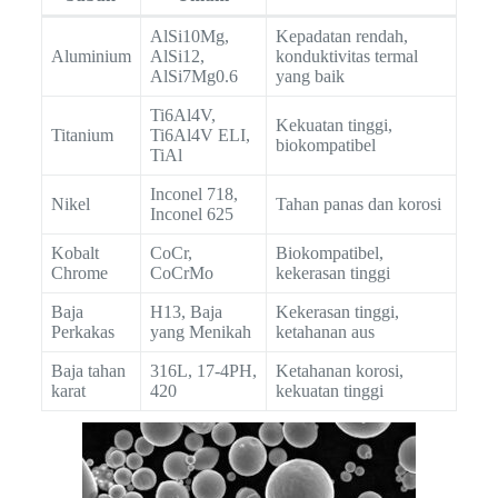
AlSi10Mg,
Kepadatan rendah,
Aluminium
AlSi12,
konduktivitas termal
AlSi7Mg0.6
yang baik
Ti6Al4V,
Kekuatan tinggi,
Titanium
Ti6Al4V ELI,
biokompatibel
TiAl
Inconel 718,
Nikel
Tahan panas dan korosi
Inconel 625
Kobalt
CoCr,
Biokompatibel,
Chrome
CoCrMo
kekerasan tinggi
Baja
H13, Baja
Kekerasan tinggi,
Perkakas
yang Menikah
ketahanan aus
Baja tahan
316L, 17-4PH,
Ketahanan korosi,
karat
420
kekuatan tinggi