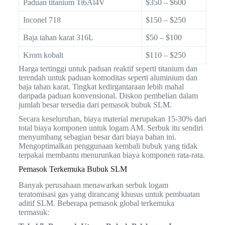
Paduan titanium Ti6Al4V
$350 – $600
Inconel 718
$150 – $250
Baja tahan karat 316L
$50 – $100
Krom kobalt
$110 – $250
Harga tertinggi untuk paduan reaktif seperti titanium dan
terendah untuk paduan komoditas seperti aluminium dan
baja tahan karat. Tingkat kedirgantaraan lebih mahal
daripada paduan konvensional. Diskon pembelian dalam
jumlah besar tersedia dari pemasok bubuk SLM.
Secara keseluruhan, biaya material merupakan 15-30% dari
total biaya komponen untuk logam AM. Serbuk itu sendiri
menyumbang sebagian besar dari biaya bahan ini.
Mengoptimalkan penggunaan kembali bubuk yang tidak
terpakai membantu menurunkan biaya komponen rata-rata.
Pemasok Terkemuka Bubuk SLM
Banyak perusahaan menawarkan serbuk logam
teratomisasi gas yang dirancang khusus untuk pembuatan
aditif SLM. Beberapa pemasok global terkemuka
termasuk: