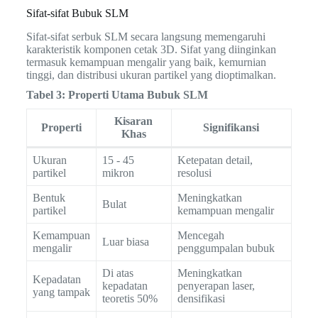
Sifat-sifat Bubuk SLM
Sifat-sifat serbuk SLM secara langsung memengaruhi
karakteristik komponen cetak 3D. Sifat yang diinginkan
termasuk kemampuan mengalir yang baik, kemurnian
tinggi, dan distribusi ukuran partikel yang dioptimalkan.
Tabel 3: Properti Utama Bubuk SLM
Kisaran
Properti
Signifikansi
Khas
Ukuran
15 - 45
Ketepatan detail,
partikel
mikron
resolusi
Bentuk
Meningkatkan
Bulat
partikel
kemampuan mengalir
Kemampuan
Mencegah
Luar biasa
mengalir
penggumpalan bubuk
Di atas
Meningkatkan
Kepadatan
kepadatan
penyerapan laser,
yang tampak
teoretis 50%
densifikasi