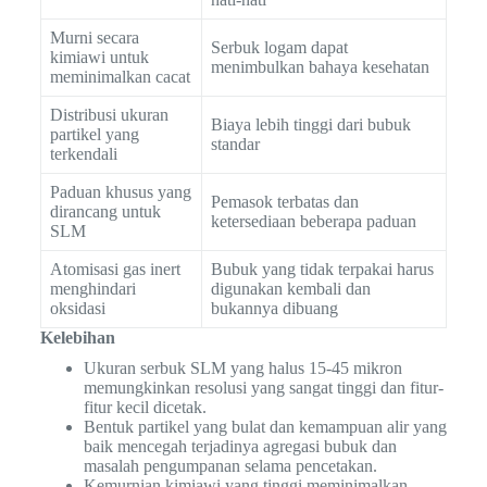
Murni secara
Serbuk logam dapat
kimiawi untuk
menimbulkan bahaya kesehatan
meminimalkan cacat
Distribusi ukuran
Biaya lebih tinggi dari bubuk
partikel yang
standar
terkendali
Paduan khusus yang
Pemasok terbatas dan
dirancang untuk
ketersediaan beberapa paduan
SLM
Atomisasi gas inert
Bubuk yang tidak terpakai harus
menghindari
digunakan kembali dan
oksidasi
bukannya dibuang
Kelebihan
Ukuran serbuk SLM yang halus 15-45 mikron
memungkinkan resolusi yang sangat tinggi dan fitur-
fitur kecil dicetak.
Bentuk partikel yang bulat dan kemampuan alir yang
baik mencegah terjadinya agregasi bubuk dan
masalah pengumpanan selama pencetakan.
Kemurnian kimiawi yang tinggi meminimalkan