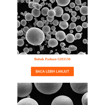
Bubuk Paduan GH3536
BACA LEBIH LANJUT