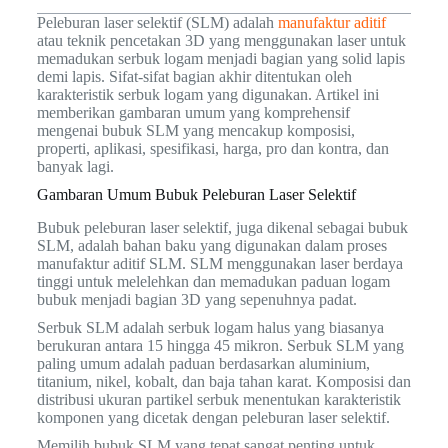
Peleburan laser selektif (SLM) adalah
manufaktur aditif
atau teknik pencetakan 3D yang menggunakan laser untuk
memadukan serbuk logam menjadi bagian yang solid lapis
demi lapis. Sifat-sifat bagian akhir ditentukan oleh
karakteristik serbuk logam yang digunakan. Artikel ini
memberikan gambaran umum yang komprehensif
mengenai bubuk SLM yang mencakup komposisi,
properti, aplikasi, spesifikasi, harga, pro dan kontra, dan
banyak lagi.
Gambaran Umum Bubuk Peleburan Laser Selektif
Bubuk peleburan laser selektif, juga dikenal sebagai bubuk
SLM, adalah bahan baku yang digunakan dalam proses
manufaktur aditif SLM. SLM menggunakan laser berdaya
tinggi untuk melelehkan dan memadukan paduan logam
bubuk menjadi bagian 3D yang sepenuhnya padat.
Serbuk SLM adalah serbuk logam halus yang biasanya
berukuran antara 15 hingga 45 mikron. Serbuk SLM yang
paling umum adalah paduan berdasarkan aluminium,
titanium, nikel, kobalt, dan baja tahan karat. Komposisi dan
distribusi ukuran partikel serbuk menentukan karakteristik
komponen yang dicetak dengan peleburan laser selektif.
Memilih bubuk SLM yang tepat sangat penting untuk