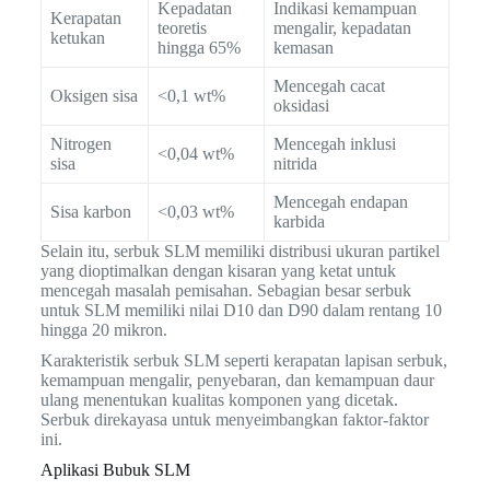
Kepadatan
Indikasi kemampuan
Kerapatan
teoretis
mengalir, kepadatan
ketukan
hingga 65%
kemasan
Mencegah cacat
Oksigen sisa
<0,1 wt%
oksidasi
Nitrogen
Mencegah inklusi
<0,04 wt%
sisa
nitrida
Mencegah endapan
Sisa karbon
<0,03 wt%
karbida
Selain itu, serbuk SLM memiliki distribusi ukuran partikel
yang dioptimalkan dengan kisaran yang ketat untuk
mencegah masalah pemisahan. Sebagian besar serbuk
untuk SLM memiliki nilai D10 dan D90 dalam rentang 10
hingga 20 mikron.
Karakteristik serbuk SLM seperti kerapatan lapisan serbuk,
kemampuan mengalir, penyebaran, dan kemampuan daur
ulang menentukan kualitas komponen yang dicetak.
Serbuk direkayasa untuk menyeimbangkan faktor-faktor
ini.
Aplikasi Bubuk SLM