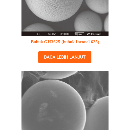
Bubuk GH3625 (bubuk Inconel 625)
BACA LEBIH LANJUT