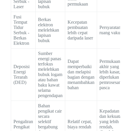
Serbuk -
lapisan
permukaan
Laser
bubuk
Fusi
Berkas
Tempat
Kecepatan
elektron
Tidur
pembuatan
Persyaratan
melelehkan
Serbuk -
lebih cepat
ruang vakum
lapisan
Berkas
daripada laser
bubuk
Elektron
Sumber
energi panas
Dapat
Permukaan
terfokus
Deposisi
memperbaiki
akhir yang
melelehkan
Energi
dan melapisi
lebih kasar,
bubuk logam
Terarah
bagian dengan
diperlukan
atau bahan
(DED)
menambahkan
pemrosesan
baku kawat
bahan
pasca
selama
pengendapan
Bahan
pengikat cair
Kepadatan
secara
dan kekuatan
Pengaliran
selektif
Relatif cepat,
yang lebih
Pengikat
bergabung
biaya rendah
rendah,