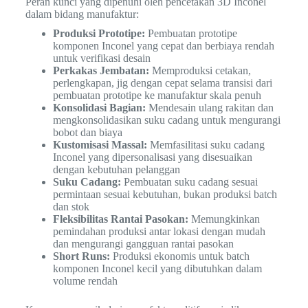
Peran kunci yang dipenuhi oleh pencetakan 3D Inconel
dalam bidang manufaktur:
Produksi Prototipe:
Pembuatan prototipe
komponen Inconel yang cepat dan berbiaya rendah
untuk verifikasi desain
Perkakas Jembatan:
Memproduksi cetakan,
perlengkapan, jig dengan cepat selama transisi dari
pembuatan prototipe ke manufaktur skala penuh
Konsolidasi Bagian:
Mendesain ulang rakitan dan
mengkonsolidasikan suku cadang untuk mengurangi
bobot dan biaya
Kustomisasi Massal:
Memfasilitasi suku cadang
Inconel yang dipersonalisasi yang disesuaikan
dengan kebutuhan pelanggan
Suku Cadang:
Pembuatan suku cadang sesuai
permintaan sesuai kebutuhan, bukan produksi batch
dan stok
Fleksibilitas Rantai Pasokan:
Memungkinkan
pemindahan produksi antar lokasi dengan mudah
dan mengurangi gangguan rantai pasokan
Short Runs:
Produksi ekonomis untuk batch
komponen Inconel kecil yang dibutuhkan dalam
volume rendah