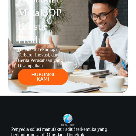
Metal3DP
Brosur
Produk
Dapatkan Teknologi
Terbaru, Inovasi, dan
Berita Perusahaan yang
Disampaikan.
HUBUNGI
KAMI
Penyedia solusi manufaktur aditif terkemuka yang
berkantor pusat di Qingdao, Tiongkok.