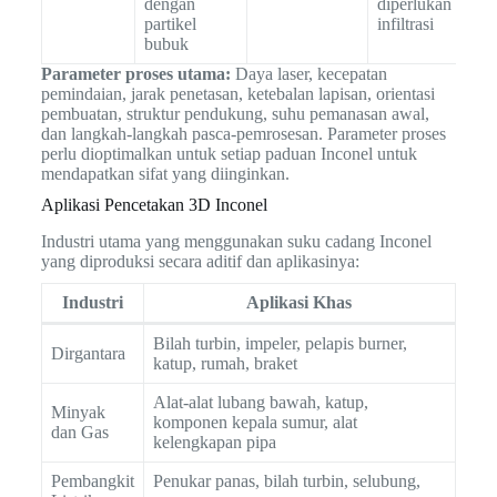
dengan
diperlukan
partikel
infiltrasi
bubuk
Parameter proses utama:
Daya laser, kecepatan
pemindaian, jarak penetasan, ketebalan lapisan, orientasi
pembuatan, struktur pendukung, suhu pemanasan awal,
dan langkah-langkah pasca-pemrosesan. Parameter proses
perlu dioptimalkan untuk setiap paduan Inconel untuk
mendapatkan sifat yang diinginkan.
Aplikasi Pencetakan 3D Inconel
Industri utama yang menggunakan suku cadang Inconel
yang diproduksi secara aditif dan aplikasinya:
Industri
Aplikasi Khas
Bilah turbin, impeler, pelapis burner,
Dirgantara
katup, rumah, braket
Alat-alat lubang bawah, katup,
Minyak
komponen kepala sumur, alat
dan Gas
kelengkapan pipa
Pembangkit
Penukar panas, bilah turbin, selubung,