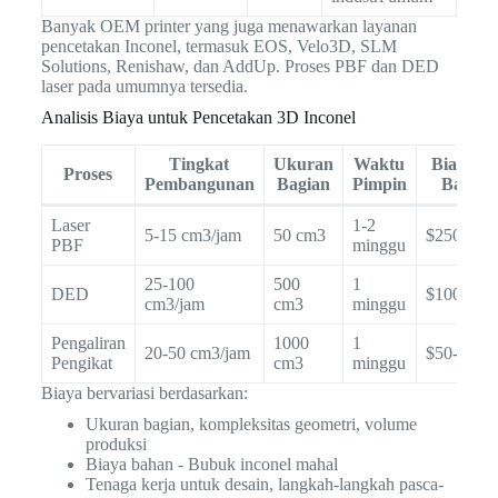
Banyak OEM printer yang juga menawarkan layanan
pencetakan Inconel, termasuk EOS, Velo3D, SLM
Solutions, Renishaw, dan AddUp. Proses PBF dan DED
laser pada umumnya tersedia.
Analisis Biaya untuk Pencetakan 3D Inconel
Tingkat
Ukuran
Waktu
Biaya pe
Proses
Pembangunan
Bagian
Pimpin
Bagian
Laser
1-2
5-15 cm3/jam
50 cm3
$250-$10
PBF
minggu
25-100
500
1
DED
$100-$50
cm3/jam
cm3
minggu
Pengaliran
1000
1
20-50 cm3/jam
$50-$200
Pengikat
cm3
minggu
Biaya bervariasi berdasarkan:
Ukuran bagian, kompleksitas geometri, volume
produksi
Biaya bahan - Bubuk inconel mahal
Tenaga kerja untuk desain, langkah-langkah pasca-