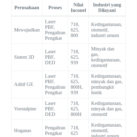
Nilai
Industri yang
Perusahaan
Proses
Inconel
Dilayani
Laser
718,
Kedirgantaraan,
PBF,
Mewujudkan
625,
otomotif,
Pengaliran
800
industri umum
Pengikat
Minyak dan
Laser
718,
gas,
Sistem 3D
PBF,
625,
kedirgantaraan,
DED
939
otomotif
Laser
718,
Kedirgantaraan,
PBF,
625,
minyak dan gas,
Aditif GE
Pengaliran
800H,
pembangkit
Pengikat
939
listrik
Laser
718,
Kedirgantaraan,
Voestalpine
PBF,
625,
minyak dan gas,
DED
800H
otomotif
Kedirgantaraan,
Pengaliran
718,
Hoganas
otomotif,
Pengikat
625
industri umum