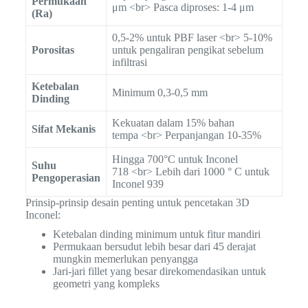
Permukaan
μm <br> Pasca diproses: 1-4 μm
(Ra)
0,5-2% untuk PBF laser <br> 5-10%
Porositas
untuk pengaliran pengikat sebelum
infiltrasi
Ketebalan
Minimum 0,3-0,5 mm
Dinding
Kekuatan dalam 15% bahan
Sifat Mekanis
tempa <br> Perpanjangan 10-35%
Hingga 700°C untuk Inconel
Suhu
718 <br> Lebih dari 1000 ° C untuk
Pengoperasian
Inconel 939
Prinsip-prinsip desain penting untuk pencetakan 3D
Inconel:
Ketebalan dinding minimum untuk fitur mandiri
Permukaan bersudut lebih besar dari 45 derajat
mungkin memerlukan penyangga
Jari-jari fillet yang besar direkomendasikan untuk
geometri yang kompleks