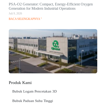
PSA-O2 Generator: Compact, Energy-Efficient Oxygen
Generation for Modern Industrial Operations
Juli 9, 2026
BACA SELENGKAPNYA "
Q
Ma
C
In
Jan
BA
SE
"
Produk Kami
Bubuk Logam Pencetakan 3D
Bubuk Paduan Suhu Tinggi