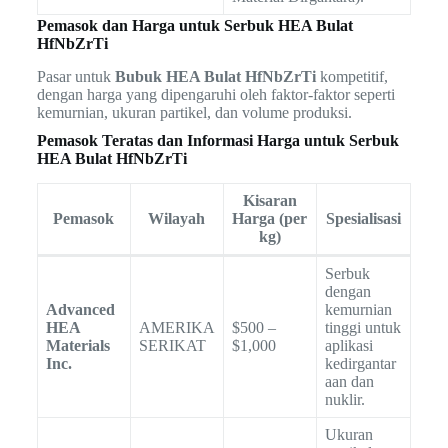
Pemasok dan Harga untuk Serbuk HEA Bulat
HfNbZrTi
Pasar untuk
Bubuk HEA Bulat HfNbZrTi
kompetitif,
dengan harga yang dipengaruhi oleh faktor-faktor seperti
kemurnian, ukuran partikel, dan volume produksi.
Pemasok Teratas dan Informasi Harga untuk Serbuk
HEA Bulat HfNbZrTi
Kisaran
Pemasok
Wilayah
Harga (per
Spesialisasi
kg)
Serbuk
dengan
Advanced
kemurnian
HEA
AMERIKA
$500 –
tinggi untuk
Materials
SERIKAT
$1,000
aplikasi
Inc.
kedirgantar
aan dan
nuklir.
Ukuran