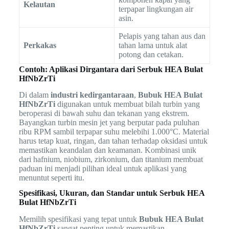
Kelautan
terpapar lingkungan air
asin.
Pelapis yang tahan aus dan
Perkakas
tahan lama untuk alat
potong dan cetakan.
Contoh: Aplikasi Dirgantara dari Serbuk HEA Bulat
HfNbZrTi
Di dalam
industri kedirgantaraan
,
Bubuk HEA Bulat
HfNbZrTi
digunakan untuk membuat bilah turbin yang
beroperasi di bawah suhu dan tekanan yang ekstrem.
Bayangkan turbin mesin jet yang berputar pada puluhan
ribu RPM sambil terpapar suhu melebihi 1.000°C. Material
harus tetap kuat, ringan, dan tahan terhadap oksidasi untuk
memastikan keandalan dan keamanan. Kombinasi unik
dari hafnium, niobium, zirkonium, dan titanium membuat
paduan ini menjadi pilihan ideal untuk aplikasi yang
menuntut seperti itu.
Spesifikasi, Ukuran, dan Standar untuk Serbuk HEA
Bulat HfNbZrTi
Memilih spesifikasi yang tepat untuk
Bubuk HEA Bulat
HfNbZrTi
sangat penting untuk memastikan