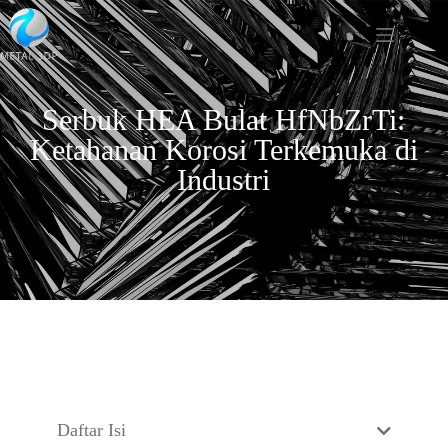
Serbuk HEA Bulat HfNbZrTi:
Ketahanan Korosi Terkemuka di
Industri
Daftar Isi