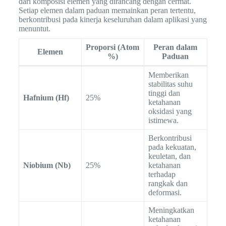
dari komposisi elemen yang dirancang dengan cermat.
Setiap elemen dalam paduan memainkan peran tertentu,
berkontribusi pada kinerja keseluruhan dalam aplikasi yang
menuntut.
Proporsi (Atom
Peran dalam
Elemen
%)
Paduan
Memberikan
stabilitas suhu
tinggi dan
Hafnium (Hf)
25%
ketahanan
oksidasi yang
istimewa.
Berkontribusi
pada kekuatan,
keuletan, dan
Niobium (Nb)
25%
ketahanan
terhadap
rangkak dan
deformasi.
Meningkatkan
ketahanan