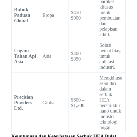
partikel
khusus
Bubuk
$450 –
untuk
Paduan
Eropa
$900
pembuatan
Global
dan
pelapisan
aditif.
Solusi
Logam
hemat biaya
$400 –
Tahan Api
Asia
untuk
$850
Asia
aplikasi
industri.
Mengkhusu
skan diri
dalam
serbuk
Precision
$600 –
HEA
Powders
Global
$1,200
berstruktur
Ltd.
nano untuk
industri
teknologi
tinggi.
Keuntungan dan Keterbatasan Serbuk HEA Bulat