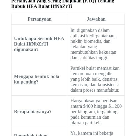
Pertanyaan yang Sering Diajukan (FAQ) Tentang
Bubuk HEA Bulat HfNbZrTi
Pertanyaan
Jawaban
Ini digunakan dalam
aplikasi kedirgantaraan,
Untuk apa Serbuk HEA
nuklir, biomedis, dan
Bulat HfNbZrTi
kelautan yang
digunakan?
membutuhkan kekuatan
dan stabilitas tinggi.
Partikel bulat memastikan
kemampuan mengalir
Mengapa bentuk bola
yang lebih baik, densitas
itu penting?
kemasan, dan konsistensi
dalam proses manufaktur.
Harga biasanya berkisar
antara $400 hingga $1.200
Berapa biayanya?
per kilogram, tergantung
pada kemurnian dan
ukuran partikel.
Ya, kamera ini bekerja
Dapatkah tahan