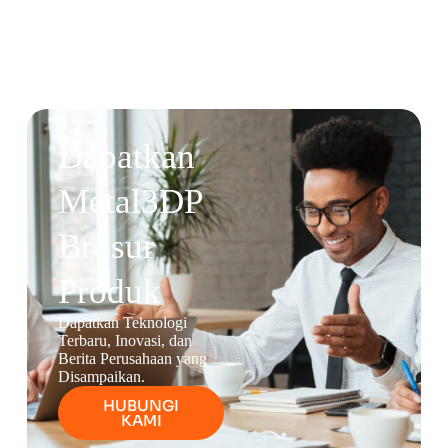
Dapatkan
Metal3DP
Brosur
Produk
Dapatkan Teknologi
Terbaru, Inovasi, dan
Berita Perusahaan yang
Disampaikan.
HUBUNGI
KAMI