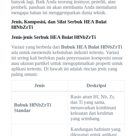
banyak lagi. Baik Anda seorang insinyur, peneliti, atau
pembeli, panduan ini akan membantu Anda memahami
mengapa bahan ini menggemparkan dunia teknik.
Jenis, Komposisi, dan Sifat Serbuk HEA Bulat
HfNbZrTi
Jenis-jenis Serbuk HEA Bulat HfNbZrTi
Variasi yang berbeda dari
Bubuk HEA Bulat HfNbZrTi
ada untuk memenuhi kebutuhan industri tertentu. Variasi
ini sering kali berfokus pada penyesuaian komposisi unsur
atau ukuran partikel untuk mengoptimalkan properti untuk
aplikasi tertentu. Di bawah ini adalah rincian jenis yang
paling umum:
Jenis
Deskripsi
Rasio atom Hf, Nb, Zr,
dan Ti yang sama,
Bubuk HfNbZrTi
menawarkan kombinasi
Standar
kekuatan dan keuletan
yang seimbang.
Kandungan hafnium yang
dikurangi untuk aplikasi