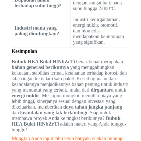
dengan sangat baik pada
terhadap suhu tinggi?
suhu hingga 2.000°C.
Industri kedirgantaraan,
energi nuklir, otomotif,
Industri mana yang
dan biomedis
paling diuntungkan?
mendapatkan keuntungan
yang signifikan.
Kesimpulan
Bubuk HEA Bulat HfNbZrTi
benar-benar merupakan
bahan generasi berikutnya
yang menggabungkan
kekuatan, stabilitas termal, ketahanan terhadap korosi, dan
sifat ringan ke dalam satu paket. Keserbagunaan dan
keandalannya menjadikannya bahan penting untuk industri
yang menuntut yang terbaik, mulai dari
dirgantara
untuk
energi nuklir
. Meskipun mungkin memiliki biaya yang
lebih tinggi, kinerjanya sesuai dengan investasi yang
dikeluarkan, memberikan
daya tahan jangka panjang
dan
keandalan yang tak tertandingi
. Siap untuk
membawa proyek Anda ke tingkat berikutnya?
Bubuk
HEA Bulat HfNbZrTi
adalah materi yang Anda tunggu-
tunggu!
Mungkin Anda ingin tahu lebih banyak, silakan hubungi