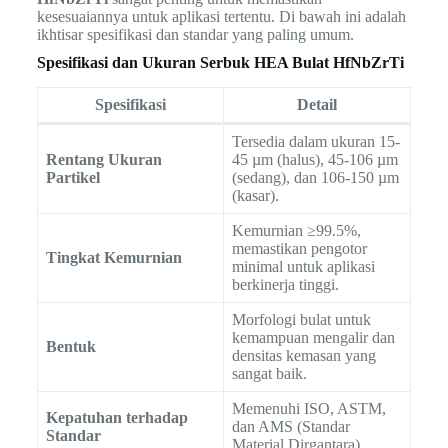
kesesuaiannya untuk aplikasi tertentu. Di bawah ini adalah
ikhtisar spesifikasi dan standar yang paling umum.
Spesifikasi dan Ukuran Serbuk HEA Bulat HfNbZrTi
Spesifikasi
Detail
Tersedia dalam ukuran 15-
Rentang Ukuran
45 µm (halus), 45-106 µm
Partikel
(sedang), dan 106-150 µm
(kasar).
Kemurnian ≥99.5%,
memastikan pengotor
Tingkat Kemurnian
minimal untuk aplikasi
berkinerja tinggi.
Morfologi bulat untuk
kemampuan mengalir dan
Bentuk
densitas kemasan yang
sangat baik.
Memenuhi ISO, ASTM,
Kepatuhan terhadap
dan AMS (Standar
Standar
Material Dirgantara).