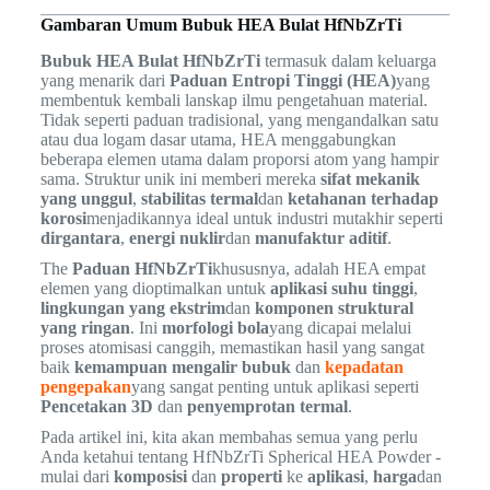
Gambaran Umum Bubuk HEA Bulat HfNbZrTi
Bubuk HEA Bulat HfNbZrTi
termasuk dalam keluarga
yang menarik dari
Paduan Entropi Tinggi (HEA)
yang
membentuk kembali lanskap ilmu pengetahuan material.
Tidak seperti paduan tradisional, yang mengandalkan satu
atau dua logam dasar utama, HEA menggabungkan
beberapa elemen utama dalam proporsi atom yang hampir
sama. Struktur unik ini memberi mereka
sifat mekanik
yang unggul
,
stabilitas termal
dan
ketahanan terhadap
korosi
menjadikannya ideal untuk industri mutakhir seperti
dirgantara
,
energi nuklir
dan
manufaktur aditif
.
The
Paduan HfNbZrTi
khususnya, adalah HEA empat
elemen yang dioptimalkan untuk
aplikasi suhu tinggi
,
lingkungan yang ekstrim
dan
komponen struktural
yang ringan
. Ini
morfologi bola
yang dicapai melalui
proses atomisasi canggih, memastikan hasil yang sangat
baik
kemampuan mengalir bubuk
dan
kepadatan
pengepakan
yang sangat penting untuk aplikasi seperti
Pencetakan 3D
dan
penyemprotan termal
.
Pada artikel ini, kita akan membahas semua yang perlu
Anda ketahui tentang HfNbZrTi Spherical HEA Powder -
mulai dari
komposisi
dan
properti
ke
aplikasi
,
harga
dan