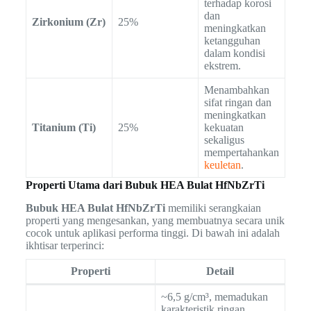
terhadap korosi
dan
Zirkonium (Zr)
25%
meningkatkan
ketangguhan
dalam kondisi
ekstrem.
Menambahkan
sifat ringan dan
meningkatkan
Titanium (Ti)
25%
kekuatan
sekaligus
mempertahankan
keuletan
.
Properti Utama dari Bubuk HEA Bulat HfNbZrTi
Bubuk HEA Bulat HfNbZrTi
memiliki serangkaian
properti yang mengesankan, yang membuatnya secara unik
cocok untuk aplikasi performa tinggi. Di bawah ini adalah
ikhtisar terperinci:
Properti
Detail
~6,5 g/cm³, memadukan
karakteristik ringan