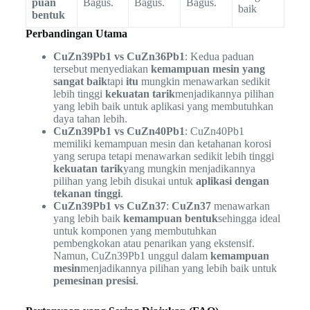
puan
Bagus.
Bagus.
Bagus.
baik
bentuk
Perbandingan Utama
CuZn39Pb1 vs CuZn36Pb1
: Kedua paduan
tersebut menyediakan
kemampuan mesin yang
sangat baik
tapi
itu
mungkin menawarkan sedikit
lebih tinggi
kekuatan tarik
menjadikannya pilihan
yang lebih baik untuk aplikasi yang membutuhkan
daya tahan lebih.
CuZn39Pb1 vs CuZn40Pb1
: CuZn40Pb1
memiliki kemampuan mesin dan ketahanan korosi
yang serupa tetapi menawarkan sedikit lebih tinggi
kekuatan tarik
yang mungkin menjadikannya
pilihan yang lebih disukai untuk
aplikasi dengan
tekanan tinggi
.
CuZn39Pb1 vs CuZn37
:
CuZn37
menawarkan
yang lebih baik
kemampuan bentuk
sehingga ideal
untuk komponen yang membutuhkan
pembengkokan atau penarikan yang ekstensif.
Namun, CuZn39Pb1 unggul dalam
kemampuan
mesin
menjadikannya pilihan yang lebih baik untuk
pemesinan presisi
.