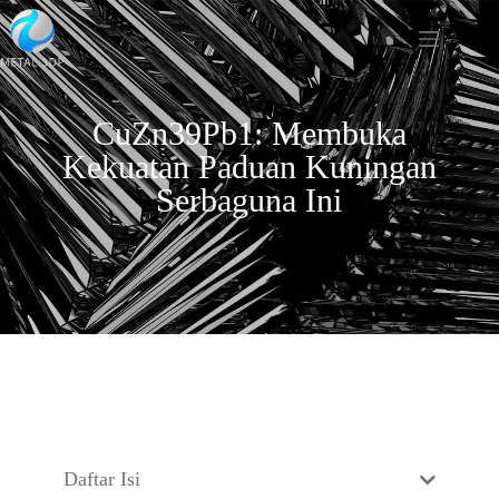
CuZn39Pb1: Membuka
Kekuatan Paduan Kuningan
Serbaguna Ini
Daftar Isi