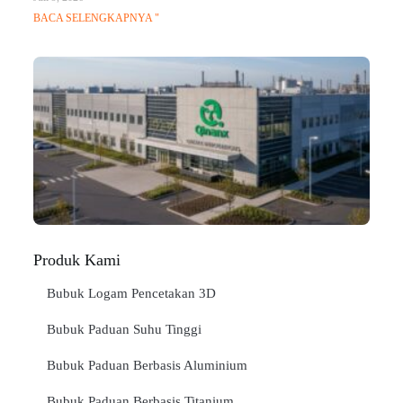
BACA SELENGKAPNYA "
Q
Ma
C
In
Jan
BA
SE
"
Produk Kami
Bubuk Logam Pencetakan 3D
Bubuk Paduan Suhu Tinggi
Bubuk Paduan Berbasis Aluminium
Bubuk Paduan Berbasis Titanium