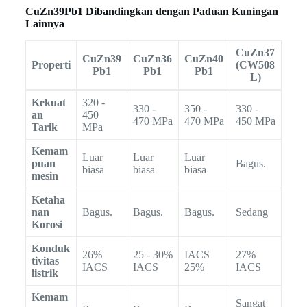
CuZn39Pb1 Dibandingkan dengan Paduan Kuningan
Lainnya
CuZn37
CuZn39
CuZn36
CuZn40
Properti
(CW508
Pb1
Pb1
Pb1
L)
Kekuat
320 -
330 -
350 -
330 -
an
450
470 MPa
470 MPa
450 MPa
Tarik
MPa
Kemam
Luar
Luar
Luar
puan
Bagus.
biasa
biasa
biasa
mesin
Ketaha
nan
Bagus.
Bagus.
Bagus.
Sedang
Korosi
Konduk
26%
25 - 30%
IACS
27%
tivitas
IACS
IACS
25%
IACS
listrik
Kemam
Sangat