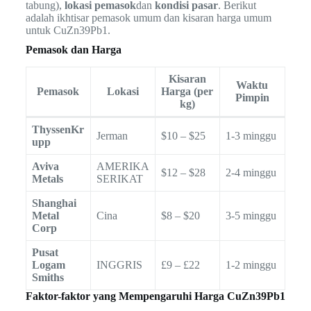
tabung),
lokasi pemasok
dan
kondisi pasar
. Berikut
adalah ikhtisar pemasok umum dan kisaran harga umum
untuk CuZn39Pb1.
Pemasok dan Harga
Kisaran
Waktu
Pemasok
Lokasi
Harga (per
Pimpin
kg)
ThyssenKr
Jerman
$10 – $25
1-3 minggu
upp
Aviva
AMERIKA
$12 – $28
2-4 minggu
Metals
SERIKAT
Shanghai
Metal
Cina
$8 – $20
3-5 minggu
Corp
Pusat
Logam
INGGRIS
£9 – £22
1-2 minggu
Smiths
Faktor-faktor yang Mempengaruhi Harga CuZn39Pb1