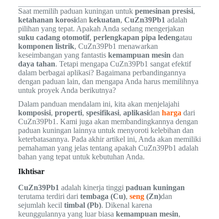
Saat memilih paduan kuningan untuk
pemesinan presisi
,
ketahanan korosi
dan
kekuatan
,
CuZn39Pb1
adalah
pilihan yang tepat. Apakah Anda sedang mengerjakan
suku cadang otomotif
,
perlengkapan pipa ledeng
atau
komponen listrik
, CuZn39Pb1 menawarkan
keseimbangan yang fantastis
kemampuan mesin
dan
daya tahan
. Tetapi mengapa CuZn39Pb1 sangat efektif
dalam berbagai aplikasi? Bagaimana perbandingannya
dengan paduan lain, dan mengapa Anda harus memilihnya
untuk proyek Anda berikutnya?
Dalam panduan mendalam ini, kita akan menjelajahi
komposisi
,
properti
,
spesifikasi
,
aplikasi
dan
harga
dari
CuZn39Pb1. Kami juga akan membandingkannya dengan
paduan kuningan lainnya untuk menyoroti kelebihan dan
keterbatasannya. Pada akhir artikel ini, Anda akan memiliki
pemahaman yang jelas tentang apakah CuZn39Pb1 adalah
bahan yang tepat untuk kebutuhan Anda.
Ikhtisar
CuZn39Pb1
adalah kinerja tinggi
paduan kuningan
terutama terdiri dari
tembaga (Cu)
,
seng
(Zn)
dan
sejumlah kecil
timbal (Pb)
. Dikenal karena
keunggulannya yang luar biasa
kemampuan mesin
,