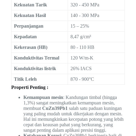
Kekuatan Tarik
320 - 450 MPa
Kekuatan Hasil
140 - 300 MPa
Perpanjangan
15 – 25%
Kepadatan
8,47 g/cm³
Kekerasan (HB)
80 - 110 HB
Konduktivitas Termal
120 W/m-K
Konduktivitas listrik
26% IACS
Titik Leleh
870 - 900°C
Properti Penting :
Kemampuan mesin
: Kandungan timbal (hingga
1,3%) sangat meningkatkan kemampuan mesin,
membuat
CuZn39Pb1
salah satu paduan kuningan
yang paling mudah untuk dikerjakan dengan mesin.
Hal ini memungkinkan kecepatan potong yang lebih
cepat dan keausan pahat yang berkurang, yang
sangat penting dalam aplikasi presisi tinggi.
Ketahanan Korosi
: CuZn39Pb1 berkinerja baik di