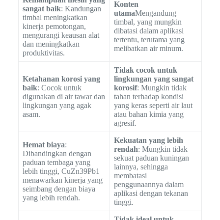
Konten
sangat baik
: Kandungan
utama
Mengandung
timbal meningkatkan
timbal, yang mungkin
kinerja pemotongan,
dibatasi dalam aplikasi
mengurangi keausan alat
tertentu, terutama yang
dan meningkatkan
melibatkan air minum.
produktivitas.
Tidak cocok untuk
Ketahanan korosi yang
lingkungan yang sangat
baik
: Cocok untuk
korosif
: Mungkin tidak
digunakan di air tawar dan
tahan terhadap kondisi
lingkungan yang agak
yang keras seperti air laut
asam.
atau bahan kimia yang
agresif.
Kekuatan yang lebih
Hemat biaya
:
rendah
: Mungkin tidak
Dibandingkan dengan
sekuat paduan kuningan
paduan tembaga yang
lainnya, sehingga
lebih tinggi, CuZn39Pb1
membatasi
menawarkan kinerja yang
penggunaannya dalam
seimbang dengan biaya
aplikasi dengan tekanan
yang lebih rendah.
tinggi.
Tidak ideal untuk