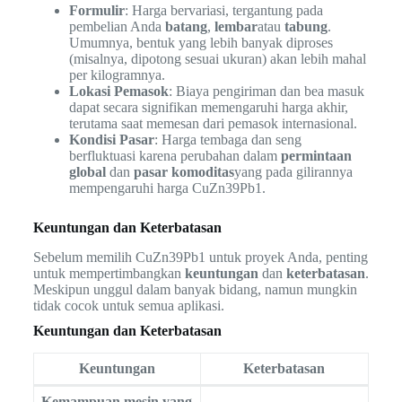
Formulir
: Harga bervariasi, tergantung pada
pembelian Anda
batang
,
lembar
atau
tabung
.
Umumnya, bentuk yang lebih banyak diproses
(misalnya, dipotong sesuai ukuran) akan lebih mahal
per kilogramnya.
Lokasi Pemasok
: Biaya pengiriman dan bea masuk
dapat secara signifikan memengaruhi harga akhir,
terutama saat memesan dari pemasok internasional.
Kondisi Pasar
: Harga tembaga dan seng
berfluktuasi karena perubahan dalam
permintaan
global
dan
pasar komoditas
yang pada gilirannya
mempengaruhi harga CuZn39Pb1.
Keuntungan dan Keterbatasan
Sebelum memilih CuZn39Pb1 untuk proyek Anda, penting
untuk mempertimbangkan
keuntungan
dan
keterbatasan
.
Meskipun unggul dalam banyak bidang, namun mungkin
tidak cocok untuk semua aplikasi.
Keuntungan dan Keterbatasan
Keuntungan
Keterbatasan
Kemampuan mesin yang