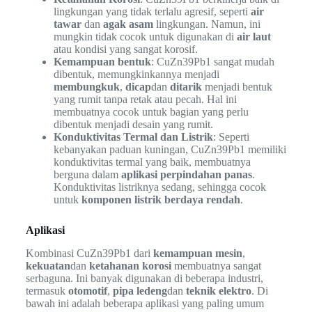
lingkungan yang tidak terlalu agresif, seperti
air
tawar
dan
agak asam
lingkungan. Namun, ini
mungkin tidak cocok untuk digunakan di
air laut
atau kondisi yang sangat korosif.
Kemampuan bentuk
: CuZn39Pb1 sangat mudah
dibentuk, memungkinkannya menjadi
membungkuk
,
dicap
dan
ditarik
menjadi bentuk
yang rumit tanpa retak atau pecah. Hal ini
membuatnya cocok untuk bagian yang perlu
dibentuk menjadi desain yang rumit.
Konduktivitas Termal dan Listrik
: Seperti
kebanyakan paduan kuningan, CuZn39Pb1 memiliki
konduktivitas termal yang baik, membuatnya
berguna dalam
aplikasi perpindahan panas
.
Konduktivitas listriknya sedang, sehingga cocok
untuk
komponen listrik berdaya rendah
.
Aplikasi
Kombinasi CuZn39Pb1 dari
kemampuan mesin
,
kekuatan
dan
ketahanan korosi
membuatnya sangat
serbaguna. Ini banyak digunakan di beberapa industri,
termasuk
otomotif
,
pipa ledeng
dan
teknik elektro
. Di
bawah ini adalah beberapa aplikasi yang paling umum