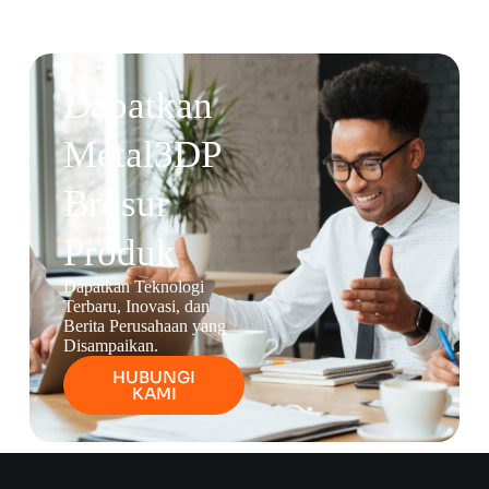
Dapatkan
Metal3DP
Brosur
Produk
Dapatkan Teknologi
Terbaru, Inovasi, dan
Berita Perusahaan yang
Disampaikan.
HUBUNGI
KAMI