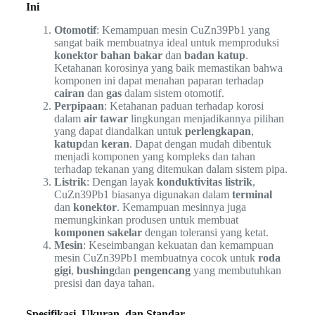
Ini
Otomotif
: Kemampuan mesin CuZn39Pb1 yang
sangat baik membuatnya ideal untuk memproduksi
konektor bahan bakar
dan
badan katup
.
Ketahanan korosinya yang baik memastikan bahwa
komponen ini dapat menahan paparan terhadap
cairan
dan
gas
dalam sistem otomotif.
Perpipaan
: Ketahanan paduan terhadap korosi
dalam
air tawar
lingkungan menjadikannya pilihan
yang dapat diandalkan untuk
perlengkapan
,
katup
dan
keran
. Dapat dengan mudah dibentuk
menjadi komponen yang kompleks dan tahan
terhadap tekanan yang ditemukan dalam sistem pipa.
Listrik
: Dengan layak
konduktivitas listrik
,
CuZn39Pb1 biasanya digunakan dalam
terminal
dan
konektor
. Kemampuan mesinnya juga
memungkinkan produsen untuk membuat
komponen sakelar
dengan toleransi yang ketat.
Mesin
: Keseimbangan kekuatan dan kemampuan
mesin CuZn39Pb1 membuatnya cocok untuk
roda
gigi
,
bushing
dan
pengencang
yang membutuhkan
presisi dan daya tahan.
Spesifikasi, Ukuran, dan Standar