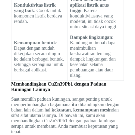
Konduktivitas listrik
aplikasi listrik arus
yang baik
: Cocok untuk
tinggi
: Karena
komponen listrik berdaya
konduktivitasnya yang
rendah.
moderat, ini tidak cocok
untuk situasi daya tinggi.
Dampak lingkungan
:
Kemampuan bentuk
:
Kandungan timbal dapat
Dapat dengan mudah
menimbulkan
dikerjakan secara dingin
kekhawatiran tentang
ke dalam berbagai bentuk,
dampak lingkungan dan
sehingga serbaguna untuk
kesehatan selama
berbagai aplikasi.
pembuangan atau daur
ulang.
Membandingkan CuZn39Pb1 dengan Paduan
Kuningan Lainnya
Saat memilih paduan kuningan, sangat penting untuk
mempertimbangkan bagaimana
itu
dibandingkan dengan
bahan lain dalam hal
kekuatan
,
kemampuan mesin
dan
sifat-sifat utama lainnya. Di bawah ini, kami akan
membandingkan CuZn39Pb1 dengan paduan kuningan
serupa untuk membantu Anda membuat keputusan yang
tepat.