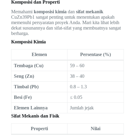
Komposisi dan Properti
Memahami
komposisi kimia
dan
sifat mekanik
CuZn39Pb1 sangat penting untuk menentukan apakah
memenuhi persyaratan proyek Anda. Mari kita lihat lebih
dekat susunannya dan sifat-sifat yang membuatnya sangat
berharga.
Komposisi Kimia
Elemen
Persentase (%)
Tembaga (Cu)
59 – 60
Seng (Zn)
38 – 40
Timbal (Pb)
0.8 – 1.3
Besi (Fe)
≤ 0.05
Elemen Lainnya
Jumlah jejak
Sifat Mekanis dan Fisik
Properti
Nilai