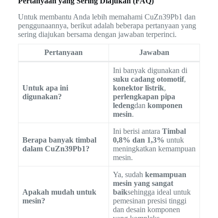
Pertanyaan yang Sering Diajukan (FAQ)
Untuk membantu Anda lebih memahami CuZn39Pb1 dan
penggunaannya, berikut adalah beberapa pertanyaan yang
sering diajukan bersama dengan jawaban terperinci.
Pertanyaan
Jawaban
Ini banyak digunakan di
suku cadang otomotif
,
Untuk apa ini
konektor listrik
,
digunakan?
perlengkapan pipa
ledeng
dan
komponen
mesin
.
Ini berisi antara
Timbal
Berapa banyak timbal
0,8% dan 1,3%
untuk
dalam CuZn39Pb1?
meningkatkan kemampuan
mesin.
Ya, sudah
kemampuan
mesin yang sangat
Apakah mudah untuk
baik
sehingga ideal untuk
mesin?
pemesinan presisi tinggi
dan desain komponen