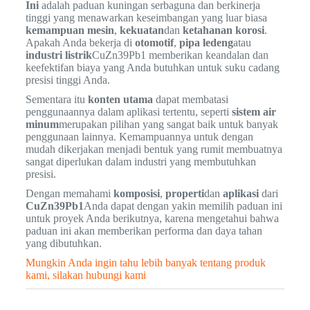
Ini
adalah paduan kuningan serbaguna dan berkinerja
tinggi yang menawarkan keseimbangan yang luar biasa
kemampuan mesin
,
kekuatan
dan
ketahanan korosi
.
Apakah Anda bekerja di
otomotif
,
pipa ledeng
atau
industri listrik
CuZn39Pb1 memberikan keandalan dan
keefektifan biaya yang Anda butuhkan untuk suku cadang
presisi tinggi Anda.
Sementara itu
konten utama
dapat membatasi
penggunaannya dalam aplikasi tertentu, seperti
sistem air
minum
merupakan pilihan yang sangat baik untuk banyak
penggunaan lainnya. Kemampuannya untuk dengan
mudah dikerjakan menjadi bentuk yang rumit membuatnya
sangat diperlukan dalam industri yang membutuhkan
presisi.
Dengan memahami
komposisi
,
properti
dan
aplikasi
dari
CuZn39Pb1
Anda dapat dengan yakin memilih paduan ini
untuk proyek Anda berikutnya, karena mengetahui bahwa
paduan ini akan memberikan performa dan daya tahan
yang dibutuhkan.
Mungkin Anda ingin tahu lebih banyak tentang produk
kami, silakan hubungi kami