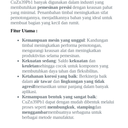
CuZn39Pb1 banyak digunakan dalam industri yang
membutuhkan
pemesinan presisi
dengan keausan pahat
yang minimal. Penambahan timbal meningkatkan sifat
pemotongannya, menjadikannya bahan yang ideal untuk
membuat bagian yang kecil dan rumit.
Fitur Utama :
Kemampuan mesin yang unggul
: Kandungan
timbal meningkatkan performa pemotongan,
mengurangi keausan alat dan meningkatkan
produktivitas selama pemesinan.
Kekuatan sedang
: Saldo
kekuatan
dan
keuletan
sehingga cocok untuk komponen yang
membutuhkan daya tahan dan fleksibilitas.
Ketahanan korosi yang baik
: Berkinerja baik
dalam
air tawar
dan
lingkungan yang tidak
agresif
memastikan umur panjang dalam banyak
aplikasi.
Kemampuan bentuk yang sangat baik
:
CuZn39Pb1 dapat dengan mudah dibentuk melalui
proses seperti
membungkuk
,
stamping
dan
menggambar
membuatnya serbaguna untuk
berbagai metode manufaktur.