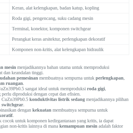
Keran, alat kelengkapan, badan katup, kopling
Roda gigi, pengencang, suku cadang mesin
Terminal, konektor, komponen switchgear
Perangkat keras arsitektur, perlengkapan dekoratif
Komponen non-kritis, alat kelengkapan hidraulik
n mesin
menjadikannya bahan utama untuk memproduksi
t dan keandalan tinggi.
udahan pemesinan
membuatnya sempurna untuk
perlengkapan
,
lam ruangan
.
CuZn39Pb0.5 sangat ideal untuk memproduksi
roda gigi
,
perlu diproduksi dengan cepat dan efisien.
ni, CuZn39Pb0.5
konduktivitas listrik sedang
menjadikannya pilihan
switchgear
.
inasikan dengan
kekuatan
membuatnya sempurna untuk
oratif
.
cocok untuk komponen kedirgantaraan yang kritis, ia dapat
gian non-kritis lainnya di mana
kemampuan mesin
adalah faktor