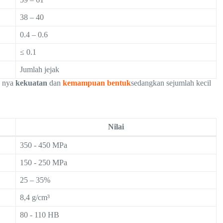
38 – 40
0.4 – 0.6
≤ 0.1
Jumlah jejak
5 nya
kekuatan
dan
kemampuan bentuk
sedangkan sejumlah kecil
Nilai
350 - 450 MPa
150 - 250 MPa
25 – 35%
8,4 g/cm³
80 - 110 HB