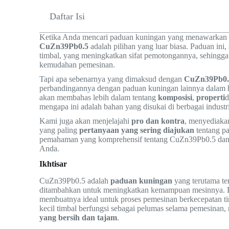
Daftar Isi
Ketika Anda mencari paduan kuningan yang menawarkan
CuZn39Pb0.5
adalah pilihan yang luar biasa. Paduan ini,
timbal, yang meningkatkan sifat pemotongannya, sehingga 
kemudahan pemesinan.
Tapi apa sebenarnya yang dimaksud dengan
CuZn39Pb0.
perbandingannya dengan paduan kuningan lainnya dalam 
akan membahas lebih dalam tentang
komposisi
,
properti
mengapa ini adalah bahan yang disukai di berbagai industri
Kami juga akan menjelajahi
pro dan kontra
, menyediaka
yang paling
pertanyaan yang sering diajukan
tentang pa
pemahaman yang komprehensif tentang CuZn39Pb0.5 dan 
Anda.
Ikhtisar
CuZn39Pb0.5 adalah
paduan kuningan
yang terutama ter
ditambahkan untuk meningkatkan kemampuan mesinnya. P
membuatnya ideal untuk proses pemesinan berkecepatan tin
kecil timbal berfungsi sebagai pelumas selama pemesina
yang bersih dan tajam
.