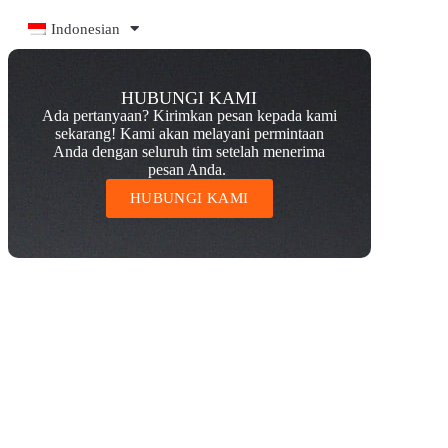
Indonesian
HUBUNGI KAMI
Ada pertanyaan? Kirimkan pesan kepada kami
sekarang! Kami akan melayani permintaan
Anda dengan seluruh tim setelah menerima
pesan Anda.
HUBUNGI KAMI