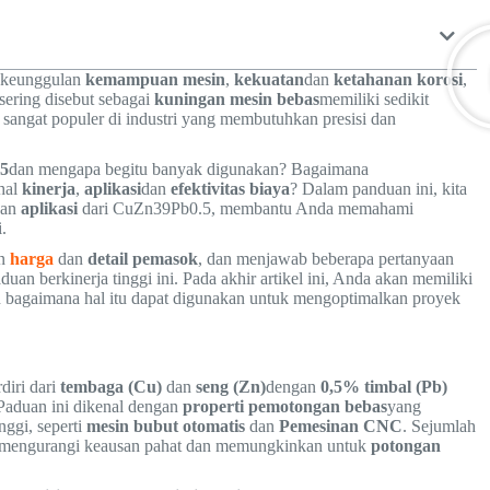
 keunggulan
kemampuan mesin
,
kekuatan
dan
ketahanan korosi
,
 sering disebut sebagai
kuningan mesin bebas
memiliki sedikit
sangat populer di industri yang membutuhkan presisi dan
5
dan mengapa begitu banyak digunakan? Bagaimana
hal
kinerja
,
aplikasi
dan
efektivitas biaya
? Dalam panduan ini, kita
dan
aplikasi
dari CuZn39Pb0.5, membantu Anda memahami
.
n
harga
dan
detail pemasok
, dan menjawab beberapa pertanyaan
duan berkinerja tinggi ini. Pada akhir artikel ini, Anda akan memiliki
bagaimana hal itu dapat digunakan untuk mengoptimalkan proyek
diri dari
tembaga (Cu)
dan
seng (Zn)
dengan
0,5% timbal (Pb)
aduan ini dikenal dengan
properti pemotongan bebas
yang
ggi, seperti
mesin bubut otomatis
dan
Pemesinan CNC
. Sejumlah
n, mengurangi keausan pahat dan memungkinkan untuk
potongan