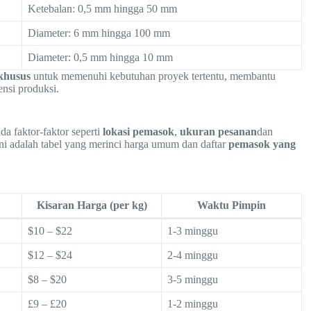
Ketebalan: 0,5 mm hingga 50 mm
Diameter: 6 mm hingga 100 mm
Diameter: 0,5 mm hingga 10 mm
khusus
untuk memenuhi kebutuhan proyek tertentu, membantu
nsi produksi.
da faktor-faktor seperti
lokasi pemasok
,
ukuran pesanan
dan
i adalah tabel yang merinci harga umum dan daftar
pemasok yang
Kisaran Harga (per kg)
Waktu Pimpin
$10 – $22
1-3 minggu
$12 – $24
2-4 minggu
$8 – $20
3-5 minggu
£9 – £20
1-2 minggu