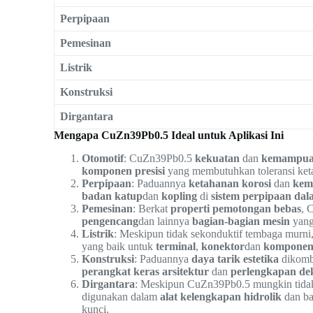
Perpipaan
Pemesinan
Listrik
Konstruksi
Dirgantara
Mengapa CuZn39Pb0.5 Ideal untuk Aplikasi Ini
Otomotif
: CuZn39Pb0.5
kekuatan
dan
kemampua
komponen presisi
yang membutuhkan toleransi keta
Perpipaan
: Paduannya
ketahanan korosi
dan
kem
badan katup
dan
kopling
di
sistem perpipaan da
Pemesinan
: Berkat
properti pemotongan bebas
, 
pengencang
dan lainnya
bagian-bagian mesin
yang 
Listrik
: Meskipun tidak sekonduktif tembaga mur
yang baik untuk
terminal
,
konektor
dan
komponen 
Konstruksi
: Paduannya
daya tarik estetika
dikomb
perangkat keras arsitektur
dan
perlengkapan dek
Dirgantara
: Meskipun CuZn39Pb0.5 mungkin tidak 
digunakan dalam
alat kelengkapan hidrolik
dan ba
kunci.