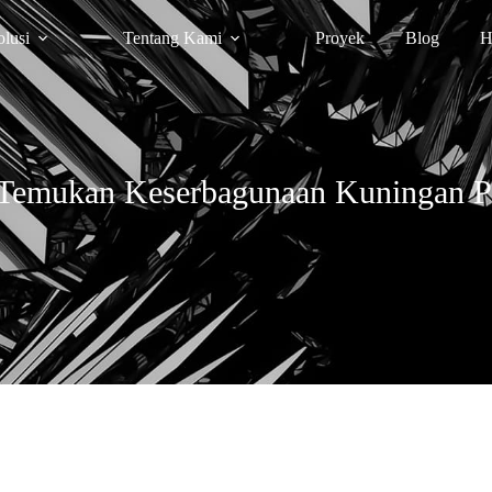
olusi
Tentang Kami
Proyek
Blog
H
emukan Keserbagunaan Kuningan Pre