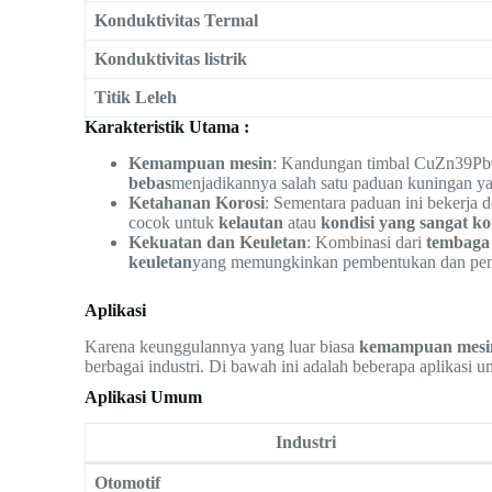
Konduktivitas Termal
Konduktivitas listrik
Titik Leleh
Karakteristik Utama :
Kemampuan mesin
: Kandungan timbal CuZn39Pb
bebas
menjadikannya salah satu paduan kuningan ya
Ketahanan Korosi
: Sementara paduan ini bekerja
cocok untuk
kelautan
atau
kondisi yang sangat ko
Kekuatan dan Keuletan
: Kombinasi dari
tembaga
keuletan
yang memungkinkan pembentukan dan pemb
Aplikasi
Karena keunggulannya yang luar biasa
kemampuan mesi
berbagai industri. Di bawah ini adalah beberapa aplikasi 
Aplikasi Umum
Industri
Otomotif