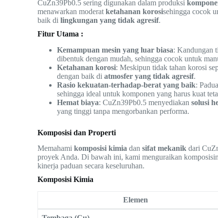
CuZn39Pb0.5 sering digunakan dalam produksi
komponen
menawarkan moderat
ketahanan korosi
sehingga cocok un
baik di
lingkungan yang tidak agresif
.
Fitur Utama :
Kemampuan mesin yang luar biasa
: Kandungan 
dibentuk dengan mudah, sehingga cocok untuk manuf
Ketahanan korosi
: Meskipun tidak tahan korosi s
dengan baik di
atmosfer yang tidak agresif
.
Rasio kekuatan-terhadap-berat yang baik
: Padua
sehingga ideal untuk komponen yang harus kuat tetapi
Hemat biaya
: CuZn39Pb0.5 menyediakan
solusi 
yang tinggi tanpa mengorbankan performa.
Komposisi dan Properti
Memahami
komposisi kimia
dan
sifat mekanik
dari CuZn
proyek Anda. Di bawah ini, kami menguraikan komposisin
kinerja paduan secara keseluruhan.
Komposisi Kimia
Elemen
Tembaga (Cu)