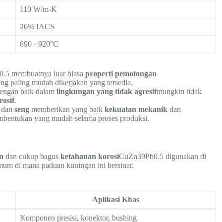
110 W/m-K
26% IACS
890 - 920°C
0.5 membuatnya luar biasa
properti pemotongan
ng paling mudah dikerjakan yang tersedia.
 dengan baik dalam
lingkungan yang tidak agresif
mungkin tidak
rosif
.
dan
seng
memberikan yang baik
kekuatan mekanik
dan
entukan yang mudah selama proses produksi.
n
dan cukup bagus
ketahanan korosi
CuZn39Pb0.5 digunakan di
umum di mana paduan kuningan ini bersinar.
Aplikasi Khas
Komponen presisi, konektor, bushing