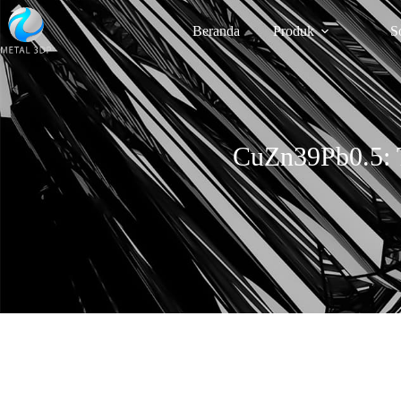
Beranda
Produk
S
CuZn39Pb0.5: T