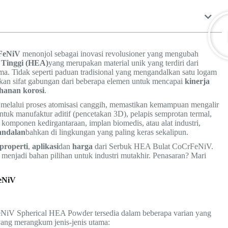
FeNiV
menonjol sebagai inovasi revolusioner yang mengubah
 Tinggi (HEA)
yang merupakan material unik yang terdiri dari
a. Tidak seperti paduan tradisional yang mengandalkan satu logam
n sifat gabungan dari beberapa elemen untuk mencapai
kinerja
hanan korosi
.
melalui proses atomisasi canggih, memastikan kemampuan mengalir
tuk manufaktur aditif (pencetakan 3D), pelapis semprotan termal,
 komponen kedirgantaraan, implan biomedis, atau alat industri,
andalan
bahkan di lingkungan yang paling keras sekalipun.
properti
,
aplikasi
dan
harga
dari Serbuk HEA Bulat CoCrFeNiV.
menjadi bahan pilihan untuk industri mutakhir. Penasaran? Mari
FeNiV
NiV Spherical HEA Powder tersedia dalam beberapa varian yang
 yang merangkum jenis-jenis utama: