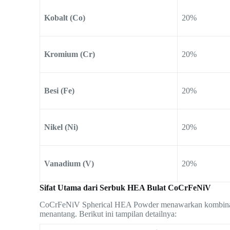
Kobalt (Co)
20%
Kromium (Cr)
20%
Besi (Fe)
20%
Nikel (Ni)
20%
Vanadium (V)
20%
Sifat Utama dari Serbuk HEA Bulat CoCrFeNiV
CoCrFeNiV Spherical HEA Powder menawarkan kombinasi un
menantang. Berikut ini tampilan detailnya: