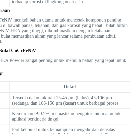
terhadap korosi di lingkungan air asin.
araan
FeNiV
menjadi bahan utama untuk mencetak komponen penting
i di bawah panas, tekanan, dan gas korosif yang hebat - bilah turbin
CrFeNiV HEA yang tinggi, dikombinasikan dengan ketahanan
ulat memastikan aliran yang lancar selama pembuatan aditif,
l.
A Bulat CoCrFeNiV
HEA Powder sangat penting untuk memilih bahan yang tepat untuk
iV
Detail
Tersedia dalam ukuran 15-45 µm (halus), 45-106 µm
(sedang), dan 106-150 µm (kasar) untuk berbagai proses.
Kemurnian ≥99.5%, memastikan pengotor minimal untuk
aplikasi berkinerja tinggi.
Partikel bulat untuk kemampuan mengalir dan densitas