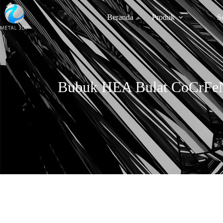
Beranda
Produk
S
Bubuk HEA Bulat CoCrFeNi