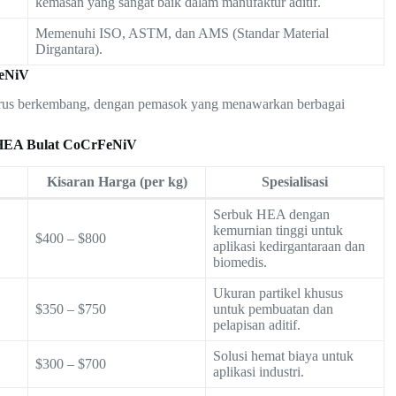
kemasan yang sangat baik dalam manufaktur aditif.
Memenuhi ISO, ASTM, dan AMS (Standar Material
Dirgantara).
FeNiV
rus berkembang, dengan pemasok yang menawarkan berbagai
 HEA Bulat CoCrFeNiV
Kisaran Harga (per kg)
Spesialisasi
Serbuk HEA dengan
kemurnian tinggi untuk
$400 – $800
aplikasi kedirgantaraan dan
biomedis.
Ukuran partikel khusus
$350 – $750
untuk pembuatan dan
pelapisan aditif.
Solusi hemat biaya untuk
$300 – $700
aplikasi industri.