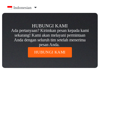
Indonesian
HUBUNGI KAMI
Ada pertanyaan? Kirimkan pesan kepada kami
sekarang! Kami akan melayani permintaan
Anda dengan seluruh tim setelah menerima
pesan Anda.
HUBUNGI KAMI