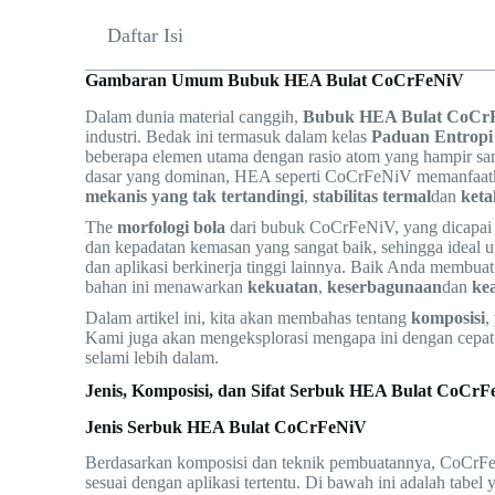
Daftar Isi
Gambaran Umum Bubuk HEA Bulat CoCrFeNiV
Dalam dunia material canggih,
Bubuk HEA Bulat CoCr
industri. Bedak ini termasuk dalam kelas
Paduan Entropi
beberapa elemen utama dengan rasio atom yang hampir sam
dasar yang dominan, HEA seperti CoCrFeNiV memanfaatka
mekanis yang tak tertandingi
,
stabilitas termal
dan
keta
The
morfologi bola
dari bubuk CoCrFeNiV, yang dicapai 
dan kepadatan kemasan yang sangat baik, sehingga ideal un
dan aplikasi berkinerja tinggi lainnya. Baik Anda membuat
bahan ini menawarkan
kekuatan
,
keserbagunaan
dan
ke
Dalam artikel ini, kita akan membahas tentang
komposisi
,
Kami juga akan mengeksplorasi mengapa ini dengan cepat 
selami lebih dalam.
Jenis, Komposisi, dan Sifat Serbuk HEA Bulat CoCr
Jenis Serbuk HEA Bulat CoCrFeNiV
Berdasarkan komposisi dan teknik pembuatannya, CoCrFe
sesuai dengan aplikasi tertentu. Di bawah ini adalah tabel