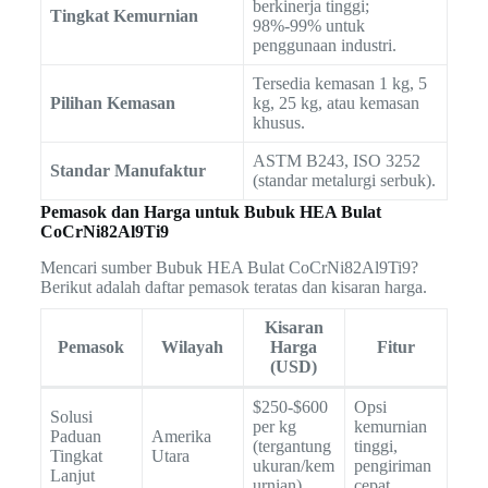
berkinerja tinggi;
Tingkat Kemurnian
98%-99% untuk
penggunaan industri.
Tersedia kemasan 1 kg, 5
Pilihan Kemasan
kg, 25 kg, atau kemasan
khusus.
ASTM B243, ISO 3252
Standar Manufaktur
(standar metalurgi serbuk).
Pemasok dan Harga untuk Bubuk HEA Bulat
CoCrNi82Al9Ti9
Mencari sumber Bubuk HEA Bulat CoCrNi82Al9Ti9?
Berikut adalah daftar pemasok teratas dan kisaran harga.
Kisaran
Pemasok
Wilayah
Harga
Fitur
(USD)
$250-$600
Opsi
Solusi
per kg
kemurnian
Paduan
Amerika
(tergantung
tinggi,
Tingkat
Utara
ukuran/kem
pengiriman
Lanjut
urnian).
cepat.