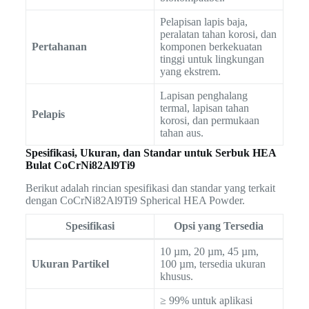
Pelapisan lapis baja,
peralatan tahan korosi, dan
Pertahanan
komponen berkekuatan
tinggi untuk lingkungan
yang ekstrem.
Lapisan penghalang
termal, lapisan tahan
Pelapis
korosi, dan permukaan
tahan aus.
Spesifikasi, Ukuran, dan Standar untuk Serbuk HEA
Bulat CoCrNi82Al9Ti9
Berikut adalah rincian spesifikasi dan standar yang terkait
dengan CoCrNi82Al9Ti9 Spherical HEA Powder.
Spesifikasi
Opsi yang Tersedia
10 µm, 20 µm, 45 µm,
Ukuran Partikel
100 µm, tersedia ukuran
khusus.
≥ 99% untuk aplikasi