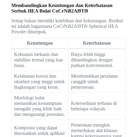
Membandingkan Keuntungan dan Keterbatasan
Serbuk HEA Bulat CoCrNi82Al9Ti9
Setiap bahan memiliki kelebihan dan kekurangan. Berikut
ini adalah bagaimana CoCrNi82Al9Ti9 Spherical HEA
Powder ditumpuk.
Keuntungan
Keterbatasan
Kekuatan mekanis dan
Biaya lebih tinggi
stabilitas termal yang luar
dibandingkan dengan
biasa.
paduan konvensional.
Ketahanan korosi dan
Membutuhkan peralatan
oksidasi yang tinggi untuk
canggih untuk
lingkungan yang keras.
pemrosesan.
Morfologi bulat
memastikan kemampuan
Ketersediaan terbatas di
mengalir yang lebih baik
beberapa wilayah.
dan mengurangi porositas.
Pemesinan mungkin
Komposisi yang dapat
memerlukan alat khusus
disesuaikan untuk aplikasi
karena kekerasannya yang