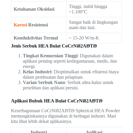
Tinggi, stabil hingga
Ketahanan Oksidasi
~1.100°C
Sangat baik di lingkungan
Korosi
Resistensi
asam dan laut.
Konduktivitas Termal
~ 15-20 W/m-K
Jenis Serbuk HEA Bulat CoCrNi82Al9Ti9
Tingkat Kemurnian Tinggi
: Digunakan dalam
aplikasi penting seperti kedirgantaraan, medis, dan
energi.
Kelas Industri
: Dioptimalkan untuk efisiensi biaya
dalam pembuatan dan pelapisan.
Varian Serbuk Nano
: Serbuk ultra-halus untuk
penelitian dan aplikasi presisi.
Aplikasi Bubuk HEA Bulat CoCrNi82Al9Ti9
Keserbagunaan CoCrNi82Al9Ti9 Spherical HEA Powder
memungkinkannya digunakan di berbagai industri. Mari
kita lihat lebih dekat aplikasinya.
Industri
Aplikasi