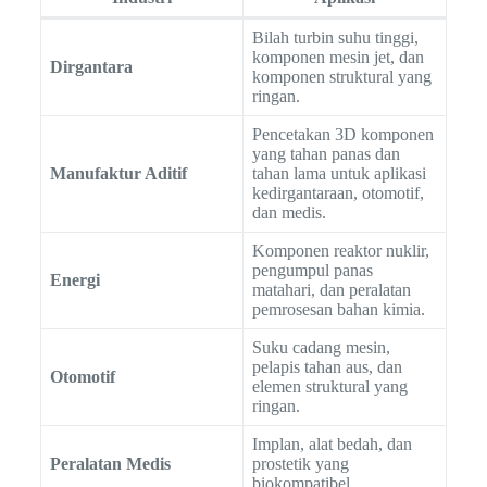
Bilah turbin suhu tinggi,
komponen mesin jet, dan
Dirgantara
komponen struktural yang
ringan.
Pencetakan 3D komponen
yang tahan panas dan
Manufaktur Aditif
tahan lama untuk aplikasi
kedirgantaraan, otomotif,
dan medis.
Komponen reaktor nuklir,
pengumpul panas
Energi
matahari, dan peralatan
pemrosesan bahan kimia.
Suku cadang mesin,
pelapis tahan aus, dan
Otomotif
elemen struktural yang
ringan.
Implan, alat bedah, dan
Peralatan Medis
prostetik yang
biokompatibel.