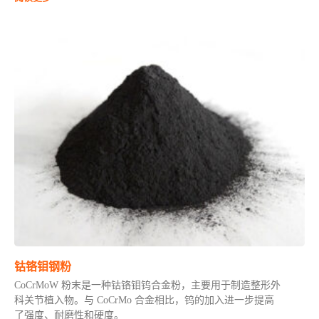
钴铬钼钢粉
CoCrMoW 粉末是一种钴铬钼钨合金粉，主要用于制造整形外
科关节植入物。与 CoCrMo 合金相比，钨的加入进一步提高
了强度、耐磨性和硬度。