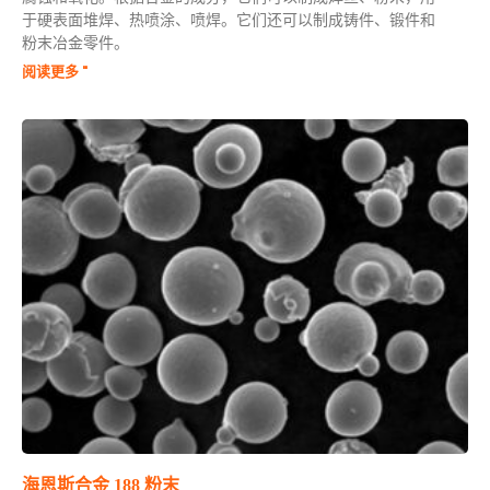
于硬表面堆焊、热喷涂、喷焊。它们还可以制成铸件、锻件和
粉末冶金零件。
阅读更多 "
海恩斯合金 188 粉末