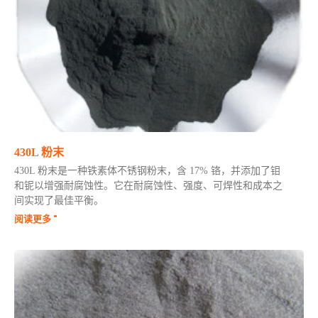
430L 粉末
430L 粉末是一种铁素体不锈钢粉末，含 17% 铬，并添加了钼
和铌以增强耐腐蚀性。它在耐腐蚀性、强度、可焊性和成本之
间实现了最佳平衡。
阅读更多 "