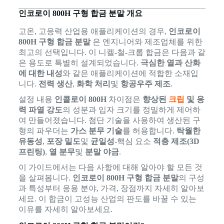
인코로이 800H 구형 합금 분말 개요
고온, 고응력 산업용 애플리케이션의 경우,
인코로이
800H 구형 합금 분말
은 엔지니어와 제조업체를 위한
최고의 선택입니다. 이 니켈-철-크롬 합금은 다음과 같
은 용도로 특별히 설계되었습니다.
극심한 열과 산화
에 대한 내성
와 같은 애플리케이션에 적합한 소재입
니다.
전력 생산
,
화학 처리
및
항공우주 제조
.
설정 내용
인콜로이 800H
차이점은
향상된
크립
및 응
력 파열 강도
의 성분과 입자 크기를 정밀하게 제어하
여 만들어졌습니다. 첨단 기술을 사용하여 생산된 구
형의 파우더는
가스 분무 기술
를 허용합니다.
탁월한
유동성
,
포장 밀도
및
균일성
-핵심 요소
적층 제조(3D
프린팅)
,
열 분무
및
분말 야금
.
이 가이드에서는 다음 사항에 대해 알아야 할 모든 것
을 살펴봅니다.
인코로이 800H 구형 합금 분말
의 구성
과 특성부터 응용 분야, 가격, 장점까지 자세히 알아보
세요. 이 합금이 고성능 산업의 판도를 바꿀 수 있는
이유를 자세히 알아보세요.