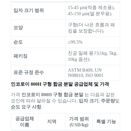
15-45 µm(적층 제조용),
입자 크기 범위
45-150 µm(열 분무용).
구형(더 나은 흐름과 패
모양
킹을 보장합니다).
순도
≥99.5%
진공 밀폐 용기(1kg, 5kg,
패키징
10kg 옵션).
ASTM B409, UN
표준 규정 준수
N08810, ISO 9001
인코로이 800H 구형 합금 분말 공급업체 및 가격
가격
인코로이 800H 구형 합금 분말
는 다음과 같은
요인에 따라 달라질 수 있습니다.
입자 크기
,
주문량
및
순도 요구 사항
.
공급업체
가격 범위
지역
특별 기능
이름
(USD/kg)