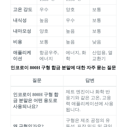
고온 강도
우수
양호
보통
내식성
높음
우수
보통
내마모성
양호
높음
보통
비용
보통
높음
낮음
애플리케
항공우주,
에너지, 화
산업용, 열
이션
에너지
학
교환기
인코로이 800H 구형 합금 분말에 대한 자주 묻는 질문
질문
답변
제트 엔진이나 화학 반
인코로이 800H 구형 합
응기와 같은 고온, 고응
금 분말은 어떤 용도로
력 애플리케이션에 사용
사용되나요?
됩니다.
구형은 제조 공정의 유
왜 구형인가요?
동성, 포장 밀도 및 균일