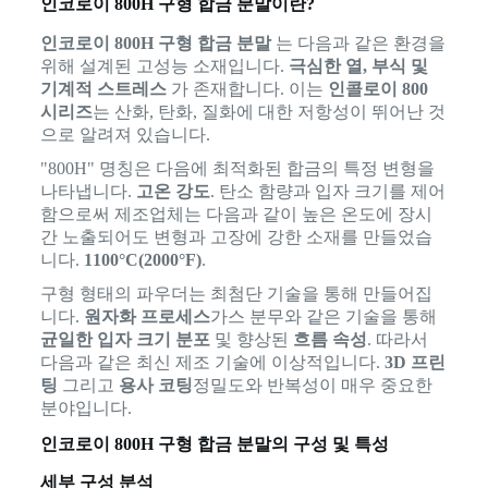
인코로이 800H 구형 합금 분말이란?
인코로이 800H 구형 합금 분말
는 다음과 같은 환경을
위해 설계된 고성능 소재입니다.
극심한 열, 부식 및
기계적 스트레스
가 존재합니다. 이는
인콜로이 800
시리즈
는 산화, 탄화, 질화에 대한 저항성이 뛰어난 것
으로 알려져 있습니다.
"800H" 명칭은 다음에 최적화된 합금의 특정 변형을
나타냅니다.
고온 강도
. 탄소 함량과 입자 크기를 제어
함으로써 제조업체는 다음과 같이 높은 온도에 장시
간 노출되어도 변형과 고장에 강한 소재를 만들었습
니다.
1100°C(2000°F)
.
구형 형태의 파우더는 최첨단 기술을 통해 만들어집
니다.
원자화 프로세스
가스 분무와 같은 기술을 통해
균일한 입자 크기 분포
및 향상된
흐름 속성
. 따라서
다음과 같은 최신 제조 기술에 이상적입니다.
3D 프린
팅
그리고
용사 코팅
정밀도와 반복성이 매우 중요한
분야입니다.
인코로이 800H 구형 합금 분말의 구성 및 특성
세부 구성 분석