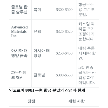
항공우주
글로벌 합
북미
$300-$500
용 고순도
금 솔루션
분말.
커스텀 파
Advanced
티클 크기
유럽
Materials
$320-$520
조정이 가
Inc.
능합니다.
대량 주문
아시아 태
아시아 태
$250-$450
시 대량 할
평양 금속
평양
인.
ISO 인증
파우더테
을 받은 산
글로벌
$300-$550
크 혁신
업용 파우
더입니다.
인코로이 800H 구형 합금 분말의 장점과 한계
장점
제한 사항