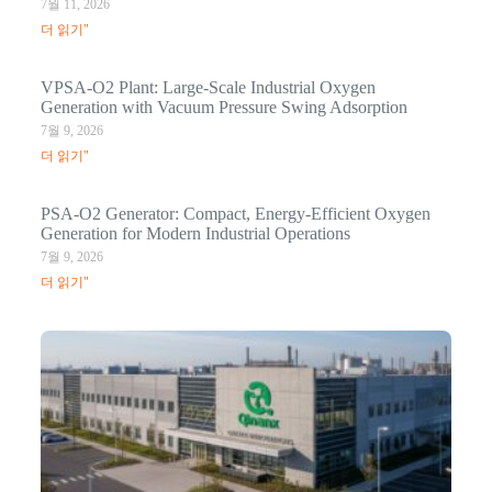
7월 11, 2026
더 읽기"
VPSA-O2 Plant: Large-Scale Industrial Oxygen
Generation with Vacuum Pressure Swing Adsorption
7월 9, 2026
더 읽기"
PSA-O2 Generator: Compact, Energy-Efficient Oxygen
Generation for Modern Industrial Operations
7월 9, 2026
더 읽기"
Q
N
Ma
C
In
1월
더