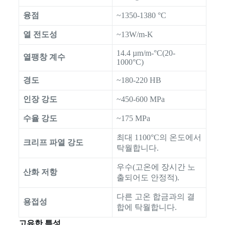
융점
~1350-1380 °C
열 전도성
~13W/m-K
14.4 µm/m-°C(20-
열팽창 계수
1000°C)
경도
~180-220 HB
인장 강도
~450-600 MPa
수율 강도
~175 MPa
최대 1100°C의 온도에서
크리프 파열 강도
탁월합니다.
우수(고온에 장시간 노
산화 저항
출되어도 안정적).
다른 고온 합금과의 결
용접성
합에 탁월합니다.
고유한 특성