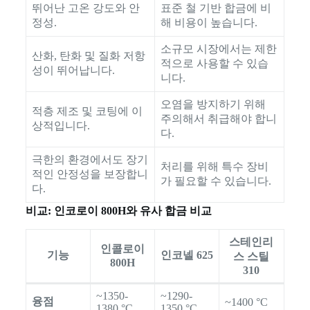
뛰어난 고온 강도와 안
표준 철 기반 합금에 비
정성.
해 비용이 높습니다.
소규모 시장에서는 제한
산화, 탄화 및 질화 저항
적으로 사용할 수 있습
성이 뛰어납니다.
니다.
오염을 방지하기 위해
적층 제조 및 코팅에 이
주의해서 취급해야 합니
상적입니다.
다.
극한의 환경에서도 장기
처리를 위해 특수 장비
적인 안정성을 보장합니
가 필요할 수 있습니다.
다.
비교: 인코로이 800H와 유사 합금 비교
스테인리
인콜로이
기능
인코넬 625
스 스틸
800H
310
~1350-
~1290-
융점
~1400 °C
1380 °C
1350 °C