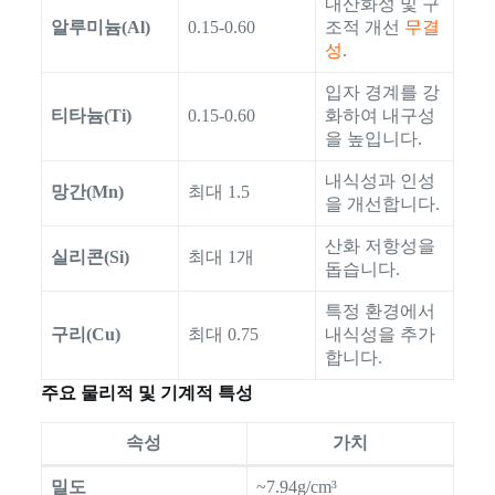
내산화성 및 구
알루미늄(Al)
0.15-0.60
조적 개선
무결
성
.
입자 경계를 강
티타늄(Ti)
0.15-0.60
화하여 내구성
을 높입니다.
내식성과 인성
망간(Mn)
최대 1.5
을 개선합니다.
산화 저항성을
실리콘(Si)
최대 1개
돕습니다.
특정 환경에서
구리(Cu)
최대 0.75
내식성을 추가
합니다.
주요 물리적 및 기계적 특성
속성
가치
밀도
~7.94g/cm³