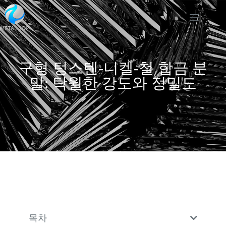
구형 텅스텐-니켈-철 합금 분
말: 탁월한 강도와 정밀도
목차