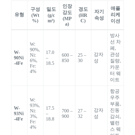
인장
애플
구성
밀도
경도
자기
강도
유형
리케
(Wt
(g/c
(HR
속성
(MP
%)
m³)
C)
이션
a)
방사
선 차
W:
폐,
90%,
W-
17.0
강자
관성
Ni:
600 –
25 –
90Ni
–
6%,
850
30
성
질량,
-4Fe
18.5
Fe:
카운
4%
터 웨
이트
항공
우주
W:
부품,
93%,
W-
17.5
강자
진동
Ni:
700 –
27 –
93Ni
–
3%,
900
32
성
감쇠,
-4Fe
18.8
Fe:
밸런
4%
스 웨