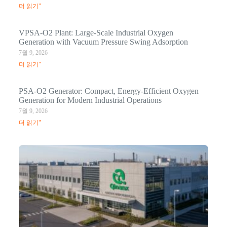
더 읽기"
VPSA-O2 Plant: Large-Scale Industrial Oxygen
Generation with Vacuum Pressure Swing Adsorption
7월 9, 2026
더 읽기"
PSA-O2 Generator: Compact, Energy-Efficient Oxygen
Generation for Modern Industrial Operations
7월 9, 2026
더 읽기"
Q
N
Ma
C
In
1월
더