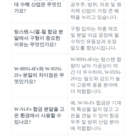
대 수혜 산업은 무엇인
공우주, 방위, 의료 및 원
가요?
자력 산업이 가장 큰 혜
택을 누리고 있습니다.
구형 입자는 적층 제조
텅스텐-니켈-철 합금 분
및 분말 야금 공정에 필
말에서 구형이 중요한
수적인 유동성과 포장
이유는 무엇인가요?
밀도를 향상시킵니다.
W-90Ni-4Fe는 텅스텐 함
량이 낮아 가공성이 약
W-90Ni-4Fe와 W-95Ni-
간 더 우수하며, W-95Ni-
2Fe 분말의 차이점은 무
2Fe는 밀도와 강도가 높
엇인가요?
아 고응력 응용 분야에
더 적합합니다.
예, W-Ni-Fe 합금은 기계
W-Ni-Fe 합금 분말을 고
적 특성을 잃지 않고 고
온 환경에서 사용할 수
온을 견딜 수 있어 항공
있나요?
우주 및 방위 산업 분야
에 적합합니다.