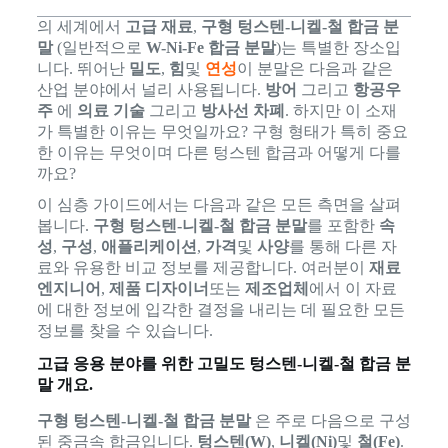
의 세계에서
고급 재료
,
구형 텅스텐-니켈-철 합금 분
말
(일반적으로
W-Ni-Fe 합금 분말
)는 특별한 장소입
니다. 뛰어난
밀도
,
힘
및
연성
이 분말은 다음과 같은
산업 분야에서 널리 사용됩니다.
방어
그리고
항공우
주
에
의료 기술
그리고
방사선 차폐
. 하지만 이 소재
가 특별한 이유는 무엇일까요? 구형 형태가 특히 중요
한 이유는 무엇이며 다른 텅스텐 합금과 어떻게 다를
까요?
이 심층 가이드에서는 다음과 같은 모든 측면을 살펴
봅니다.
구형 텅스텐-니켈-철 합금 분말
를 포함한
속
성
,
구성
,
애플리케이션
,
가격
및
사양
를 통해 다른 자
료와 유용한 비교 정보를 제공합니다. 여러분이
재료
엔지니어
,
제품 디자이너
또는
제조업체
에서 이 자료
에 대한 정보에 입각한 결정을 내리는 데 필요한 모든
정보를 찾을 수 있습니다.
고급 응용 분야를 위한 고밀도 텅스텐-니켈-철 합금 분
말 개요.
구형 텅스텐-니켈-철 합금 분말
은 주로 다음으로 구성
된 중금속 합금입니다.
텅스텐(W)
,
니켈(Ni)
및
철(Fe)
.