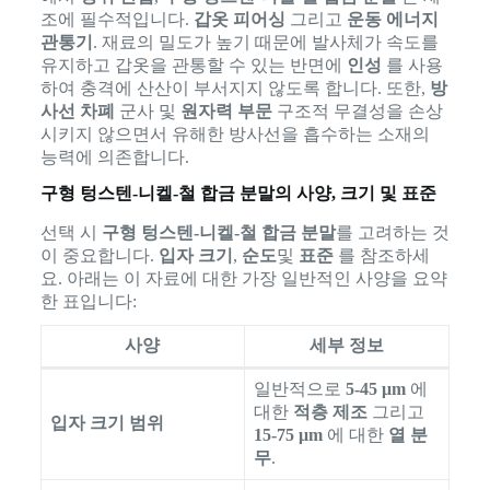
조에 필수적입니다.
갑옷 피어싱
그리고
운동 에너지
관통기
. 재료의 밀도가 높기 때문에 발사체가 속도를
유지하고 갑옷을 관통할 수 있는 반면에
인성
를 사용
하여 충격에 산산이 부서지지 않도록 합니다. 또한,
방
사선 차폐
군사 및
원자력 부문
구조적 무결성을 손상
시키지 않으면서 유해한 방사선을 흡수하는 소재의
능력에 의존합니다.
구형 텅스텐-니켈-철 합금 분말의 사양, 크기 및 표준
선택 시
구형 텅스텐-니켈-철 합금 분말
를 고려하는 것
이 중요합니다.
입자 크기
,
순도
및
표준
를 참조하세
요. 아래는 이 자료에 대한 가장 일반적인 사양을 요약
한 표입니다:
사양
세부 정보
일반적으로
5-45 μm
에
대한
적층 제조
그리고
입자 크기 범위
15-75 μm
에 대한
열 분
무
.