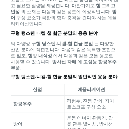
고 필요한 질량을 제공합니다. 마찬가지로
힘
그리고
인성
의 소재는 다음과 같은 용도에 이상적입니다.
방
어
구성 요소가 극한의 힘과 충격을 견뎌야 하는 애플
리케이션입니다.
구형 텅스텐-니켈-철 합금 분말의 응용 분야
의 다양성
구형 텅스텐-니켈-철 합금 분말
는 다양한
산업 분야에 적합합니다. 다음과 같은 독특한 조합으
로
밀도
,
힘
및
내식성
에서 다음과 같은 모든 용도로
사용할 수 있습니다.
방사선 차폐
에
고성능 항공우주
부품
.
구형 텅스텐-니켈-철 합금 분말의 일반적인 응용 분야
:
산업
애플리케이션
평형추, 진동 감쇠, 자이
항공우주
로스코프 구성 요소
운동 에너지 관통기, 갑
방어
옷 관통 발사체, 방사선