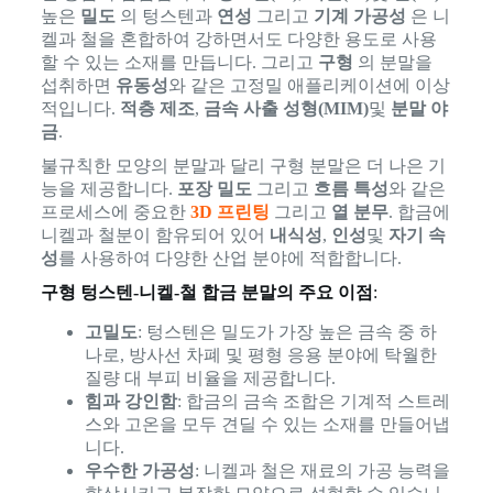
높은
밀도
의 텅스텐과
연성
그리고
기계 가공성
은 니
켈과 철을 혼합하여 강하면서도 다양한 용도로 사용
할 수 있는 소재를 만듭니다. 그리고
구형
의 분말을
섭취하면
유동성
와 같은 고정밀 애플리케이션에 이상
적입니다.
적층 제조
,
금속 사출 성형(MIM)
및
분말 야
금
.
불규칙한 모양의 분말과 달리 구형 분말은 더 나은 기
능을 제공합니다.
포장 밀도
그리고
흐름 특성
와 같은
프로세스에 중요한
3D 프린팅
그리고
열 분무
. 합금에
니켈과 철분이 함유되어 있어
내식성
,
인성
및
자기 속
성
를 사용하여 다양한 산업 분야에 적합합니다.
구형 텅스텐-니켈-철 합금 분말의 주요 이점
:
고밀도
: 텅스텐은 밀도가 가장 높은 금속 중 하
나로, 방사선 차폐 및 평형 응용 분야에 탁월한
질량 대 부피 비율을 제공합니다.
힘과 강인함
: 합금의 금속 조합은 기계적 스트레
스와 고온을 모두 견딜 수 있는 소재를 만들어냅
니다.
우수한 가공성
: 니켈과 철은 재료의 가공 능력을