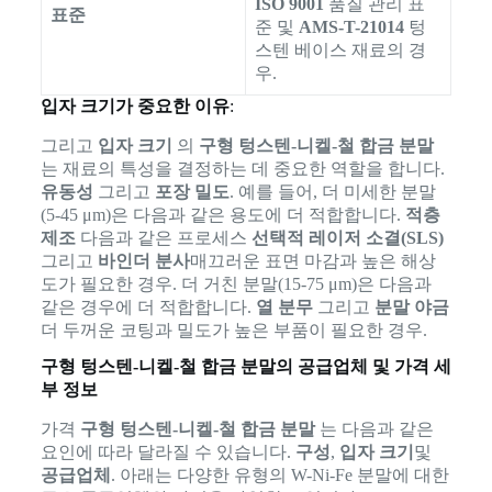
ISO 9001
품질 관리 표
표준
준 및
AMS-T-21014
텅
스텐 베이스 재료의 경
우.
입자 크기가 중요한 이유
:
그리고
입자 크기
의
구형 텅스텐-니켈-철 합금 분말
는 재료의 특성을 결정하는 데 중요한 역할을 합니다.
유동성
그리고
포장 밀도
. 예를 들어, 더 미세한 분말
(5-45 μm)은 다음과 같은 용도에 더 적합합니다.
적층
제조
다음과 같은 프로세스
선택적 레이저 소결(SLS)
그리고
바인더 분사
매끄러운 표면 마감과 높은 해상
도가 필요한 경우. 더 거친 분말(15-75 μm)은 다음과
같은 경우에 더 적합합니다.
열 분무
그리고
분말 야금
더 두꺼운 코팅과 밀도가 높은 부품이 필요한 경우.
구형 텅스텐-니켈-철 합금 분말의 공급업체 및 가격 세
부 정보
가격
구형 텅스텐-니켈-철 합금 분말
는 다음과 같은
요인에 따라 달라질 수 있습니다.
구성
,
입자 크기
및
공급업체
. 아래는 다양한 유형의 W-Ni-Fe 분말에 대한