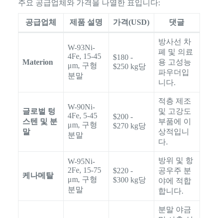
주요 공급업체와 가격을 나열한 표입니다:
공급업체
제품 설명
가격(USD)
댓글
방사선 차
W-93Ni-
폐 및 의료
4Fe, 15-45
$180 -
Materion
용 고성능
μm, 구형
$250 kg당
파우더입
분말
니다.
적층 제조
W-90Ni-
글로벌 텅
및 고강도
4Fe, 5-45
$200 -
스텐 및 분
부품에 이
μm, 구형
$270 kg당
말
상적입니
분말
다.
방위 및 항
W-95Ni-
2Fe, 15-75
$220 -
공우주 분
케나메탈
μm, 구형
$300 kg당
야에 적합
분말
합니다.
분말 야금