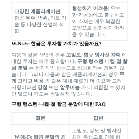
형성하기 어려움
: 우수
다양한 애플리케이션
:
한 가공성에도 불구하고
항공 우주, 방위, 의료 기
이 소재는 매우 복잡한
술 등 다양한 산업에 적
모양으로 성형하기 어려
합
울 수 있습니다.
W-Ni-Fe 합금은 투자할 가치가 있을까요?
:
다음과 같은 산업의 경우
고밀도
,
힘
및
방사선 차폐
에
대한 투자는 매우 중요합니다.
구형 텅스텐-니켈-철 합
금 분말
는 장기적인 성능으로 정당화되는 경우가 많
습니다. 그러나 다음과 같은 애플리케이션의 경우
무
게
그리고
비용
와 같은 대체 재료가 더 중요한 고려
사항이라면
강철
또는
알루미늄
가 더 적합할 수 있지
만 밀도나 강도는 동일하지 않습니다.
구형 텅스텐-니켈-철 합금 분말에 대한 FAQ
질문
답변
고밀도, 강도 및 방사선
W-Ni-Fe 합금 분말의 최
차폐 특성으로 인해 항