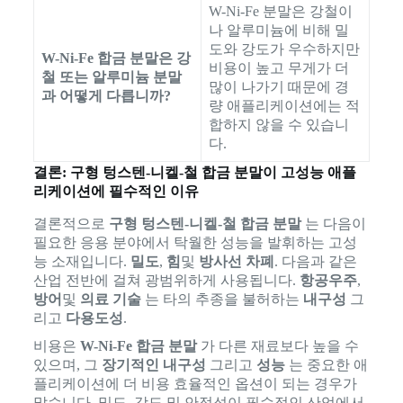
W-Ni-Fe 분말은 강철이
나 알루미늄에 비해 밀
도와 강도가 우수하지만
W-Ni-Fe 합금 분말은 강
비용이 높고 무게가 더
철 또는 알루미늄 분말
많이 나가기 때문에 경
과 어떻게 다릅니까?
량 애플리케이션에는 적
합하지 않을 수 있습니
다.
결론: 구형 텅스텐-니켈-철 합금 분말이 고성능 애플
리케이션에 필수적인 이유
결론적으로
구형 텅스텐-니켈-철 합금 분말
는 다음이
필요한 응용 분야에서 탁월한 성능을 발휘하는 고성
능 소재입니다.
밀도
,
힘
및
방사선 차폐
. 다음과 같은
산업 전반에 걸쳐 광범위하게 사용됩니다.
항공우주
,
방어
및
의료 기술
는 타의 추종을 불허하는
내구성
그
리고
다용도성
.
비용은
W-Ni-Fe 합금 분말
가 다른 재료보다 높을 수
있으며, 그
장기적인 내구성
그리고
성능
는 중요한 애
플리케이션에 더 비용 효율적인 옵션이 되는 경우가
많습니다. 밀도, 강도 및 안정성이 필수적인 산업에서