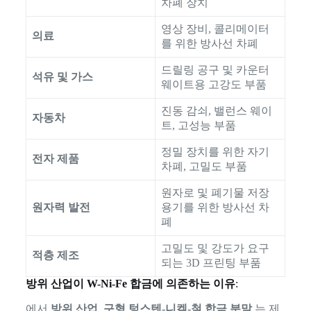
차폐 장치
영상 장비, 콜리메이터
의료
를 위한 방사선 차폐
드릴링 공구 및 카운터
석유 및 가스
웨이트용 고강도 부품
진동 감쇠, 밸런스 웨이
자동차
트, 고성능 부품
정밀 장치를 위한 자기
전자 제품
차폐, 고밀도 부품
원자로 및 폐기물 저장
원자력 발전
용기를 위한 방사선 차
폐
고밀도 및 강도가 요구
적층 제조
되는 3D 프린팅 부품
방위 산업이 W-Ni-Fe 합금에 의존하는 이유
:
에서
방위 산업
,
구형 텅스텐-니켈-철 합금 분말
는 제