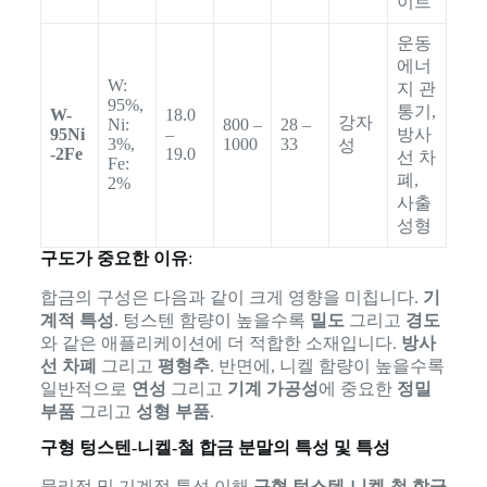
이트
운동
에너
W:
지 관
95%,
통기,
W-
18.0
강자
Ni:
800 –
28 –
95Ni
–
방사
3%,
1000
33
성
-2Fe
19.0
선 차
Fe:
폐,
2%
사출
성형
구도가 중요한 이유
:
합금의 구성은 다음과 같이 크게 영향을 미칩니다.
기
계적 특성
. 텅스텐 함량이 높을수록
밀도
그리고
경도
와 같은 애플리케이션에 더 적합한 소재입니다.
방사
선 차폐
그리고
평형추
. 반면에, 니켈 함량이 높을수록
일반적으로
연성
그리고
기계 가공성
에 중요한
정밀
부품
그리고
성형 부품
.
구형 텅스텐-니켈-철 합금 분말의 특성 및 특성
물리적 및 기계적 특성 이해
구형 텅스텐-니켈-철 합금