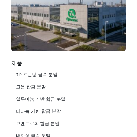
N
Ma
C
In
1월
더
제품
3D 프린팅 금속 분말
고온 합금 분말
알루미늄 기반 합금 분말
티타늄 기반 합금 분말
고엔트로피 합금 분말
내화성 금속 분말