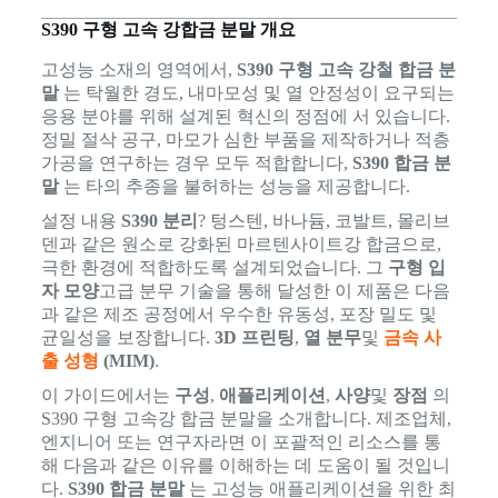
S390 구형 고속 강합금 분말 개요
고성능 소재의 영역에서,
S390 구형 고속 강철 합금 분
말
는 탁월한 경도, 내마모성 및 열 안정성이 요구되는
응용 분야를 위해 설계된 혁신의 정점에 서 있습니다.
정밀 절삭 공구, 마모가 심한 부품을 제작하거나 적층
가공을 연구하는 경우 모두 적합합니다,
S390 합금 분
말
는 타의 추종을 불허하는 성능을 제공합니다.
설정 내용
S390 분리
? 텅스텐, 바나듐, 코발트, 몰리브
덴과 같은 원소로 강화된 마르텐사이트강 합금으로,
극한 환경에 적합하도록 설계되었습니다. 그
구형 입
자 모양
고급 분무 기술을 통해 달성한 이 제품은 다음
과 같은 제조 공정에서 우수한 유동성, 포장 밀도 및
균일성을 보장합니다.
3D 프린팅
,
열 분무
및
금속 사
출 성형
(MIM)
.
이 가이드에서는
구성
,
애플리케이션
,
사양
및
장점
의
S390 구형 고속강 합금 분말을 소개합니다. 제조업체,
엔지니어 또는 연구자라면 이 포괄적인 리소스를 통
해 다음과 같은 이유를 이해하는 데 도움이 될 것입니
다.
S390 합금 분말
는 고성능 애플리케이션을 위한 최