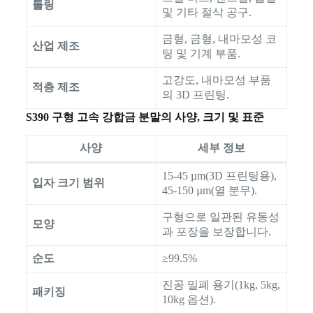
툴링
및 기타 절삭 공구.
금형, 금형, 내마모성 코
산업 제조
팅 및 기계 부품.
고강도, 내마모성 부품
적층 제조
의 3D 프린팅.
S390 구형 고속 강합금 분말의 사양, 크기 및 표준
사양
세부 정보
15-45 µm(3D 프린팅용),
입자 크기 범위
45-150 µm(열 분무).
구형으로 일관된 유동성
모양
과 포장을 보장합니다.
순도
≥99.5%
진공 밀폐 용기(1kg, 5kg,
패키징
10kg 옵션).