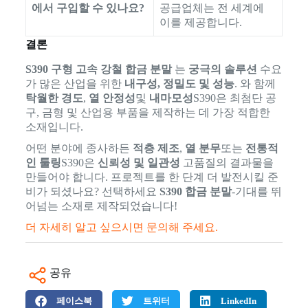
에서 구입할 수 있나요?
공급업체는 전 세계에
이를 제공합니다.
결론
S390 구형 고속 강철 합금 분말
는
궁극의 솔루션
수요
가 많은 산업을 위한
내구성, 정밀도 및 성능
. 와 함께
탁월한 경도
,
열 안정성
및
내마모성
S390은 최첨단 공
구, 금형 및 산업용 부품을 제작하는 데 가장 적합한
소재입니다.
어떤 분야에 종사하든
적층 제조
,
열 분무
또는
전통적
인 툴링
S390은
신뢰성 및 일관성
고품질의 결과물을
만들어야 합니다. 프로젝트를 한 단계 더 발전시킬 준
비가 되셨나요? 선택하세요
S390 합금 분말
-기대를 뛰
어넘는 소재로 제작되었습니다!
더 자세히 알고 싶으시면 문의해 주세요.
공유
페이스북
트위터
LinkedIn