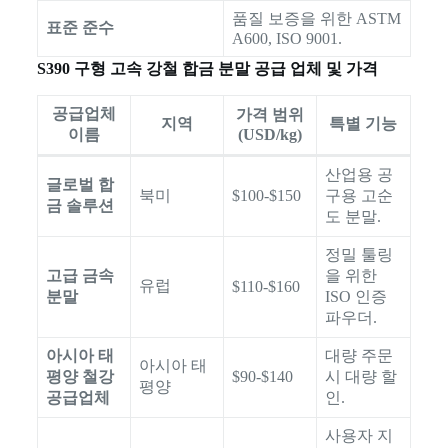
품질 보증을 위한 ASTM
표준 준수
A600, ISO 9001.
S390 구형 고속 강철 합금 분말 공급 업체 및 가격
공급업체
가격 범위
지역
특별 기능
이름
(USD/kg)
산업용 공
글로벌 합
북미
$100-$150
구용 고순
금 솔루션
도 분말.
정밀 툴링
고급 금속
을 위한
유럽
$110-$160
분말
ISO 인증
파우더.
아시아 태
대량 주문
아시아 태
평양 철강
$90-$140
시 대량 할
평양
공급업체
인.
사용자 지