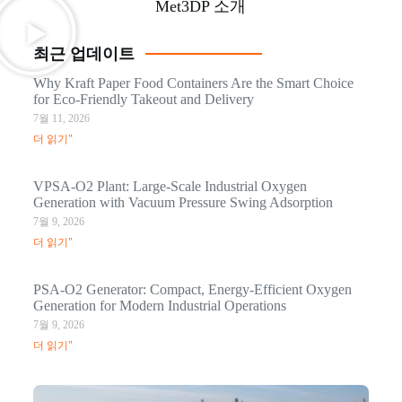
Met3DP 소개
최근 업데이트
Why Kraft Paper Food Containers Are the Smart Choice
for Eco-Friendly Takeout and Delivery
7월 11, 2026
더 읽기"
VPSA-O2 Plant: Large-Scale Industrial Oxygen
Generation with Vacuum Pressure Swing Adsorption
7월 9, 2026
더 읽기"
PSA-O2 Generator: Compact, Energy-Efficient Oxygen
Generation for Modern Industrial Operations
7월 9, 2026
더 읽기"
Q