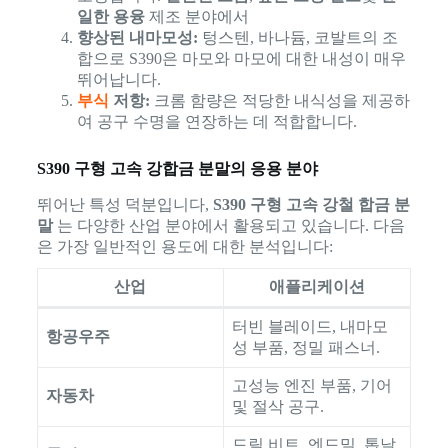
일한 용융
제조 분야에서
향상된 내마모성:
텅스텐, 바나듐, 코발트의 조
합으로 S390은 마모와 마모에 대한 내성이 매우
뛰어납니다.
부식
저항:
크롬 함량은 적당한 내식성을 제공하
여 공구 수명을 연장하는 데 적합합니다.
S390 구형 고속 강합금 분말의 응용 분야
뛰어난 특성 덕분입니다,
S390 구형 고속 강철 합금 분
말
는 다양한 산업 분야에서 활용되고 있습니다. 다음
은 가장 일반적인 용도에 대한 분석입니다:
산업
애플리케이션
터빈 블레이드, 내마모
항공우주
성 부품, 정밀 패스너.
고성능 엔진 부품, 기어
자동차
및 절삭 공구.
드릴 비트, 엔드밀, 톱날