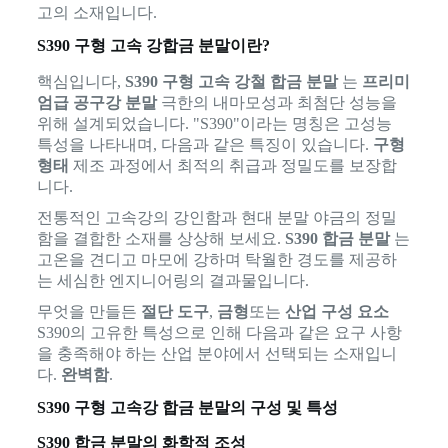
고의 소재입니다.
S390 구형 고속 강합금 분말이란?
핵심입니다,
S390 구형 고속 강철 합금 분말
는
프리미
엄급 공구강 분말
극한의 내마모성과 최첨단 성능을
위해 설계되었습니다. "S390"이라는 명칭은 고성능
특성을 나타내며, 다음과 같은 특징이 있습니다.
구형
형태
제조 과정에서 최적의 취급과 정밀도를 보장합
니다.
전통적인 고속강의 강인함과 현대 분말 야금의 정밀
함을 결합한 소재를 상상해 보세요.
S390 합금 분말
는
고온을 견디고 마모에 강하며 탁월한 경도를 제공하
는 세심한 엔지니어링의 결과물입니다.
무엇을 만들든
절단 도구
,
금형
또는
산업 구성 요소
S390의 고유한 특성으로 인해 다음과 같은 요구 사항
을 충족해야 하는 산업 분야에서 선택되는 소재입니
다.
완벽함
.
S390 구형 고속강 합금 분말의 구성 및 특성
S390 합금 분말의 화학적 조성