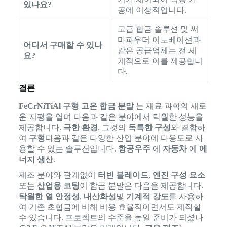
있나요?
공에 이상적입니다.
고급 합금 솔루션 및 써
마파우더 이노베이션과
어디서 구매할 수 있나
같은 공급업체는 전 세
요?
계적으로 이를 제공합니
다.
결론
FeCrNiTiAl 구형 고온 합금 분말
는 재료 과학의 새로
운 지평을 열며 다음과 같은 분야에서 탁월한 성능을
제공합니다.
극한 환경
. 그것의
독특한 구성
와 결합하
여
구형
다음과 같은 다양한 산업 분야에 다용도로 사
용할 수 있는 솔루션입니다.
항공우주
에
자동차
에
에
너지 생산
.
제조 분야와 관계없이
터빈 블레이드
,
엔진 구성 요소
또는
산업용 코팅
이 합금 분말은 다음을 제공합니다.
탁월한 열 안정성
,
내산화성
및
기계적 강도
를 사용하
여 기존 초합금에 비해 비용 효율적이면서도 제작할
수 있습니다. 프로젝트의 수준을 높일 준비가 되셨나