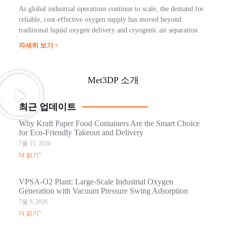
As global industrial operations continue to scale, the demand for
reliable, cost-effective oxygen supply has moved beyond
traditional liquid oxygen delivery and cryogenic air separation
자세히 보기 >
Met3DP 소개
최근 업데이트
Why Kraft Paper Food Containers Are the Smart Choice
for Eco-Friendly Takeout and Delivery
7월 11, 2026
더 읽기"
VPSA-O2 Plant: Large-Scale Industrial Oxygen
Generation with Vacuum Pressure Swing Adsorption
7월 9, 2026
더 읽기"