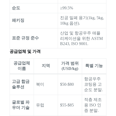
순도
≥99.5%
진공 밀폐 용기(1kg, 5kg,
패키징
10kg 옵션).
산업 및 항공우주 애플
표준 규정 준수
리케이션을 위한 ASTM
B243, ISO 9001.
공급업체 및 가격
공급업체
가격 범위
지역
특별 기능
이름
(USD/kg)
항공우주
고급 합금
북미
$50-$80
코팅용 고
솔루션
순도 분말.
적층 제조
글로벌 파
유럽
$55-$85
용 ISO 인
우더 기술
증 분말.