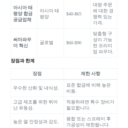
대량 주문
아시아 태
아시아 태
에 대한 경
평양 합금
$40-$65
평양
쟁력 있는
공급업체
가격.
맞춤형 구
써마파우
성이 가능
글로벌
$60-$90
더 혁신
한 프리미
엄 파우더.
장점과 한계
장점
제한 사항
표준 합금에 비해 높은
우수한 산화 및 내식성.
비용.
고급 제조를 위한 뛰어
적용하려면 특수 장비가
난 유동성.
필요합니다.
융합 또는 스프레이 후
높은 열 안정성과 강도.
가공성이 제한됩니다.