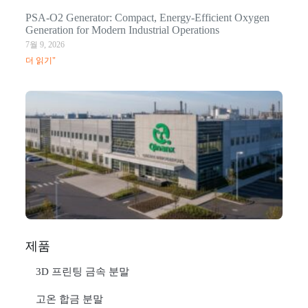
PSA-O2 Generator: Compact, Energy-Efficient Oxygen
Generation for Modern Industrial Operations
7월 9, 2026
더 읽기"
Q
N
Ma
C
In
1월
더
제품
3D 프린팅 금속 분말
고온 합금 분말