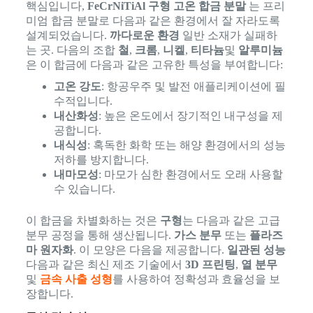
핵심입니다,
FeCrNiTiAl 구형 고온 합금 분말
는 프리
미엄 합금 분말로 다음과 같은 환경에서 잘 자라도록
설계되었습니다.
까다로운 환경
일반 소재가 실패하
는 곳. 다음의 조합
철
,
크롬
,
니켈
,
티타늄
및
알루미늄
은 이 합금에 다음과 같은 고유한 특성을 부여합니다:
고온 강도
: 항공우주 및 발전 애플리케이션에 필
수적입니다.
내산화성
: 높은 온도에서 장기적인 내구성을 제
공합니다.
내식성
: 혹독한 화학 또는 해양 환경에서의 성능
저하를 방지합니다.
내마모성
: 마모가 심한 환경에서도 오래 사용할
수 있습니다.
이 합금을 차별화하는 것은
구형
는 다음과 같은 고급
분무 공정을 통해 생산됩니다.
가스 분무
또는
플라즈
마 원자화
. 이 모양은 다음을 제공합니다.
일관된 성능
다음과 같은 최신 제조 기술에서
3D 프린팅
,
열 분무
및
금속 사출 성형
를 사용하여 정확성과 효율성을 보
장합니다.