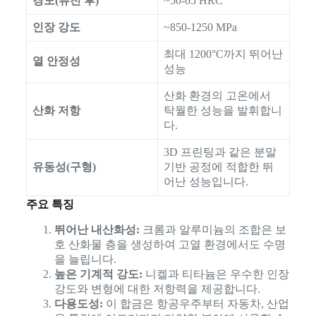
경도(퓨전 후)
~50-65 HRC
인장 강도
~850-1250 MPa
최대 1200°C까지 뛰어난
열 안정성
성능
산화 환경의 고온에서
산화 저항
탁월한 성능을 발휘합니
다.
3D 프린팅과 같은 분말
유동성(구형)
기반 공정에 적합한 뛰
어난 성능입니다.
주요 특징
뛰어난 내산화성:
크롬과 알루미늄의 조합은 보
호 산화물 층을 생성하여 고열 환경에서도 수명
을 늘립니다.
높은 기계적 강도:
니켈과 티타늄은 우수한 인장
강도와 변형에 대한 저항력을 제공합니다.
다용도성:
이 합금은 항공우주부터 자동차, 산업