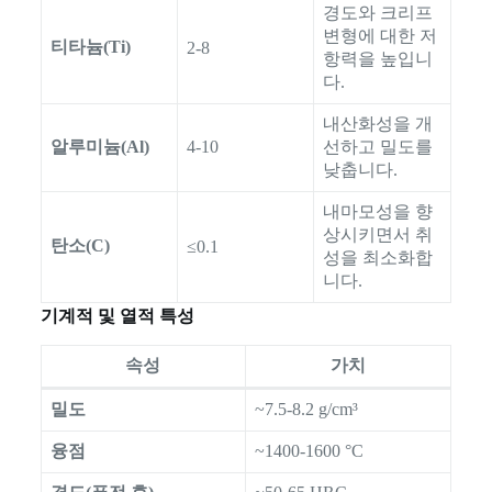
경도와 크리프
변형에 대한 저
티타늄(Ti)
2-8
항력을 높입니
다.
내산화성을 개
알루미늄(Al)
4-10
선하고 밀도를
낮춥니다.
내마모성을 향
상시키면서 취
탄소(C)
≤0.1
성을 최소화합
니다.
기계적 및 열적 특성
속성
가치
밀도
~7.5-8.2 g/cm³
융점
~1400-1600 °C