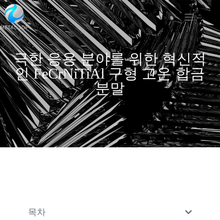
극한 응용 분야를 위한 혁신적
인 FeCrNiTiAl 구형 고온 합금
분말
목차