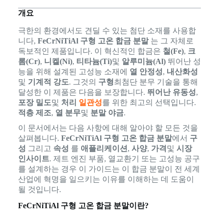
개요
극한의 환경에서도 견딜 수 있는 첨단 소재를 사용합
니다,
FeCrNiTiAl 구형 고온 합금 분말
는 그 자체로
독보적인 제품입니다. 이 혁신적인 합금은
철(Fe)
,
크
롬(Cr)
,
니켈(Ni)
,
티타늄(Ti)
및
알루미늄(Al)
뛰어난 성
능을 위해 설계된 고성능 소재에
열 안정성
,
내산화성
및
기계적 강도
. 그것의
구형
최첨단 분무 기술을 통해
달성한 이 제품은 다음을 보장합니다.
뛰어난 유동성
,
포장 밀도
및
처리
일관성
를 위한 최고의 선택입니다.
적층 제조
,
열 분무
및
분말 야금
.
이 문서에서는 다음 사항에 대해 알아야 할 모든 것을
살펴봅니다.
FeCrNiTiAl 구형 고온 합금 분말
에서
구
성
그리고
속성
를
애플리케이션
,
사양
,
가격
및
시장
인사이트
. 제트 엔진 부품, 열교환기 또는 고성능 공구
를 설계하는 경우 이 가이드는 이 합금 분말이 전 세계
산업에 혁명을 일으키는 이유를 이해하는 데 도움이
될 것입니다.
FeCrNiTiAl 구형 고온 합금 분말이란?