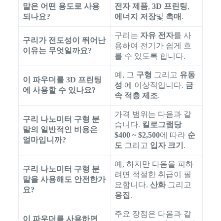
말은 어떤 용도로 사용
전자 제품
,
3D 프린팅
,
되나요?
에너지 저장
및
촉매
.
구리는
자유 전자
를 사
구리가 전도성이 뛰어난
용하여 전기가 쉽게 흐
이유는 무엇일까요?
를 수 있도록 합니다.
예, 그
구형
그리고
유동
이 파우더를 3D 프린팅
성
에 이상적입니다.
금
에 사용할 수 있나요?
속 적층 제조
.
가격 범위는 다음과 같
구리 나노미터 구형 분
습니다.
킬로그램당
말의 일반적인 비용은
$400 ~ $2,500
에 따라
순
얼마입니까?
도
그리고
입자 크기
.
예, 하지만 다음을 피하
구리 나노미터 구형 분
려면 적절한 취급이 필
말을 사용해도 안전한가
요합니다.
산화
그리고
요?
응집
.
주요 장점은 다음과 같
이 파우더를 사용하면