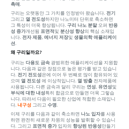
촉매
.
구리는 오랫동안 그 가치를 인정받아 왔습니다.
전기
그리고
열 전도성
하지만 나노미터 단위로 축소하면
그 특성이 더욱 향상됩니다.
구리 나노 분말
오퍼
반응
성 증가
개선됨
표면적
및
분산성 향상
의 핵심 소재입
니다.
전자 제품
,
에너지 저장
및
생물의학 애플리케이
션
.
왜 구리일까요?
구리는
다용도 금속
광범위한 애플리케이션을 지원합
니다. 다음과 같은 장점으로 높은 평가를 받고 있습니
다.
전기 전도성
은에 이어 두 번째로 많이 함유되어 있
으며
열 전도성
에 이상적입니다.
열 방출
전자제품에
사용됩니다. 다른 금속과 달리 구리는
연성
,
유연성
및
부식에 대한 내성
특히 합금으로 만들면 더욱 그렇습
니다. 따라서 다음이 필요한 산업에 적합한 소재입니
다.
내구성
그리고
수명
.
이제 구리를 다음과 같이 축소하면
나노 입자
를 사용
하면 완전히 새로운 차원의 성능을 발휘할 수 있습니
다. 그리고
표면적 증가
입자의
향상된 반응성
만들기