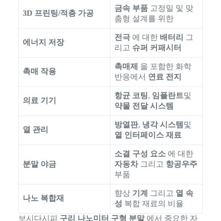
금속 부품
고정밀 및 맞
3D 프린팅/적층 가공
춤형 설계를 위한
전극
에 대한
배터리
그
에너지 저장
리고
슈퍼 커패시터
촉매제
을 포함한 화학
촉매 작용
반응에서
연료 전지
항균 코팅
,
임플란트
및
의료 기기
약물 전달 시스템
방열판
,
냉각 시스템
및
열 관리
열 인터페이스 재료
소결 구성 요소
에 대한
분말 야금
자동차
그리고
항공우주
부품
향상
기계
그리고
열 속
나노 복합재
성
복합 재료의 비율
보시다시피
구리 나노미터 구형 분말
에서 중요한 자