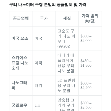
구리 나노미터 구형 분말의 공급업체 및 가격
가격 범위
공급업체
국가
재질
(kg당)
고순도 구
리 나노 파
$500 –
미국 요소
미국
$2,000
우더
(99.9%)
배터리 애
스카이스
플리케이
$450 –
프링 나노
미국
$1,800
션용 구리
소재
나노 분말
3D 프린팅
나노그래
$600 –
터키
용 구리 나
$2,200
피
노 분말
맞춤형 크
$800 –
굿펠로우
UK
기의 구리
$2,500
나노 분말