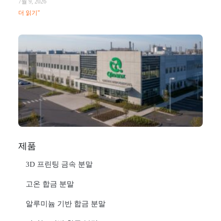
7월 9, 2026
더 읽기"
Q
N
Ma
C
In
1월
더
제품
3D 프린팅 금속 분말
고온 합금 분말
알루미늄 기반 합금 분말