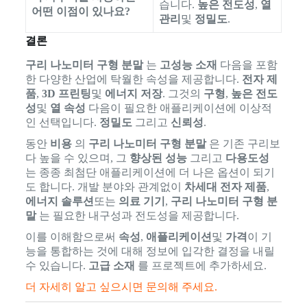
습니다.
높은 전도성
,
열
어떤 이점이 있나요?
관리
및
정밀도
.
결론
구리 나노미터 구형 분말
는
고성능 소재
다음을 포함
한 다양한 산업에 탁월한 속성을 제공합니다.
전자 제
품
,
3D 프린팅
및
에너지 저장
. 그것의
구형
,
높은 전도
성
및
열 속성
다음이 필요한 애플리케이션에 이상적
인 선택입니다.
정밀도
그리고
신뢰성
.
동안
비용
의
구리 나노미터 구형 분말
은 기존 구리보
다 높을 수 있으며, 그
향상된 성능
그리고
다용도성
는 종종 최첨단 애플리케이션에 더 나은 옵션이 되기
도 합니다. 개발 분야와 관계없이
차세대 전자 제품
,
에너지 솔루션
또는
의료 기기
,
구리 나노미터 구형 분
말
는 필요한 내구성과 전도성을 제공합니다.
이를 이해함으로써
속성
,
애플리케이션
및
가격
이 기
능을 통합하는 것에 대해 정보에 입각한 결정을 내릴
수 있습니다.
고급 소재
를 프로젝트에 추가하세요.
더 자세히 알고 싶으시면 문의해 주세요.