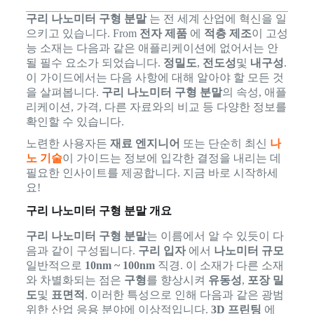
구리 나노미터 구형 분말
는 전 세계 산업에 혁신을 일
으키고 있습니다. From
전자 제품
에
적층 제조
이 고성
능 소재는 다음과 같은 애플리케이션에 없어서는 안
될 필수 요소가 되었습니다.
정밀도
,
전도성
및
내구성
.
이 가이드에서는 다음 사항에 대해 알아야 할 모든 것
을 살펴봅니다.
구리 나노미터 구형 분말
의 속성, 애플
리케이션, 가격, 다른 자료와의 비교 등 다양한 정보를
확인할 수 있습니다.
노련한 사용자든
재료 엔지니어
또는 단순히 최신
나
노 기술
이 가이드는 정보에 입각한 결정을 내리는 데
필요한 인사이트를 제공합니다. 지금 바로 시작하세
요!
구리 나노미터 구형 분말 개요
구리 나노미터 구형 분말
는 이름에서 알 수 있듯이 다
음과 같이 구성됩니다.
구리 입자
에서
나노미터 규모
일반적으로
10nm ~ 100nm
직경. 이 소재가 다른 소재
와 차별화되는 점은
구형
를 향상시켜
유동성
,
포장 밀
도
및
표면적
. 이러한 특성으로 인해 다음과 같은 광범
위한 산업 응용 분야에 이상적입니다.
3D 프린팅
에