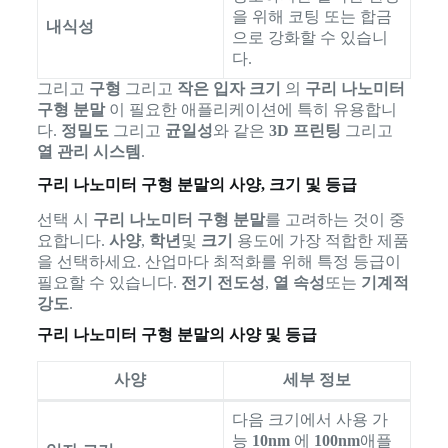
을 위해 코팅 또는 합금
내식성
으로 강화할 수 있습니
다.
그리고
구형
그리고
작은 입자 크기
의
구리 나노미터
구형 분말
이 필요한 애플리케이션에 특히 유용합니
다.
정밀도
그리고
균일성
와 같은
3D 프린팅
그리고
열 관리 시스템
.
구리 나노미터 구형 분말의 사양, 크기 및 등급
선택 시
구리 나노미터 구형 분말
를 고려하는 것이 중
요합니다.
사양
,
학년
및
크기
용도에 가장 적합한 제품
을 선택하세요. 산업마다 최적화를 위해 특정 등급이
필요할 수 있습니다.
전기 전도성
,
열 속성
또는
기계적
강도
.
구리 나노미터 구형 분말의 사양 및 등급
사양
세부 정보
다음 크기에서 사용 가
능
10nm
에
100nm
애플