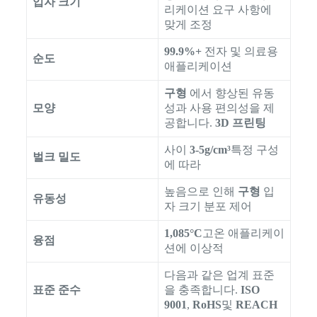
입자 크기
리케이션 요구 사항에
맞게 조정
99.9%+
전자 및 의료용
순도
애플리케이션
구형
에서 향상된 유동
모양
성과 사용 편의성을 제
공합니다.
3D 프린팅
사이
3-5g/cm³
특정 구성
벌크 밀도
에 따라
높음으로 인해
구형
입
유동성
자 크기 분포 제어
1,085°C
고온 애플리케이
융점
션에 이상적
다음과 같은 업계 표준
표준 준수
을 충족합니다.
ISO
9001
,
RoHS
및
REACH