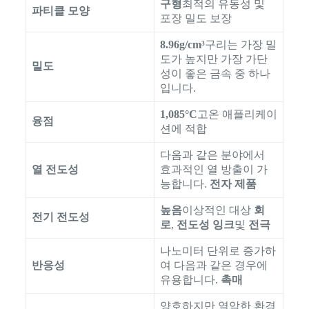
구형
최적의 유동성 및
파티클 모양
포장 밀도 보장
8.96g/cm³
구리는 가장 밀
도가 높지만 가장 가단
밀도
성이 좋은 금속 중 하나
입니다.
1,085°C
고온 애플리케이
융점
션에 적합
다음과 같은 분야에서
열 전도성
효과적인 열 방출이 가
능합니다.
전자 제품
높음
이상적인 대상
회
전기 전도성
로
,
전도성 잉크
및
전극
나노미터 단위로 증가하
반응성
여 다음과 같은 경우에
유용합니다.
촉매
양호하지만 열악한 환경