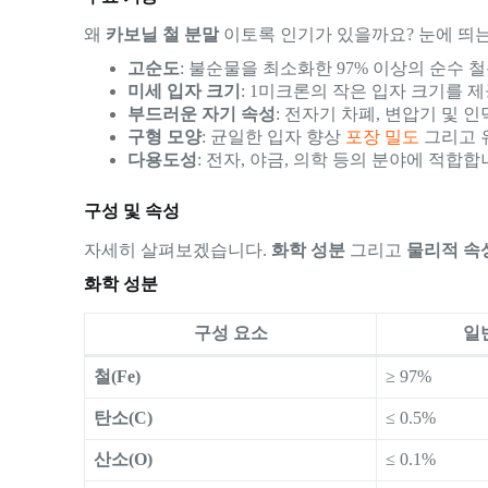
왜
카보닐 철 분말
이토록 인기가 있을까요? 눈에 띄는
고순도
: 불순물을 최소화한 97% 이상의 순수 
미세 입자 크기
: 1미크론의 작은 입자 크기를 
부드러운 자기 속성
: 전자기 차폐, 변압기 및 
구형 모양
: 균일한 입자 향상
포장 밀도
그리고 
다용도성
: 전자, 야금, 의학 등의 분야에 적합합
구성 및 속성
자세히 살펴보겠습니다.
화학 성분
그리고
물리적 속
화학 성분
구성 요소
일
철(Fe)
≥ 97%
탄소(C)
≤ 0.5%
산소(O)
≤ 0.1%