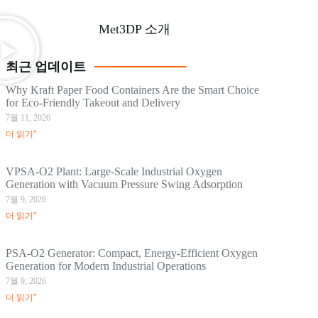
Met3DP 소개
최근 업데이트
Why Kraft Paper Food Containers Are the Smart Choice
for Eco-Friendly Takeout and Delivery
7월 11, 2026
더 읽기"
VPSA-O2 Plant: Large-Scale Industrial Oxygen
Generation with Vacuum Pressure Swing Adsorption
7월 9, 2026
더 읽기"
PSA-O2 Generator: Compact, Energy-Efficient Oxygen
Generation for Modern Industrial Operations
7월 9, 2026
더 읽기"