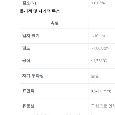
질소(N)
≤ 0.05%
물리적 및 자기적 특성
속성
입자 크기
1-10 µm
밀도
~7.86g/cm³
융점
~1,538°C
자기 투과성
높음
표면적
0.5-2.0 m²/g
유동성
구형으로 인