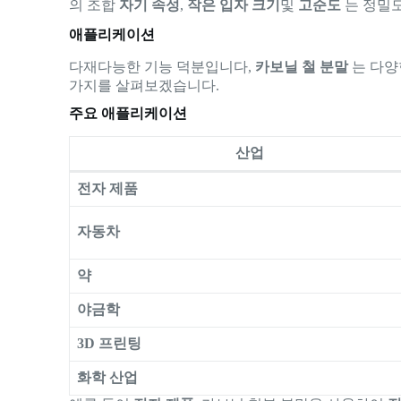
의 조합
자기 속성
,
작은 입자 크기
및
고순도
는 정밀도
애플리케이션
다재다능한 기능 덕분입니다,
카보닐 철 분말
는 다양
가지를 살펴보겠습니다.
주요 애플리케이션
산업
전자 제품
자동차
약
야금학
3D 프린팅
화학 산업