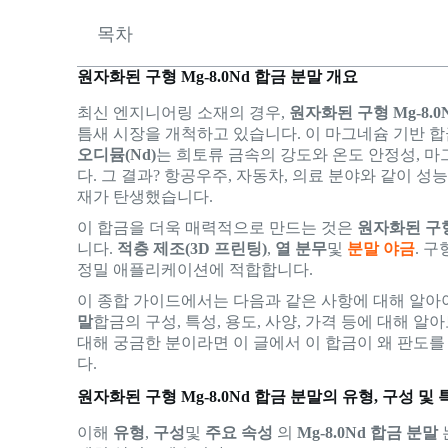
목차
원자화된 구형 Mg-8.0Nd 합금 분말 개요
최신 엔지니어링 소재의 경우,
원자화된 구형 Mg-8.0
틈새 시장을 개척하고 있습니다. 이 마그네슘 기반 
오디뮴(Nd)
는 희토류 금속의 강도와 온도 안정성, 
다. 그 결과? 항공우주, 자동차, 의료 분야와 같이 
재가 탄생했습니다.
이 합금을 더욱 매력적으로 만드는 것은
원자화된 구
니다.
적층 제조(3D 프린팅)
,
열 분무
및
분말 야금
. 
정밀 애플리케이션에 적합합니다.
이 종합 가이드에서는 다음과 같은 사항에 대해 알아
말
합금의 구성, 특성, 용도, 사양, 가격 등에 대해 
대해 궁금한 분이라면 이 글에서 이 합금이 왜 판도를
다.
원자화된 구형 Mg-8.0Nd 합금 분말의 유형, 구성 및 
이해
유형
,
구성
및
주요 속성
의
Mg-8.0Nd 합금 분말