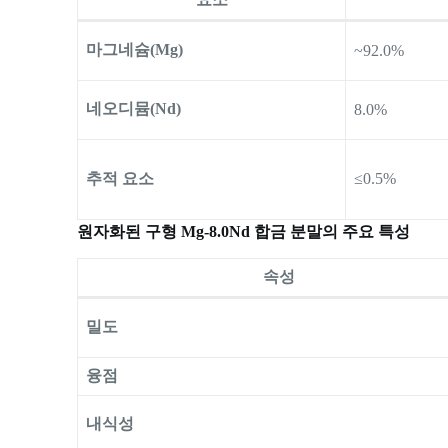
마그네슘(Mg)
~92.0%
네오디뮴(Nd)
8.0%
추적 요소
≤0.5%
원자화된 구형 Mg-8.0Nd 합금 분말의 주요 특성
속성
밀도
융점
내식성