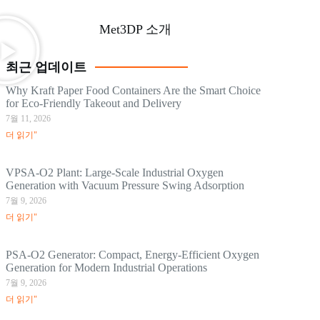
Met3DP 소개
최근 업데이트
Why Kraft Paper Food Containers Are the Smart Choice
for Eco-Friendly Takeout and Delivery
7월 11, 2026
더 읽기"
VPSA-O2 Plant: Large-Scale Industrial Oxygen
Generation with Vacuum Pressure Swing Adsorption
7월 9, 2026
더 읽기"
PSA-O2 Generator: Compact, Energy-Efficient Oxygen
Generation for Modern Industrial Operations
7월 9, 2026
더 읽기"