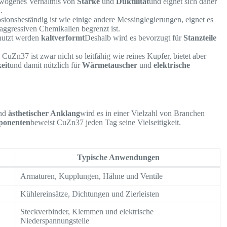
ewogenes Verhältnis von
Stärke
und
Duktilität
und eignet sich daher
n
.
osionsbeständig ist wie einige andere Messinglegierungen, eignet es
aggressiven Chemikalien begrenzt ist.
nutzt werden
kaltverformt
Deshalb wird es bevorzugt für
Stanzteile
: CuZn37 ist zwar nicht so leitfähig wie reines Kupfer, bietet aber
eit
und damit nützlich für
Wärmetauscher
und
elektrische
nd
ästhetischer Anklang
wird es in einer Vielzahl von Branchen
ponenten
beweist CuZn37 jeden Tag seine Vielseitigkeit.
Typische Anwendungen
Armaturen, Kupplungen, Hähne und Ventile
Kühlereinsätze, Dichtungen und Zierleisten
Steckverbinder, Klemmen und elektrische
Niederspannungsteile