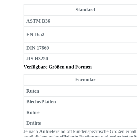
Standard
ASTM B36
EN 1652
DIN 17660
JIS H3250
Verfügbare Größen und Formen
Formular
Ruten
Bleche/Platten
Rohre
Drähte
Je nach
Anbieter
sind oft kundenspezifische Größen erhäl
ermöglichen mehr
effiziente Fertigung
und
reduzierter M