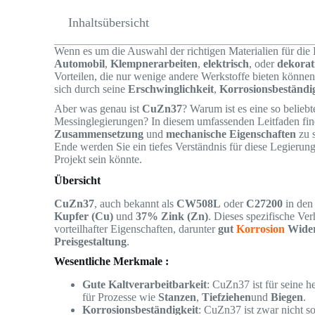
Inhaltsübersicht
Wenn es um die Auswahl der richtigen Materialien für die 
Automobil
,
Klempnerarbeiten
,
elektrisch
, oder
dekorat
Vorteilen, die nur wenige andere Werkstoffe bieten könn
sich durch seine
Erschwinglichkeit
,
Korrosionsbeständi
Aber was genau ist
CuZn37
? Warum ist es eine so belieb
Messinglegierungen? In diesem umfassenden Leitfaden fin
Zusammensetzung
und
mechanische Eigenschaften
zu 
Ende werden Sie ein tiefes Verständnis für diese Legierung
Projekt sein könnte.
Übersicht
CuZn37
, auch bekannt als
CW508L
oder
C27200
in den 
Kupfer (Cu)
und
37% Zink (Zn)
. Dieses spezifische Ver
vorteilhafter Eigenschaften, darunter
gut
Korrosion
Wider
Preisgestaltung
.
Wesentliche Merkmale :
Gute Kaltverarbeitbarkeit
: CuZn37 ist für seine 
für Prozesse wie
Stanzen
,
Tiefziehen
und
Biegen
.
Korrosionsbeständigkeit
: CuZn37 ist zwar nicht so