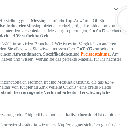
Herstellung geht,
Messing
ist oft ein Top-Anwärter. Ob Sie in
ive Industrien
Messing bietet eine einzigartige Kombination von
en. Unter den verschiedenen Messing-Legierungen,
CuZn37
zeichnet
gkeit
und
Verarbeitbarkeit
.
te Wahl in so vielen Branchen? Wie ist es im Vergleich zu anderen
den Sie alles, was Sie wissen müssen über
CuZn37
von seinem
seinem
Anwendungen
,
Spezifikationen
und
Preisgestaltung
. Am
 haben und wissen, warum sie das perfekte Material für Ihr nächstes
internationalen Normen ist eine Messinglegierung, die aus
63%
hältnis von Kupfer zu Zink verleiht CuZn37 eine breite Palette
stand
,
hervorragende Verformbarkeit
und
erschwingliche
hervorragende Fähigkeit bekannt, sich
kaltverformt
und ist damit ideal
 korrosionsbeständig wie reines Kupfer, eignet sich aber gut für die