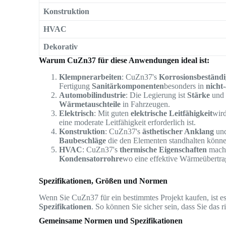
Konstruktion
HVAC
Dekorativ
Warum CuZn37 für diese Anwendungen ideal ist:
Klempnerarbeiten
: CuZn37's
Korrosionsbeständi
Fertigung
Sanitärkomponenten
besonders in
nicht
Automobilindustrie
: Die Legierung ist
Stärke
un
Wärmetauschteile
in Fahrzeugen.
Elektrisch
: Mit guten
elektrische Leitfähigkeit
wird
eine moderate Leitfähigkeit erforderlich ist.
Konstruktion
: CuZn37's
ästhetischer Anklang
un
Baubeschläge
die den Elementen standhalten könne
HVAC
: CuZn37's
thermische Eigenschaften
mache
Kondensatorrohre
wo eine effektive Wärmeübertrag
Spezifikationen, Größen und Normen
Wenn Sie CuZn37 für ein bestimmtes Projekt kaufen, ist es
Spezifikationen
. So können Sie sicher sein, dass Sie das 
Gemeinsame Normen und Spezifikationen