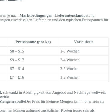
eren je nach
Marktbedingungen
,
Lieferantenstandort
und
einigen zuverlässigen Lieferanten und den typischen Preisspannen für
Preisspanne (pro kg)
Vorlaufzeit
$8 – $15
1-3 Wochen
$9 – $17
2-4 Wochen
$7 – $14
3-5 Wochen
£7 – £16
1-2 Wochen
k
schwankt in Abhängigkeit von Angebot und Nachfrage weltweit,
swirkt.
Mengenrabatte
Der Preis für kleinere Mengen kann höher sein als
nenten können aufgrund zusätzlicher Kosten teurer sein als