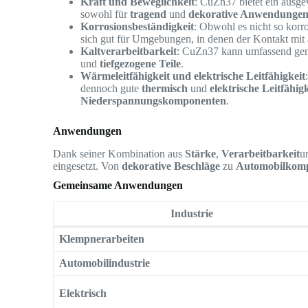
Kraft und Beweglichkeit
: CuZn37 bietet ein ausg
sowohl für
tragend
und
dekorative Anwendunge
Korrosionsbeständigkeit
: Obwohl es nicht so korr
sich gut für Umgebungen, in denen der Kontakt mit 
Kaltverarbeitbarkeit
: CuZn37 kann umfassend ge
und
tiefgezogene Teile
.
Wärmeleitfähigkeit und elektrische Leitfähigkeit
dennoch gute
thermisch
und
elektrische Leitfähigk
Niederspannungskomponenten
.
Anwendungen
Dank seiner Kombination aus
Stärke
,
Verarbeitbarkeit
u
eingesetzt. Von
dekorative Beschläge
zu
Automobilkom
Gemeinsame Anwendungen
Industrie
Klempnerarbeiten
Automobilindustrie
Elektrisch