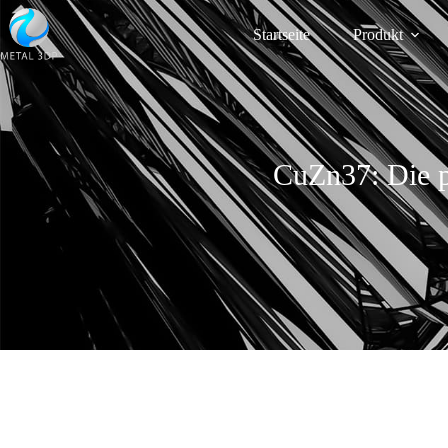
Startseite
Produkt
CuZn37: Die p