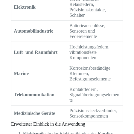
Relaisfedern,
Elektronik
Präzisionskontakte,
Schalter
Batterieanschlüsse,
Automobilindustrie
Sensoren und
Federelemente
Hochleistungsfedern,
Luft- und Raumfahrt
vibrationsfeste
Komponenten
Korrosionsbeständige
Marine
Klemmen,
Befestigungselemente
Kontaktfedern,
Telekommunikation
Signalübertragungselemen
te
Präzisionssteckverbinder,
Medizinische Geräte
Sensorkomponenten
Erweiterter Einblick in die Anwendung
Elektronik
: In der Elektronikindustrie,
Kupfer-