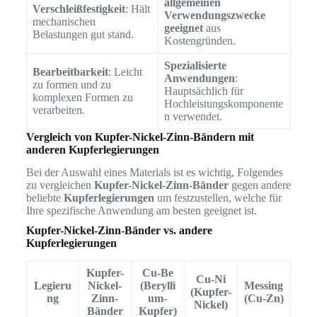
allgemeinen
Verschleißfestigkeit
: Hält
Verwendungszwecke
mechanischen
geeignet
aus
Belastungen gut stand.
Kostengründen.
Spezialisierte
Bearbeitbarkeit
: Leicht
Anwendungen
:
zu formen und zu
Hauptsächlich für
komplexen Formen zu
Hochleistungskomponente
verarbeiten.
n verwendet.
Vergleich von Kupfer-Nickel-Zinn-Bändern mit
anderen Kupferlegierungen
Bei der Auswahl eines Materials ist es wichtig, Folgendes
zu vergleichen
Kupfer-Nickel-Zinn-Bänder
gegen andere
beliebte
Kupferlegierungen
um festzustellen, welche für
Ihre spezifische Anwendung am besten geeignet ist.
Kupfer-Nickel-Zinn-Bänder vs. andere
Kupferlegierungen
Kupfer-
Cu-Be
Cu-Ni
Legieru
Nickel-
(Berylli
Messing
(Kupfer-
ng
Zinn-
um-
(Cu-Zn)
Nickel)
Bänder
Kupfer)