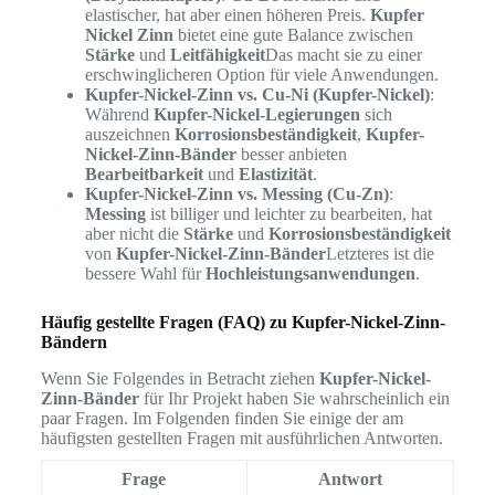
elastischer, hat aber einen höheren Preis.
Kupfer
Nickel Zinn
bietet eine gute Balance zwischen
Stärke
und
Leitfähigkeit
Das macht sie zu einer
erschwinglicheren Option für viele Anwendungen.
Kupfer-Nickel-Zinn vs. Cu-Ni (Kupfer-Nickel)
:
Während
Kupfer-Nickel-Legierungen
sich
auszeichnen
Korrosionsbeständigkeit
,
Kupfer-
Nickel-Zinn-Bänder
besser anbieten
Bearbeitbarkeit
und
Elastizität
.
Kupfer-Nickel-Zinn vs. Messing (Cu-Zn)
:
Messing
ist billiger und leichter zu bearbeiten, hat
aber nicht die
Stärke
und
Korrosionsbeständigkeit
von
Kupfer-Nickel-Zinn-Bänder
Letzteres ist die
bessere Wahl für
Hochleistungsanwendungen
.
Häufig gestellte Fragen (FAQ) zu Kupfer-Nickel-Zinn-
Bändern
Wenn Sie Folgendes in Betracht ziehen
Kupfer-Nickel-
Zinn-Bänder
für Ihr Projekt haben Sie wahrscheinlich ein
paar Fragen. Im Folgenden finden Sie einige der am
häufigsten gestellten Fragen mit ausführlichen Antworten.
Frage
Antwort