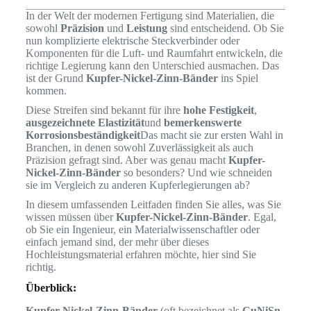
In der Welt der modernen Fertigung sind Materialien, die
sowohl
Präzision
und
Leistung
sind entscheidend. Ob Sie
nun komplizierte elektrische Steckverbinder oder
Komponenten für die Luft- und Raumfahrt entwickeln, die
richtige Legierung kann den Unterschied ausmachen. Das
ist der Grund
Kupfer-Nickel-Zinn-Bänder
ins Spiel
kommen.
Diese Streifen sind bekannt für ihre
hohe Festigkeit
,
ausgezeichnete Elastizität
und
bemerkenswerte
Korrosionsbeständigkeit
Das macht sie zur ersten Wahl in
Branchen, in denen sowohl Zuverlässigkeit als auch
Präzision gefragt sind. Aber was genau macht
Kupfer-
Nickel-Zinn-Bänder
so besonders? Und wie schneiden
sie im Vergleich zu anderen Kupferlegierungen ab?
In diesem umfassenden Leitfaden finden Sie alles, was Sie
wissen müssen über
Kupfer-Nickel-Zinn-Bänder
. Egal,
ob Sie ein Ingenieur, ein Materialwissenschaftler oder
einfach jemand sind, der mehr über dieses
Hochleistungsmaterial erfahren möchte, hier sind Sie
richtig.
Überblick:
Kupfer-Nickel-Zinn-Bänder
(oft bezeichnet als
CuNiSn-