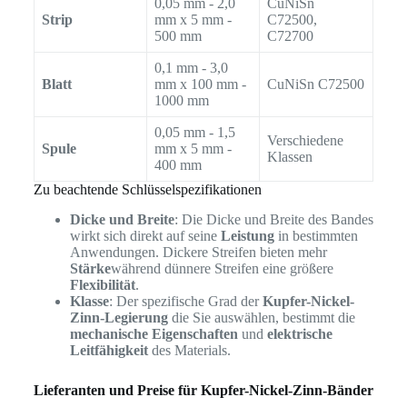
0,05 mm - 2,0
CuNiSn
Strip
mm x 5 mm -
C72500,
500 mm
C72700
0,1 mm - 3,0
Blatt
mm x 100 mm -
CuNiSn C72500
1000 mm
0,05 mm - 1,5
Verschiedene
Spule
mm x 5 mm -
Klassen
400 mm
Zu beachtende Schlüsselspezifikationen
Dicke und Breite
: Die Dicke und Breite des Bandes
wirkt sich direkt auf seine
Leistung
in bestimmten
Anwendungen. Dickere Streifen bieten mehr
Stärke
während dünnere Streifen eine größere
Flexibilität
.
Klasse
: Der spezifische Grad der
Kupfer-Nickel-
Zinn-Legierung
die Sie auswählen, bestimmt die
mechanische Eigenschaften
und
elektrische
Leitfähigkeit
des Materials.
Lieferanten und Preise für Kupfer-Nickel-Zinn-Bänder