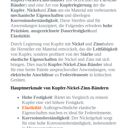
Bänder
) sind eine Art von
Kupferlegierung
der die
Kupfer
,
Nickel
und
Zinn
um ein Material mit verbesserten
mechanische Eigenschaften
und überlegen
Korrosionsbeständigkeit
. Diese Streifen sind für
Anwendungen konzipiert, die Folgendes erfordern
hohe
Präzision
,
ausgezeichnete Dauerfestigkeit
und
Elastizität
.
Durch Legierung von Kupfer mit
Nickel
und
Zinn
haben
die Hersteller ein Material entwickelt, das die
Leitfähigkeit
von Kupfer, sondern profitiert von der
Stärke
und
elastische Eigenschaften
die Nickel und Zinn mit sich
bringen. Dies macht
Kupfer-Nickel-Zinn-Bänder
ideal
für eine breite Palette anspruchsvoller Anwendungen, von
elektrische Anschlüsse
zu
Federelemente
in kritischen
Geräten.
Hauptmerkmale von Kupfer-Nickel-Zinn-Bändern
Hohe Festigkeit
: Bietet im Vergleich zu reinem
Kupfer eine viel höhere Festigkeit.
Elastizität
: Außergewöhnliche elastische
Eigenschaften machen es ideal für Federelemente.
Korrosionsbeständigkeit
: Der Nickelgehalt sorgt
für eine hohe Korrosionsbeständigkeit, insbesondere