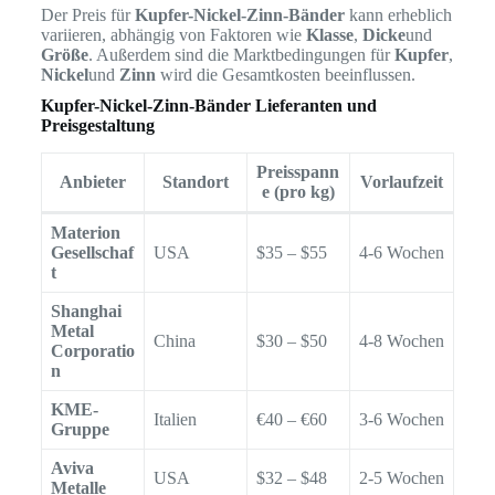
Der Preis für
Kupfer-Nickel-Zinn-Bänder
kann erheblich
variieren, abhängig von Faktoren wie
Klasse
,
Dicke
und
Größe
. Außerdem sind die Marktbedingungen für
Kupfer
,
Nickel
und
Zinn
wird die Gesamtkosten beeinflussen.
Kupfer-Nickel-Zinn-Bänder Lieferanten und
Preisgestaltung
Preisspann
Anbieter
Standort
Vorlaufzeit
e (pro kg)
Materion
Gesellschaf
USA
$35 – $55
4-6 Wochen
t
Shanghai
Metal
China
$30 – $50
4-8 Wochen
Corporatio
n
KME-
Italien
€40 – €60
3-6 Wochen
Gruppe
Aviva
USA
$32 – $48
2-5 Wochen
Metalle