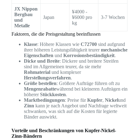
JX Nippon
¥4000 -
Bergbau
Japan
¥6000 pro
3-7 Wochen
und
kg
Metalle
Faktoren, die die Preisgestaltung beeinflussen
Klasse
: Höhere Klassen wie
C72700
sind aufgrund
ihrer höheren Leistungsfähigkeit teurer
mechanische
Eigenschaften
und
Korrosionsbeständigkeit
.
Dicke und Breite
: Dickere und breitere Streifen
sind im Allgemeinen teurer, da sie mehr
Rohmaterial
und komplexer
Herstellungsverfahren
.
Größe bestellen
: Größere Aufträge führen oft zu
Mengenrabatte
während bei kleineren Aufträgen ein
höherer
Stückkosten
.
Marktbedingungen
: Preise für
Kupfer
,
Nickel
und
Zinn
kann je nach Angebot und Nachfrage weltweit
schwanken, was sich auf die Kosten für legierte
Bänder auswirkt.
Vorteile und Beschränkungen von Kupfer-Nickel-
Zinn-Bändern