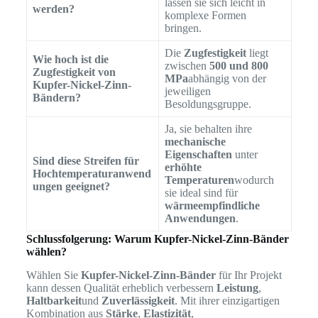
lassen sie sich leicht in
werden?
komplexe Formen
bringen.
Die
Zugfestigkeit
liegt
Wie hoch ist die
zwischen
500 und 800
Zugfestigkeit von
MPa
abhängig von der
Kupfer-Nickel-Zinn-
jeweiligen
Bändern?
Besoldungsgruppe.
Ja, sie behalten ihre
mechanische
Eigenschaften
unter
Sind diese Streifen für
erhöhte
Hochtemperaturanwend
Temperaturen
wodurch
ungen geeignet?
sie ideal sind für
wärmeempfindliche
Anwendungen
.
Schlussfolgerung: Warum Kupfer-Nickel-Zinn-Bänder
wählen?
Wählen Sie
Kupfer-Nickel-Zinn-Bänder
für Ihr Projekt
kann dessen Qualität erheblich verbessern
Leistung
,
Haltbarkeit
und
Zuverlässigkeit
. Mit ihrer einzigartigen
Kombination aus
Stärke
,
Elastizität
,