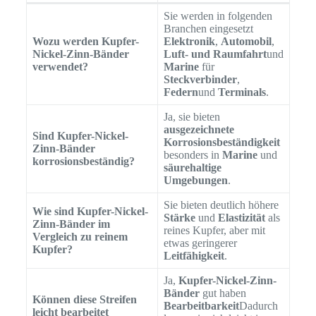
Sie werden in folgenden
Branchen eingesetzt
Wozu werden Kupfer-
Elektronik
,
Automobil
,
Nickel-Zinn-Bänder
Luft- und Raumfahrt
und
verwendet?
Marine
für
Steckverbinder
,
Federn
und
Terminals
.
Ja, sie bieten
ausgezeichnete
Sind Kupfer-Nickel-
Korrosionsbeständigkeit
Zinn-Bänder
besonders in
Marine
und
korrosionsbeständig?
säurehaltige
Umgebungen
.
Sie bieten deutlich höhere
Wie sind Kupfer-Nickel-
Stärke
und
Elastizität
als
Zinn-Bänder im
reines Kupfer, aber mit
Vergleich zu reinem
etwas geringerer
Kupfer?
Leitfähigkeit
.
Ja,
Kupfer-Nickel-Zinn-
Bänder
gut haben
Können diese Streifen
Bearbeitbarkeit
Dadurch
leicht bearbeitet