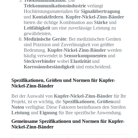
Telekommunikation
: Die
Telekommunikationsindustrie
verlangt
Hochleistungsmaterialien für
Signalübertragung
und
Kontaktfedern
.
Kupfer-Nickel-Zinn-Bänder
bieten die richtige Kombination aus
Stärke
und
Leitfähigkeit
um eine zuverlässige Leistung zu
gewährleisten.
Medizinische Geräte
: Bei medizinischen Geräten
sind Präzision und Zuverlässigkeit von größter
Bedeutung.
Kupfer-Nickel-Zinn-Bänder
werden
häufig verwendet in
Sensorkomponenten
und
Steckverbinder
wobei
Elastizität
und
Korrosionsbeständigkeit
sind entscheidend.
Spezifikationen, Größen und Normen für Kupfer-
Nickel-Zinn-Bänder
Bei der Auswahl von
Kupfer-Nickel-Zinn-Bänder
für Ihr
Projekt, ist es wichtig, die
Spezifikationen
,
Größen
und
Noten
verfügbar. Diese Faktoren beeinflussen den Streifen
Leistung
und
Eignung
für Ihre spezifische Anwendung.
Gemeinsame Spezifikationen und Normen für Kupfer-
Nickel-Zinn-Bänder