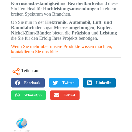
Korrosionsbeständigkeit
und
Bearbeitbarkeit
sind diese
Streifen ideal für
Hochleistungsanwendungen
in einem
breiten Spektrum von Branchen.
Ob Sie nun in der
Elektronik
,
Automobil
,
Luft- und
Raumfahrt
oder sogar
Meeresumgebungen
,
Kupfer-
Nickel-Zinn-Bänder
bieten die
Präzision
und
Leistung
die Sie für den Erfolg Ihres Projekts benötigen.
Wenn Sie mehr über unsere Produkte wissen möchten,
kontaktieren Sie uns bitte.
Teilen auf
Facebook
Twitter
LinkedIn
WhatsApp
E-Mail