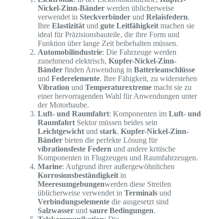
Nickel-Zinn-Bänder
werden üblicherweise
verwendet in
Steckverbinder
und
Relaisfedern
.
Ihre
Elastizität
und
gute Leitfähigkeit
machen sie
ideal für Präzisionsbauteile, die ihre Form und
Funktion über lange Zeit beibehalten müssen.
Automobilindustrie
: Die Fahrzeuge werden
zunehmend elektrisch,
Kupfer-Nickel-Zinn-
Bänder
finden Anwendung in
Batterieanschlüsse
und
Federelemente
. Ihre Fähigkeit, zu widerstehen
Vibration
und
Temperaturextreme
macht sie zu
einer hervorragenden Wahl für Anwendungen unter
der Motorhaube.
Luft- und Raumfahrt
: Komponenten im
Luft- und
Raumfahrt
Sektor müssen beides sein
Leichtgewicht
und
stark
.
Kupfer-Nickel-Zinn-
Bänder
bieten die perfekte Lösung für
vibrationsfeste Federn
und andere kritische
Komponenten in Flugzeugen und Raumfahrzeugen.
Marine
: Aufgrund ihrer außergewöhnlichen
Korrosionsbeständigkeit
in
Meeresumgebungen
werden diese Streifen
üblicherweise verwendet in
Terminals
und
Verbindungselemente
die ausgesetzt sind
Salzwasser
und
saure Bedingungen
.