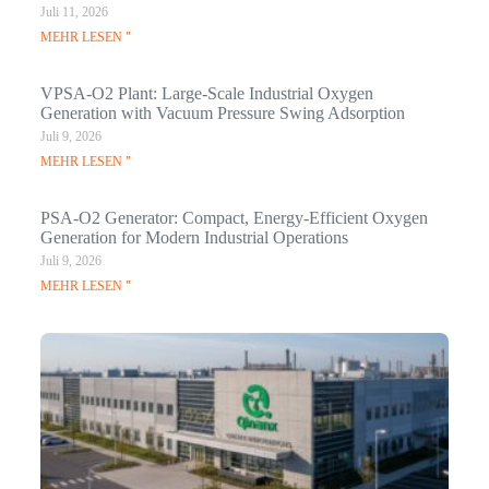
Juli 11, 2026
MEHR LESEN "
VPSA-O2 Plant: Large-Scale Industrial Oxygen
Generation with Vacuum Pressure Swing Adsorption
Juli 9, 2026
MEHR LESEN "
PSA-O2 Generator: Compact, Energy-Efficient Oxygen
Generation for Modern Industrial Operations
Juli 9, 2026
MEHR LESEN "
Q
N
Ma
C
In
Jan
ME