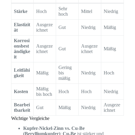
Sehr
Stärke
Hoch
Mittel
Niedrig
hoch
Elastizit
Ausgeze
Gut
Niedrig
Mäßig
ät
ichnet
Korrosi
onsbest
Ausgeze
Ausgeze
Gut
Mäßig
ändigke
ichnet
ichnet
it
Gering
Leitfähi
Mäßig
bis
Niedrig
Hoch
gkeit
mäßig
Mäßig
Kosten
Hoch
Hoch
Niedrig
bis hoch
Bearbei
Ausgeze
Gut
Mäßig
Niedrig
tbarkeit
ichnet
Wichtige Vergleiche
Kupfer-Nickel-Zinn vs. Cu-Be
(Berylliumkupfer)
:
Cu-Be
ist stärker und