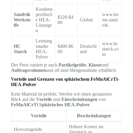
Kundens
Sandvik
pezifisch
www.ho
$320-$4
Werksto
e HEA-
Global
me.sand
80
ffe
Lösunge
vik
n
Leistung
www.hc
HC
sstarke
$400-$6
Deutschl
starck.co
Starck
HEA-
00
and
m
Pulver
Der Preis variiert je nach
Partikelgröße
,
Klasse
und
Auftragsvolumen
und oft sind Mengenrabatte erhältlich.
Vorteile und Grenzen von sphärischem FeMnAlCrTi-
HEA-Pulver
Kein Material ist perfekt. Werfen wir einen genaueren
Blick auf die
Vorteile
und
Einschränkungen
von
FeMnAlCrTi Sphärisches HEA-Pulver
.
Vorteile
Beschränkungen
Höhere Kosten im
Hervorragende
Vergleich zu