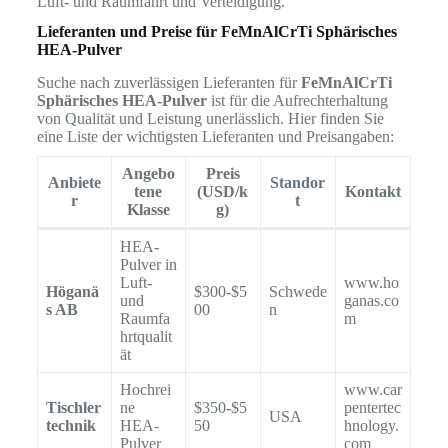
Luft- und Raumfahrt und Verteidigung.
Lieferanten und Preise für FeMnAlCrTi Sphärisches
HEA-Pulver
Suche nach zuverlässigen Lieferanten für
FeMnAlCrTi
Sphärisches HEA-Pulver
ist für die Aufrechterhaltung
von Qualität und Leistung unerlässlich. Hier finden Sie
eine Liste der wichtigsten Lieferanten und Preisangaben:
Angebo
Preis
Anbiete
Standor
tene
(USD/k
Kontakt
r
t
Klasse
g)
HEA-
Pulver in
Luft-
www.ho
Höganä
$300-$5
Schwede
und
ganas.co
s AB
00
n
Raumfa
m
hrtqualit
ät
Hochrei
www.car
Tischler
ne
$350-$5
pentertec
USA
technik
HEA-
50
hnology.
Pulver
com