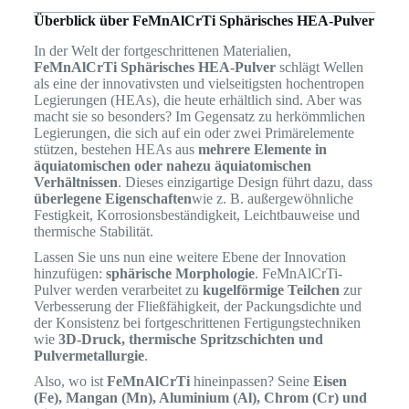
Überblick über FeMnAlCrTi Sphärisches HEA-Pulver
In der Welt der fortgeschrittenen Materialien,
FeMnAlCrTi Sphärisches HEA-Pulver
schlägt Wellen
als eine der innovativsten und vielseitigsten hochentropen
Legierungen (HEAs), die heute erhältlich sind. Aber was
macht sie so besonders? Im Gegensatz zu herkömmlichen
Legierungen, die sich auf ein oder zwei Primärelemente
stützen, bestehen HEAs aus
mehrere Elemente in
äquiatomischen oder nahezu äquiatomischen
Verhältnissen
. Dieses einzigartige Design führt dazu, dass
überlegene Eigenschaften
wie z. B. außergewöhnliche
Festigkeit, Korrosionsbeständigkeit, Leichtbauweise und
thermische Stabilität.
Lassen Sie uns nun eine weitere Ebene der Innovation
hinzufügen:
sphärische Morphologie
. FeMnAlCrTi-
Pulver werden verarbeitet zu
kugelförmige Teilchen
zur
Verbesserung der Fließfähigkeit, der Packungsdichte und
der Konsistenz bei fortgeschrittenen Fertigungstechniken
wie
3D-Druck, thermische Spritzschichten und
Pulvermetallurgie
.
Also, wo ist
FeMnAlCrTi
hineinpassen? Seine
Eisen
(Fe), Mangan (Mn), Aluminium (Al), Chrom (Cr) und