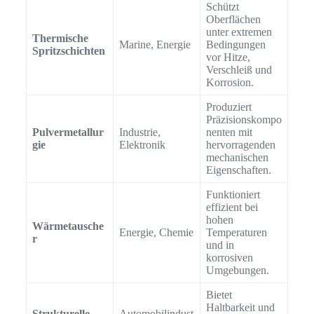
Schützt
Oberflächen
unter extremen
Thermische
Marine, Energie
Bedingungen
Spritzschichten
vor Hitze,
Verschleiß und
Korrosion.
Produziert
Präzisionskompo
Pulvermetallur
Industrie,
nenten mit
gie
Elektronik
hervorragenden
mechanischen
Eigenschaften.
Funktioniert
effizient bei
hohen
Wärmetausche
Energie, Chemie
Temperaturen
r
und in
korrosiven
Umgebungen.
Bietet
Haltbarkeit und
Strukturelle
Automobilindust