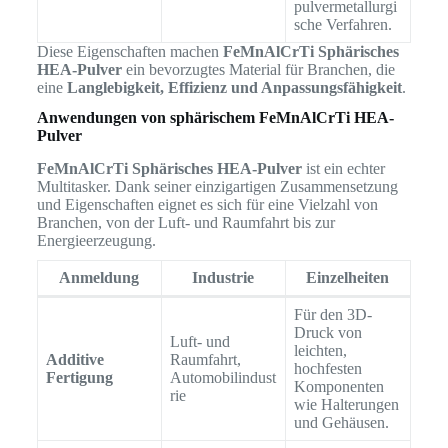
pulvermetallurgi
sche Verfahren.
Diese Eigenschaften machen
FeMnAlCrTi Sphärisches
HEA-Pulver
ein bevorzugtes Material für Branchen, die
eine
Langlebigkeit, Effizienz und Anpassungsfähigkeit
.
Anwendungen von sphärischem FeMnAlCrTi HEA-
Pulver
FeMnAlCrTi Sphärisches HEA-Pulver
ist ein echter
Multitasker. Dank seiner einzigartigen Zusammensetzung
und Eigenschaften eignet es sich für eine Vielzahl von
Branchen, von der Luft- und Raumfahrt bis zur
Energieerzeugung.
Anmeldung
Industrie
Einzelheiten
Für den 3D-
Druck von
Luft- und
leichten,
Additive
Raumfahrt,
hochfesten
Fertigung
Automobilindust
Komponenten
rie
wie Halterungen
und Gehäusen.