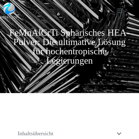
FeMnAlCrTi Sphärisches HEA-
Pulver: Die ultimative Lösung
für hochentropische
Legierungen
Inhaltsübersicht