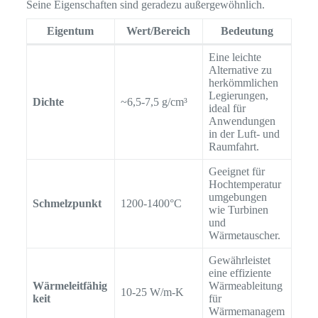
Seine Eigenschaften sind geradezu außergewöhnlich.
Eigentum
Wert/Bereich
Bedeutung
Eine leichte
Alternative zu
herkömmlichen
Legierungen,
Dichte
~6,5-7,5 g/cm³
ideal für
Anwendungen
in der Luft- und
Raumfahrt.
Geeignet für
Hochtemperatur
umgebungen
Schmelzpunkt
1200-1400°C
wie Turbinen
und
Wärmetauscher.
Gewährleistet
eine effiziente
Wärmeleitfähig
Wärmeableitung
10-25 W/m-K
keit
für
Wärmemanagem