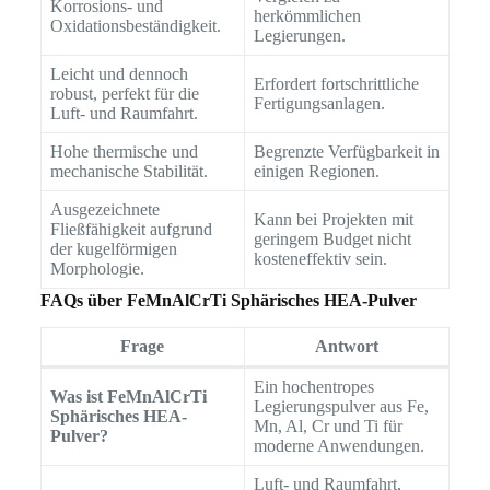
Korrosions- und
herkömmlichen
Oxidationsbeständigkeit.
Legierungen.
Leicht und dennoch
Erfordert fortschrittliche
robust, perfekt für die
Fertigungsanlagen.
Luft- und Raumfahrt.
Hohe thermische und
Begrenzte Verfügbarkeit in
mechanische Stabilität.
einigen Regionen.
Ausgezeichnete
Kann bei Projekten mit
Fließfähigkeit aufgrund
geringem Budget nicht
der kugelförmigen
kosteneffektiv sein.
Morphologie.
FAQs über FeMnAlCrTi Sphärisches HEA-Pulver
Frage
Antwort
Ein hochentropes
Was ist FeMnAlCrTi
Legierungspulver aus Fe,
Sphärisches HEA-
Mn, Al, Cr und Ti für
Pulver?
moderne Anwendungen.
Luft- und Raumfahrt,