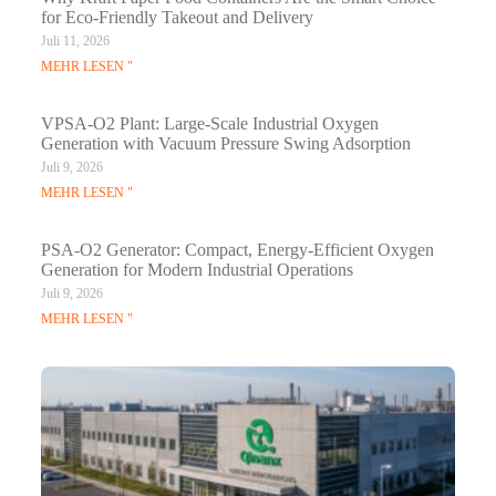
for Eco-Friendly Takeout and Delivery
Juli 11, 2026
MEHR LESEN "
VPSA-O2 Plant: Large-Scale Industrial Oxygen
Generation with Vacuum Pressure Swing Adsorption
Juli 9, 2026
MEHR LESEN "
PSA-O2 Generator: Compact, Energy-Efficient Oxygen
Generation for Modern Industrial Operations
Juli 9, 2026
MEHR LESEN "
Q
N
Ma
C
In
Jan