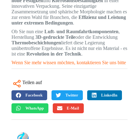
hohe Festigkeit
und
Korrosionsbeständigkeit
in einer
innovativen Verpackung. Seine einzigartige
Zusammensetzung und sphärische Morphologie machen es
zur ersten Wahl für Branchen, die
Effizienz und Leistung
unter extremen Bedingungen
.
Ob Sie nun eine
Luft- und Raumfahrtkomponenten
,
Herstellung
3D-gedruckte Teile
oder die Entwicklung
Thermobeschichtungen
liefert diese Legierung
unübertroffene Ergebnisse. Es ist nicht nur ein Material - es
ist eine
Revolution in der Technik
.
Wenn Sie mehr wissen möchten, kontaktieren Sie uns bitte
Teilen auf
Facebook
Twitter
LinkedIn
WhatsApp
E-Mail