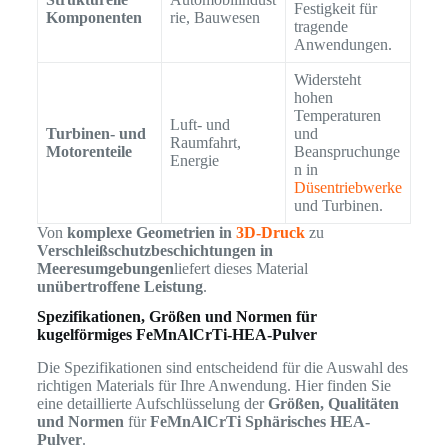
Festigkeit für
Komponenten
rie, Bauwesen
tragende
Anwendungen.
Widersteht
hohen
Temperaturen
Luft- und
Turbinen- und
und
Raumfahrt,
Motorenteile
Beanspruchunge
Energie
n in
Düsentriebwerke
und Turbinen.
Von
komplexe Geometrien in
3D-Druck
zu
Verschleißschutzbeschichtungen in
Meeresumgebungen
liefert dieses Material
unübertroffene Leistung
.
Spezifikationen, Größen und Normen für
kugelförmiges FeMnAlCrTi-HEA-Pulver
Die Spezifikationen sind entscheidend für die Auswahl des
richtigen Materials für Ihre Anwendung. Hier finden Sie
eine detaillierte Aufschlüsselung der
Größen, Qualitäten
und Normen
für
FeMnAlCrTi Sphärisches HEA-
Pulver
.