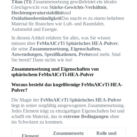
Titan (Ti)
Zusammensetzung gewährleistet ein ideales
Gleichgewicht von
Stärke-Gewichts-Verhältnis
,
Hochtemperaturstabilität
und
Oxidationsbeständigkeit
Das macht es zu einem beliebten
Material für Branchen wie Luft- und Raumfahrt,
Automobil und Energie.
In diesem Artikel erfahren Sie alles, was Sie wissen
müssen über
FeMnAlCrTi Sphärisches HEA-Pulver
,
die seine
Zusammensetzung, Eigenschaften,
Anwendungen, Spezifikationen, Preise
und mehr. Sind
Sie bereit? Dann nichts wie los!
Zusammensetzung und Eigenschaften von
sphärischem FeMnAlCrTi-HEA-Pulver
Woraus besteht das kugelförmige FeMnAlCrTi HEA-
Pulver?
Die Magie der
FeMnAlCrTi Sphärisches HEA-Pulver
liegt in seiner sorgfältig ausgewogenen Zusammensetzung.
Jedes Element trägt zu einzigartigen Eigenschaften bei und
schafft ein Material, das in
extreme Bedingungen
ohne
ins Schwitzen zu kommen.
Zusammensetz
Rolle und
Element