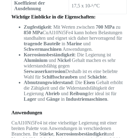
Koeffizient der
17,5 x 10-⁶/°C
Ausdehnung
Wichtige Einblicke in die Eigenschaften:
Zugfestigkeit
: Mit Werten zwischen
700 MPa
zu
850 MPa
CuAl10Ni5Fe4 kann hohen Belastungen
standhalten und eignet sich daher hervorragend für
tragende Bauteile
in
Marine
und
Schwermaschinen
Anwendungen.
Korrosionsbeständigkeit
: Die Legierung ist
Aluminium
und
Nickel
Gehalt machen es sehr
widerstandsfähig gegen
Seewasserkorrosion
Deshalb ist es eine beliebte
Wahl für
Schiffsschrauben
und
Schächte
.
Abnutzungswiderstand
: Die
Eisen
Gehalt erhöht
die Zähigkeit und die Widerstandsfähigkeit der
Legierung
Abrieb
und
Reibung
der ideal ist für
Lager
und
Gänge
in
Industriemaschinen
.
Anwendungen
CuAl10Ni5Fe4 ist eine vielseitige Legierung mit einer
breiten Palette von Anwendungen in verschiedenen
Branchen. Ihr
Stärke
,
Korrosionsbeständigkeit
und