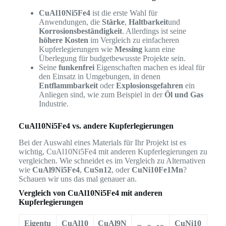
CuAl10Ni5Fe4
ist die erste Wahl für
Anwendungen, die
Stärke
,
Haltbarkeit
und
Korrosionsbeständigkeit
. Allerdings ist seine
höhere Kosten
im Vergleich zu einfacheren
Kupferlegierungen wie
Messing
kann eine
Überlegung für budgetbewusste Projekte sein.
Seine
funkenfrei
Eigenschaften machen es ideal für
den Einsatz in Umgebungen, in denen
Entflammbarkeit
oder
Explosionsgefahren
ein
Anliegen sind, wie zum Beispiel in der
Öl und Gas
Industrie.
CuAl10Ni5Fe4 vs. andere Kupferlegierungen
Bei der Auswahl eines Materials für Ihr Projekt ist es
wichtig, CuAl10Ni5Fe4 mit anderen Kupferlegierungen zu
vergleichen. Wie schneidet es im Vergleich zu Alternativen
wie
CuAl9Ni5Fe4
,
CuSn12
, oder
CuNi10Fe1Mn
?
Schauen wir uns das mal genauer an.
Vergleich von CuAl10Ni5Fe4 mit anderen
Kupferlegierungen
Eigentu
CuAl10
CuAl9N
CuNi10