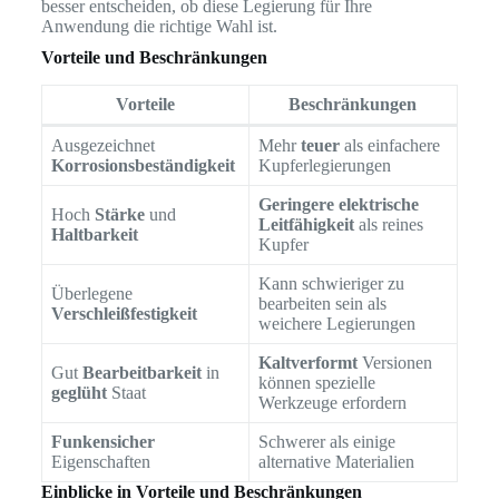
besser entscheiden, ob diese Legierung für Ihre
Anwendung die richtige Wahl ist.
Vorteile und Beschränkungen
Vorteile
Beschränkungen
Ausgezeichnet
Mehr
teuer
als einfachere
Korrosionsbeständigkeit
Kupferlegierungen
Geringere elektrische
Hoch
Stärke
und
Leitfähigkeit
als reines
Haltbarkeit
Kupfer
Kann schwieriger zu
Überlegene
bearbeiten sein als
Verschleißfestigkeit
weichere Legierungen
Kaltverformt
Versionen
Gut
Bearbeitbarkeit
in
können spezielle
geglüht
Staat
Werkzeuge erfordern
Funkensicher
Schwerer als einige
Eigenschaften
alternative Materialien
Einblicke in Vorteile und Beschränkungen