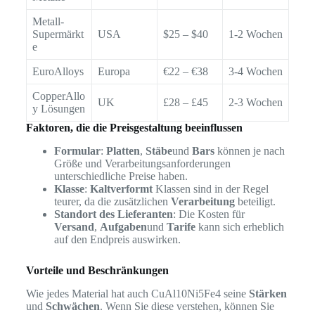
Metall-
Supermärkt
USA
$25 – $40
1-2 Wochen
e
EuroAlloys
Europa
€22 – €38
3-4 Wochen
CopperAllo
UK
£28 – £45
2-3 Wochen
y Lösungen
Faktoren, die die Preisgestaltung beeinflussen
Formular
:
Platten
,
Stäbe
und
Bars
können je nach
Größe und Verarbeitungsanforderungen
unterschiedliche Preise haben.
Klasse
:
Kaltverformt
Klassen sind in der Regel
teurer, da die zusätzlichen
Verarbeitung
beteiligt.
Standort des Lieferanten
: Die Kosten für
Versand
,
Aufgaben
und
Tarife
kann sich erheblich
auf den Endpreis auswirken.
Vorteile und Beschränkungen
Wie jedes Material hat auch CuAl10Ni5Fe4 seine
Stärken
und
Schwächen
. Wenn Sie diese verstehen, können Sie