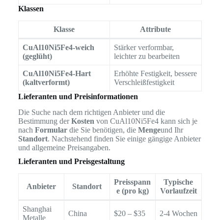
Klassen
Klasse
Attribute
CuAl10Ni5Fe4-weich
Stärker verformbar,
(geglüht)
leichter zu bearbeiten
CuAl10Ni5Fe4-Hart
Erhöhte Festigkeit, bessere
(kaltverformt)
Verschleißfestigkeit
Lieferanten und Preisinformationen
Die Suche nach dem richtigen Anbieter und die
Bestimmung der
Kosten
von CuAl10Ni5Fe4 kann sich je
nach
Formular
die Sie benötigen, die
Menge
und Ihr
Standort
. Nachstehend finden Sie einige gängige Anbieter
und allgemeine Preisangaben.
Lieferanten und Preisgestaltung
Preisspann
Typische
Anbieter
Standort
e (pro kg)
Vorlaufzeit
Shanghai
China
$20 – $35
2-4 Wochen
Metalle