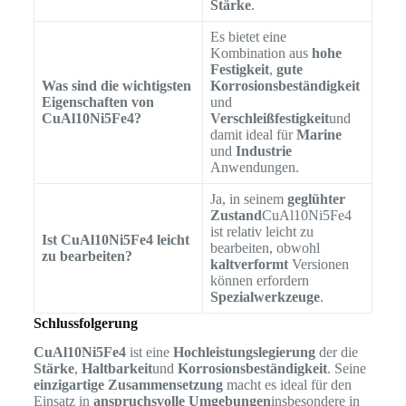
Stärke
.
Es bietet eine
Kombination aus
hohe
Festigkeit
,
gute
Was sind die wichtigsten
Korrosionsbeständigkeit
Eigenschaften von
und
CuAl10Ni5Fe4?
Verschleißfestigkeit
und
damit ideal für
Marine
und
Industrie
Anwendungen.
Ja, in seinem
geglühter
Zustand
CuAl10Ni5Fe4
ist relativ leicht zu
Ist CuAl10Ni5Fe4 leicht
bearbeiten, obwohl
zu bearbeiten?
kaltverformt
Versionen
können erfordern
Spezialwerkzeuge
.
Schlussfolgerung
CuAl10Ni5Fe4
ist eine
Hochleistungslegierung
der die
Stärke
,
Haltbarkeit
und
Korrosionsbeständigkeit
. Seine
einzigartige Zusammensetzung
macht es ideal für den
Einsatz in
anspruchsvolle Umgebungen
insbesondere in