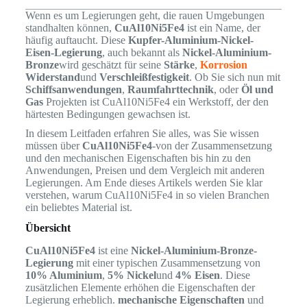
Wenn es um Legierungen geht, die rauen Umgebungen
standhalten können,
CuAl10Ni5Fe4
ist ein Name, der
häufig auftaucht. Diese
Kupfer-Aluminium-Nickel-
Eisen-Legierung
, auch bekannt als
Nickel-Aluminium-
Bronze
wird geschätzt für seine
Stärke
,
Korrosion
Widerstand
und
Verschleißfestigkeit
. Ob Sie sich nun mit
Schiffsanwendungen
,
Raumfahrttechnik
, oder
Öl und
Gas
Projekten ist CuAl10Ni5Fe4 ein Werkstoff, der den
härtesten Bedingungen gewachsen ist.
In diesem Leitfaden erfahren Sie alles, was Sie wissen
müssen über
CuAl10Ni5Fe4
-von der Zusammensetzung
und den mechanischen Eigenschaften bis hin zu den
Anwendungen, Preisen und dem Vergleich mit anderen
Legierungen. Am Ende dieses Artikels werden Sie klar
verstehen, warum CuAl10Ni5Fe4 in so vielen Branchen
ein beliebtes Material ist.
Übersicht
CuAl10Ni5Fe4
ist eine
Nickel-Aluminium-Bronze-
Legierung
mit einer typischen Zusammensetzung von
10% Aluminium
,
5% Nickel
und
4% Eisen
. Diese
zusätzlichen Elemente erhöhen die Eigenschaften der
Legierung erheblich.
mechanische Eigenschaften
und