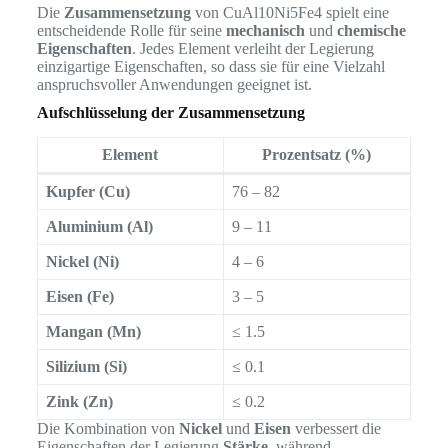
Die
Zusammensetzung
von CuAl10Ni5Fe4 spielt eine
entscheidende Rolle für seine
mechanisch
und
chemische
Eigenschaften
. Jedes Element verleiht der Legierung
einzigartige Eigenschaften, so dass sie für eine Vielzahl
anspruchsvoller Anwendungen geeignet ist.
Aufschlüsselung der Zusammensetzung
Element
Prozentsatz (%)
Kupfer (Cu)
76 – 82
Aluminium (Al)
9 – 11
Nickel (Ni)
4 – 6
Eisen (Fe)
3 – 5
Mangan (Mn)
≤ 1.5
Silizium (Si)
≤ 0.1
Zink (Zn)
≤ 0.2
Die Kombination von
Nickel
und
Eisen
verbessert die
Eigenschaften der Legierung
Stärke
, während