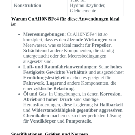
Konstruktion
Hydraulikzylinder,
Gleitelemente
Warum CuAl10Ni5Fe4 für diese Anwendungen ideal
ist
Meeresumgebungen
: CuAl10Ni5Fe4 ist so
konzipiert, dass es den
ätzende Wirkungen
von
Meerwasser, was es ideal macht für
Propeller
,
Schächte
und andere Komponenten, die ständig
untergetaucht oder den Meeresbedingungen
ausgesetzt sind.
Luft- und Raumfahrtanwendungen
: Seine
hohes
Festigkeits-Gewichts-Verhältnis
und ausgezeichnet
Ermüdungsfestigkeit
machen es geeignet für
Fahrwerk
,
Lager
und andere Komponenten, die
einer
zyklische Belastung
.
Öl und Gas
: In Umgebungen, in denen
Korrosion
,
Abrieb
und
hoher Druck
sind ständige
Herausforderungen, diese Legierung ist
Haltbarkeit
und
Widerstandsfähigkeit gegenüber aggressiven
Chemikalien
machen es zu einer perfekten Lösung
für
Ventilkörper
und
Pumpenteile
.
Spezifikationen, Größen und Normen