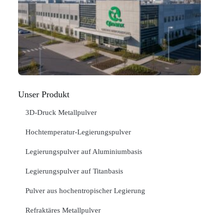
Ma
C
In
Jan
ME
"
Unser Produkt
3D-Druck Metallpulver
Hochtemperatur-Legierungspulver
Legierungspulver auf Aluminiumbasis
Legierungspulver auf Titanbasis
Pulver aus hochentropischer Legierung
Refraktäres Metallpulver