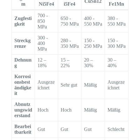
CuSn12
m
Ni5Fe4
i5Fe4
Fe1Mn
700 -
Zugfesti
650 -
400 -
380 -
850
gkeit
750 MPa
550 MPa
550 MPa
MPa
300 -
Streckg
280 -
150 -
150 -
400
renze
350 MPa
250 MPa
300 MPa
MPa
Dehnun
12 –
15 –
20 –
30 –
g
18%
22%
30%
40%
Korrosi
onsbest
Ausgeze
Ausgeze
Sehr gut
Mäßig
ändigke
ichnet
ichnet
it
Abnutz
ungswid
Hoch
Hoch
Mäßig
Mäßig
erstand
Bearbei
Gut
Gut
Gut
Schlecht
tbarkeit