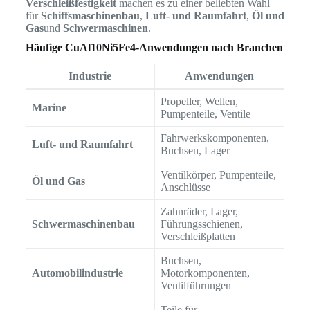
Verschleißfestigkeit
machen es zu einer beliebten Wahl
für
Schiffsmaschinenbau
,
Luft- und Raumfahrt
,
Öl und
Gas
und
Schwermaschinen
.
Häufige CuAl10Ni5Fe4-Anwendungen nach Branchen
Industrie
Anwendungen
Propeller, Wellen,
Marine
Pumpenteile, Ventile
Fahrwerkskomponenten,
Luft- und Raumfahrt
Buchsen, Lager
Ventilkörper, Pumpenteile,
Öl und Gas
Anschlüsse
Zahnräder, Lager,
Schwermaschinenbau
Führungsschienen,
Verschleißplatten
Buchsen,
Automobilindustrie
Motorkomponenten,
Ventilführungen
Teile für