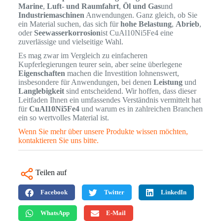
Marine
,
Luft- und Raumfahrt
,
Öl und Gas
und
Industriemaschinen
Anwendungen. Ganz gleich, ob Sie
ein Material suchen, das sich für
hohe Belastung
,
Abrieb
,
oder
Seewasserkorrosion
ist CuAl10Ni5Fe4 eine
zuverlässige und vielseitige Wahl.
Es mag zwar im Vergleich zu einfacheren
Kupferlegierungen teurer sein, aber seine überlegene
Eigenschaften
machen die Investition lohnenswert,
insbesondere für Anwendungen, bei denen
Leistung
und
Langlebigkeit
sind entscheidend. Wir hoffen, dass dieser
Leitfaden Ihnen ein umfassendes Verständnis vermittelt hat
für
CuAl10Ni5Fe4
und warum es in zahlreichen Branchen
ein so wertvolles Material ist.
Wenn Sie mehr über unsere Produkte wissen möchten,
kontaktieren Sie uns bitte.
Teilen auf
Facebook
Twitter
LinkedIn
WhatsApp
E-Mail