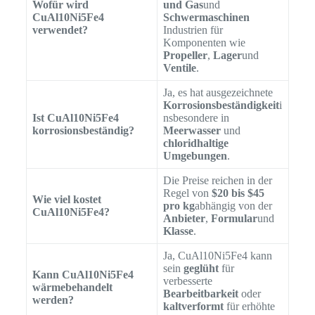
Wofür wird
und Gas
und
CuAl10Ni5Fe4
Schwermaschinen
verwendet?
Industrien für
Komponenten wie
Propeller
,
Lager
und
Ventile
.
Ja, es hat ausgezeichnete
Korrosionsbeständigkeit
i
Ist CuAl10Ni5Fe4
nsbesondere in
korrosionsbeständig?
Meerwasser
und
chloridhaltige
Umgebungen
.
Die Preise reichen in der
Regel von
$20 bis $45
Wie viel kostet
pro kg
abhängig von der
CuAl10Ni5Fe4?
Anbieter
,
Formular
und
Klasse
.
Ja, CuAl10Ni5Fe4 kann
sein
geglüht
für
Kann CuAl10Ni5Fe4
verbesserte
wärmebehandelt
Bearbeitbarkeit
oder
werden?
kaltverformt
für erhöhte