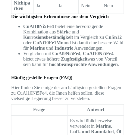
Nichtpa
Ja
Ja
Nein
Nein
rken
Die wichtigsten Erkenntnisse aus dem Vergleich
CuAl10Ni5Fe4
bietet eine hervorragende
Kombination aus
Stärke
und
Korrosionsbeständigkeit
im Vergleich zu
CuSn12
oder
CuNi10Fe1Mn
und ist damit eine bessere Wahl
für
Marine
und
Industrie
Anwendungen.
Verglichen mit
CuAl9Ni5Fe4
,
CuAl10Ni5Fe4
bietet etwas höhere
Zugfestigkeit
was von Vorteil
sein kann für
hochbeanspruchte Anwendungen
.
Häufig gestellte Fragen (FAQ)
Hier finden Sie einige der am häufigsten gestellten Fragen
zu CuAl10Ni5Fe4, die Ihnen helfen sollen, diese
vielseitige Legierung besser zu verstehen.
Frage
Antwort
Es wird üblicherweise
verwendet in
Marine
,
Luft- und Raumfahrt
,
Öl