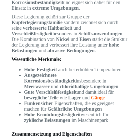
Korrosionsbeständigkeit
und eignet sich daher für den
Einsatz in
extreme Umgebungen
.
Diese Legierung gehört zur Gruppe der
Kupferlegierungsfamilie
sondern zeichnet sich durch
seine
verbesserte Haltbarkeit
und
Verschleißfestigkeit
besonders in
Schiffsanwendungen
.
Die Kombination von
Nickel
und
Eisen
stärkt die Struktur
der Legierung und verbessert ihre Leistung unter
hohe
Belastungen
und
abrasive Bedingungen
.
Wesentliche Merkmale:
Hohe Festigkeit
auch bei erhöhten Temperaturen
Ausgezeichnete
Korrosionsbeständigkeit
insbesondere in
Meerwasser
und
chloridhaltige Umgebungen
Gute Verschleißfestigkeit
und damit ideal für
bewegliche Teile
wie
Lager
und
Gänge
Funkensicher
Eigenschaften, die es geeignet
machen für
Gefährliche Umgebungen
Hohe Ermüdungsfestigkeit
wesentlich für
zyklische Belastungen
im Maschinenpark
Zusammensetzung und Eigenschaften