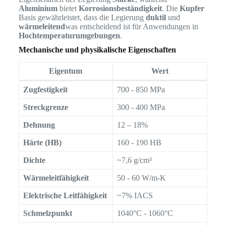
Aluminium
bietet
Korrosionsbeständigkeit
. Die
Kupfer
Basis gewährleistet, dass die Legierung
duktil
und
wärmeleitend
was entscheidend ist für Anwendungen in
Hochtemperaturumgebungen
.
Mechanische und physikalische Eigenschaften
Eigentum
Wert
Zugfestigkeit
700 - 850 MPa
Streckgrenze
300 - 400 MPa
Dehnung
12 – 18%
Härte (HB)
160 - 190 HB
Dichte
~7,6 g/cm³
Wärmeleitfähigkeit
50 - 60 W/m-K
Elektrische Leitfähigkeit
~7% IACS
Schmelzpunkt
1040°C - 1060°C