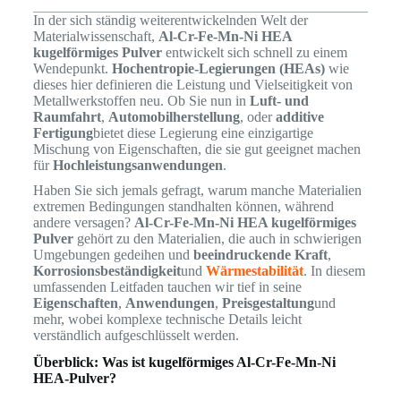
In der sich ständig weiterentwickelnden Welt der
Materialwissenschaft,
Al-Cr-Fe-Mn-Ni HEA
kugelförmiges Pulver
entwickelt sich schnell zu einem
Wendepunkt.
Hochentropie-Legierungen (HEAs)
wie
dieses hier definieren die Leistung und Vielseitigkeit von
Metallwerkstoffen neu. Ob Sie nun in
Luft- und
Raumfahrt
,
Automobilherstellung
, oder
additive
Fertigung
bietet diese Legierung eine einzigartige
Mischung von Eigenschaften, die sie gut geeignet machen
für
Hochleistungsanwendungen
.
Haben Sie sich jemals gefragt, warum manche Materialien
extremen Bedingungen standhalten können, während
andere versagen?
Al-Cr-Fe-Mn-Ni HEA kugelförmiges
Pulver
gehört zu den Materialien, die auch in schwierigen
Umgebungen gedeihen und
beeindruckende Kraft
,
Korrosionsbeständigkeit
und
Wärmestabilität
. In diesem
umfassenden Leitfaden tauchen wir tief in seine
Eigenschaften
,
Anwendungen
,
Preisgestaltung
und
mehr, wobei komplexe technische Details leicht
verständlich aufgeschlüsselt werden.
Überblick: Was ist kugelförmiges Al-Cr-Fe-Mn-Ni
HEA-Pulver?