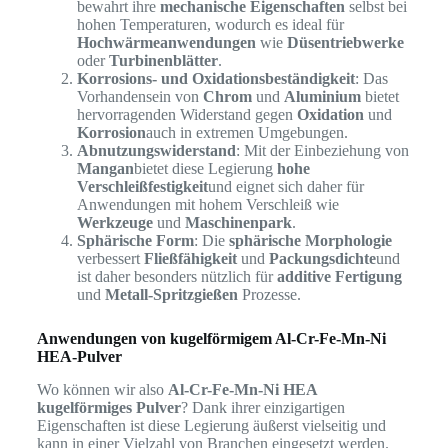
bewahrt ihre
mechanische Eigenschaften
selbst bei
hohen Temperaturen, wodurch es ideal für
Hochwärmeanwendungen
wie
Düsentriebwerke
oder
Turbinenblätter
.
Korrosions- und Oxidationsbeständigkeit
: Das
Vorhandensein von
Chrom
und
Aluminium
bietet
hervorragenden Widerstand gegen
Oxidation
und
Korrosion
auch in extremen Umgebungen.
Abnutzungswiderstand
: Mit der Einbeziehung von
Mangan
bietet diese Legierung
hohe
Verschleißfestigkeit
und eignet sich daher für
Anwendungen mit hohem Verschleiß wie
Werkzeuge
und
Maschinenpark
.
Sphärische Form
: Die
sphärische Morphologie
verbessert
Fließfähigkeit
und
Packungsdichte
und
ist daher besonders nützlich für
additive Fertigung
und
Metall-Spritzgießen
Prozesse.
Anwendungen von kugelförmigem Al-Cr-Fe-Mn-Ni
HEA-Pulver
Wo können wir also
Al-Cr-Fe-Mn-Ni HEA
kugelförmiges Pulver
? Dank ihrer einzigartigen
Eigenschaften ist diese Legierung äußerst vielseitig und
kann in einer Vielzahl von Branchen eingesetzt werden.