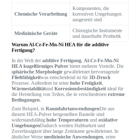
Komponenten, die
Chemische Verarbeitung
korrosiven Umgebungen
ausgesetzt sind
Chirurgische Instrumente
Medizinische Geräte
und dauerhafte Prothetik
Warum Al-Cr-Fe-Mn-Ni HEA für die additive
Fertigung?
In der Welt der
additive Fertigung
,
Al-Cr-Fe-Mn-Ni
HEA kugelförmiges Pulver
bietet mehrere Vorteile. Die
sphärische Morphologie
gewährleistet hervorragende
Fließfähigkeit
was entscheidend ist für
3D-Druck
Prozesse. Außerdem ist seine
hohe Festigkeit
,
Wärmestabilität
und
Korrosionsbeständigkeit
ideal für
die Herstellung von Teilen, die in verschiedenen
extreme
Bedingungen
.
Zum Beispiel, in
Raumfahrtanwendungen
Die aus
diesem HEA-Pulver hergestellten Bauteile sind
widerstandsfähig
hohe Temperaturen
und
oxidative
Umgebungen
Dadurch werden Haltbarkeit und
Zuverlässigkeit über lange Zeiträume gewährleistet. In
ähnlicher Weise
medizinische Anwendungen
, seine