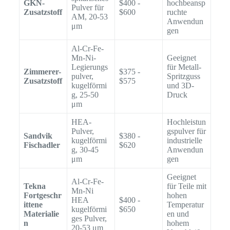
GKN-
$400 -
hochbeansp
Pulver für
Zusatzstoff
$600
ruchte
AM, 20-53
Anwendun
μm
gen
Al-Cr-Fe-
Mn-Ni-
Geeignet
Legierungs
für Metall-
Zimmerer-
$375 -
pulver,
Spritzguss
Zusatzstoff
$575
kugelförmi
und 3D-
g, 25-50
Druck
μm
HEA-
Hochleistun
Pulver,
gspulver für
Sandvik
$380 -
kugelförmi
industrielle
Fischadler
$620
g, 30-45
Anwendun
μm
gen
Geeignet
Al-Cr-Fe-
Tekna
für Teile mit
Mn-Ni
Fortgeschr
hohen
HEA
$400 -
ittene
Temperatur
kugelförmi
$650
Materialie
en und
ges Pulver,
n
hohem
20-53 μm