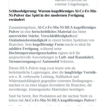
extreme Umgebungen.
Schlussfolgerung: Warum kugelförmiges Al-Cr-Fe-Mn-
Ni-Pulver das Spiel in der modernen Fertigung
verändert
Zusammengefasst,
Al-Cr-Fe-Mn-Ni HEA kugelförmiges
Pulver
ist eine
fortschrittliches Material
das bietet
unerreichte Stärke
,
Verschleißfestigkeit
und
Oxidationsbeständigkeit
in einem breiten Spektrum von
Branchen. Sein
kugelförmige Form
macht es ideal für
additive Fertigung
, während seine
Hochtemperatureigenschaften
eignen sich für
anspruchsvolle Anwendungen in
Luft- und Raumfahrt
,
Stromerzeugung
und
Automobil
Sektoren.
Dieses HEA-Pulver mag zwar teurer sein als
herkömmliche Legierungen, aber die
langfristige Vorteile
-
wie z. B. verbesserte Leistung, Haltbarkeit und
Widerstandsfähigkeit gegenüber extremen Bedingungen -
machen es zu einer klugen Investition für Branchen, die
zuverlässige, leistungsstarke Materialien benötigen.
Sind Sie bereit, Ihre Produktion auf die nächste Stufe zu
heben mit
Al-Cr-Fe-Mn-Ni HEA kugelförmiges Pulver
?