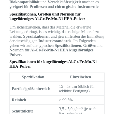
Biokompatibilität
und
Verschleißfestigkeit
machen es
geeignet für
Prothesen
und
chirurgische Instrumente
.
Spezifikationen, Größen und Normen für
kugelförmiges Al-Cr-Fe-Mn-Ni HEA-Pulver
Um sicherzustellen, dass das Material die erwartete
Leistung erbringt, ist es wichtig, das richtige Material zu
wählen.
Spezifikationen
und gewährleisten die Einhaltung
der einschlägigen
Industriestandards
. Im Folgenden
gehen wir auf die typischen
Spezifikationen
,
Größen
und
Normen
für
Al-Cr-Fe-Mn-Ni HEA kugelförmiges
Pulver
.
Spezifikationen für kugelförmiges Al-Cr-Fe-Mn-Ni
HEA-Pulver
Spezifikation
Einzelheiten
15 - 53 μm (üblich für
Partikelgrößenbereich
additive Fertigung)
Reinheit
≥ 99.5%
3,5 - 5,0 g/cm³ (je nach
Schüttdichte
Partikelgröße)