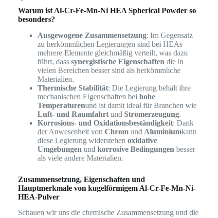
Warum ist Al-Cr-Fe-Mn-Ni HEA Spherical Powder so
besonders?
Ausgewogene Zusammensetzung
: Im Gegensatz
zu herkömmlichen Legierungen sind bei HEAs
mehrere Elemente gleichmäßig verteilt, was dazu
führt, dass
synergistische Eigenschaften
die in
vielen Bereichen besser sind als herkömmliche
Materialien.
Thermische Stabilität
: Die Legierung behält ihre
mechanischen Eigenschaften bei
hohe
Temperaturen
und ist damit ideal für Branchen wie
Luft- und Raumfahrt
und
Stromerzeugung
.
Korrosions- und Oxidationsbeständigkeit
: Dank
der Anwesenheit von
Chrom
und
Aluminium
kann
diese Legierung widerstehen
oxidative
Umgebungen
und
korrosive Bedingungen
besser
als viele andere Materialien.
Zusammensetzung, Eigenschaften und
Hauptmerkmale von kugelförmigem Al-Cr-Fe-Mn-Ni-
HEA-Pulver
Schauen wir uns die chemische Zusammensetzung und die