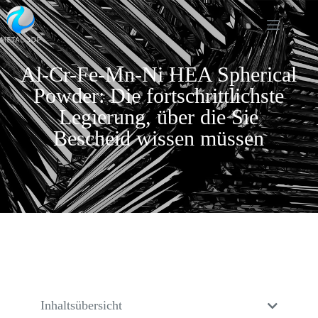
Al-Cr-Fe-Mn-Ni HEA Spherical
Powder: Die fortschrittlichste
Legierung, über die Sie
Bescheid wissen müssen
Inhaltsübersicht