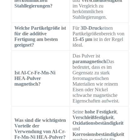
herkömmlichen
und
Verschleißfestigkeit
Stahllegierungen?
im Vergleich zu
herkömmlichen
Stahllegierungen.
Welche Partikelgröße ist
Für
3D-Druck
einen
für die additive
Partikelgrößenbereich von
Fertigung am besten
15-45 μm
ist in der Regel
geeignet?
ideal.
Das Pulver ist
paramagnetisch
Das
bedeutet, dass es im
Ist Al-Cr-Fe-Mn-Ni
Gegensatz zu stark
HEA-Pulver
ferromagnetischen
magnetisch?
Materialien wie reinem
Eisen oder Nickel
schwache magnetische
Eigenschaften aufweist.
Seine
hohe Festigkeit
,
Verschleißfestigkeit
,
Was sind die wichtigsten
Oxidationsbeständigkeit
Vorteile der
und
Verwendung von Al-Cr-
Korrosionsbeständigkeit
Fe-Mn-Ni HEA-Pulver?
machen es perfekt für