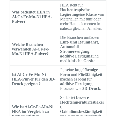
HEA steht für
Hochentropische
Was bedeutet HEA in
Legierung
eine Klasse von
Al-Cr-Fe-Mn-Ni HEA-
Materialien mit fünf oder
Pulver?
mehr Hauptelementen in
nahezu gleichen Anteilen.
Die Branchen umfassen
Luft- und Raumfahrt
,
Welche Branchen
Automobil
,
verwenden Al-Cr-Fe-
Stromerzeugung
,
Mn-Ni HEA-Pulver?
additive Fertigung
und
medizinische Geräte
.
Ja, seine
kugelförmige
Ist Al-Cr-Fe-Mn-Ni
Form
und
Fließfähigkeit
HEA-Pulver für den 3D-
machen es ideal für
Druck geeignet?
additive Fertigung
Prozesse wie
3D-Druck
.
Sie bietet
bessere
Hochtemperaturfestigkei
Wie ist Al-Cr-Fe-Mn-Ni
t
,
HEA im Vergleich zu
Oxidationsbeständigkeit