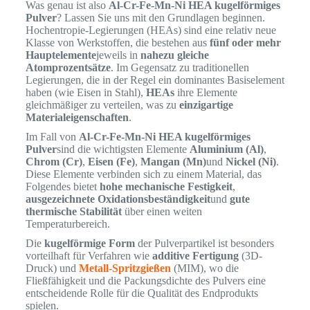
Was genau ist also
Al-Cr-Fe-Mn-Ni HEA kugelförmiges
Pulver
? Lassen Sie uns mit den Grundlagen beginnen.
Hochentropie-Legierungen (HEAs) sind eine relativ neue
Klasse von Werkstoffen, die bestehen aus
fünf oder mehr
Hauptelemente
jeweils in
nahezu gleiche
Atomprozentsätze
. Im Gegensatz zu traditionellen
Legierungen, die in der Regel ein dominantes Basiselement
haben (wie Eisen in Stahl),
HEAs
ihre Elemente
gleichmäßiger zu verteilen, was zu
einzigartige
Materialeigenschaften
.
Im Fall von
Al-Cr-Fe-Mn-Ni HEA kugelförmiges
Pulver
sind die wichtigsten Elemente
Aluminium (Al)
,
Chrom (Cr)
,
Eisen (Fe)
,
Mangan (Mn)
und
Nickel (Ni)
.
Diese Elemente verbinden sich zu einem Material, das
Folgendes bietet
hohe mechanische Festigkeit
,
ausgezeichnete Oxidationsbeständigkeit
und
gute
thermische Stabilität
über einen weiten
Temperaturbereich.
Die
kugelförmige Form
der Pulverpartikel ist besonders
vorteilhaft für Verfahren wie
additive Fertigung
(3D-
Druck) und
Metall-Spritzgießen
(MIM), wo die
Fließfähigkeit und die Packungsdichte des Pulvers eine
entscheidende Rolle für die Qualität des Endprodukts
spielen.