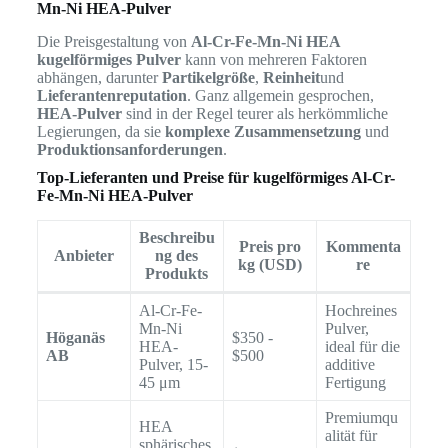
Mn-Ni HEA-Pulver
Die Preisgestaltung von
Al-Cr-Fe-Mn-Ni HEA
kugelförmiges Pulver
kann von mehreren Faktoren
abhängen, darunter
Partikelgröße
,
Reinheit
und
Lieferantenreputation
. Ganz allgemein gesprochen,
HEA-Pulver
sind in der Regel teurer als herkömmliche
Legierungen, da sie
komplexe Zusammensetzung
und
Produktionsanforderungen
.
Top-Lieferanten und Preise für kugelförmiges Al-Cr-
Fe-Mn-Ni HEA-Pulver
Beschreibu
Preis pro
Kommenta
Anbieter
ng des
kg (USD)
re
Produkts
Al-Cr-Fe-
Hochreines
Mn-Ni
Pulver,
Höganäs
$350 -
HEA-
ideal für die
AB
$500
Pulver, 15-
additive
45 μm
Fertigung
Premiumqu
HEA
alität für
sphärisches