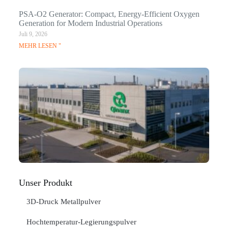
PSA-O2 Generator: Compact, Energy-Efficient Oxygen
Generation for Modern Industrial Operations
Juli 9, 2026
MEHR LESEN "
Q
N
Ma
C
In
Jan
ME
"
Unser Produkt
3D-Druck Metallpulver
Hochtemperatur-Legierungspulver